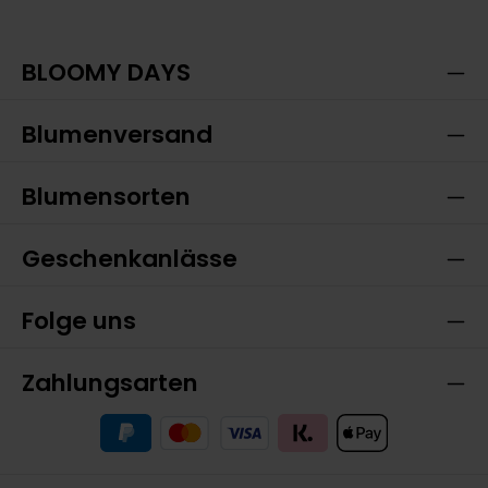
Ich habe die
Datenschutzbestimmungen
zur
Die mit einem Stern (*) markierten Felder sind
Kenntnis genommen und die
AGB
gelesen und bin
Pflichtfelder.
mit ihnen einverstanden.
BLOOMY DAYS
Blumenversand
Blumensorten
Geschenkanlässe
Folge uns
Zahlungsarten