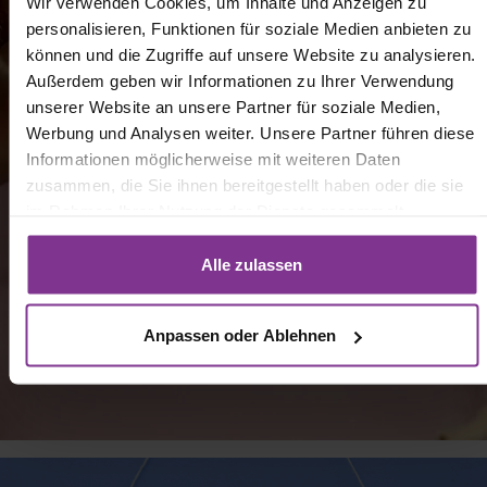
Wir verwenden Cookies, um Inhalte und Anzeigen zu
personalisieren, Funktionen für soziale Medien anbieten zu
können und die Zugriffe auf unsere Website zu analysieren.
Außerdem geben wir Informationen zu Ihrer Verwendung
unserer Website an unsere Partner für soziale Medien,
Werbung und Analysen weiter. Unsere Partner führen diese
Informationen möglicherweise mit weiteren Daten
zusammen, die Sie ihnen bereitgestellt haben oder die sie
im Rahmen Ihrer Nutzung der Dienste gesammelt
haben. Mit Klick auf „[Zustimmen / Alles akzeptieren / etc.]“
erteilen Sie Ihre Einwilligung auch in die Weitergabe über
Alle zulassen
Ihr Verhalten in unserem Shop an unseren Partner, die
shopware AG (Ebbinghoff 10, 48624 Schöppingen,
Anpassen oder Ablehnen
Deutschland), die diese Daten Ihnen nicht persönlich
zuordnen kann, sie aber zu eigenen Zwecken (z.B.
Produktverbesserungen, Marktverhaltensanalysen)
verarbeiten darf.