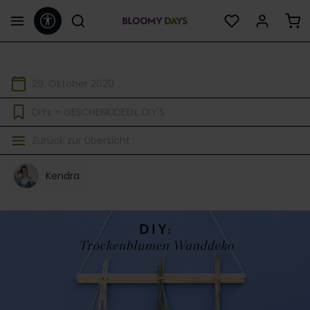
Werkzeugleiste anzeigen
alt springen
29. Oktober 2020
DIYs + GESCHENKIDEEN
DIY'S
Zurück zur Übersicht
Kendra