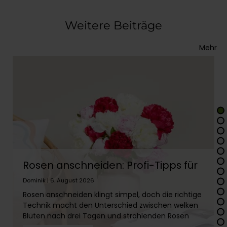
Weitere Beiträge
Mehr
Rosen anschneiden: Profi-Tipps für
lange Frische
Dominik | 6. August 2026
Rosen anschneiden klingt simpel, doch die richtige
Technik macht den Unterschied zwischen welken
Blüten nach drei Tagen und strahlenden Rosen
über zwei Wochen. In diesem Artikel erfährst Du