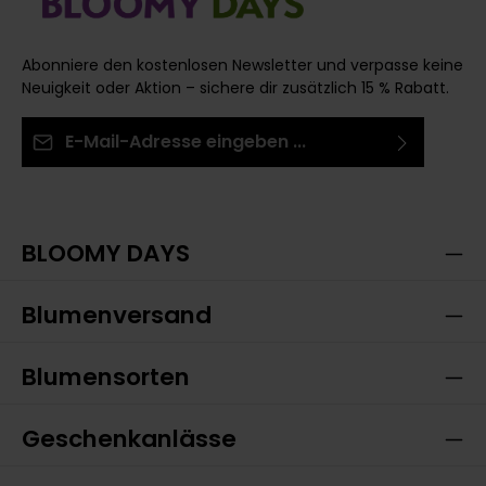
Abonniere den kostenlosen Newsletter und verpasse keine
Neuigkeit oder Aktion – sichere dir zusätzlich 15 % Rabatt.
E-Mail-Adresse*
Ich habe die
Datenschutzbestimmungen
zur
Die mit einem Stern (*) markierten Felder sind
Kenntnis genommen und die
AGB
gelesen und bin
Pflichtfelder.
mit ihnen einverstanden.
BLOOMY DAYS
Blumenversand
Blumensorten
Geschenkanlässe