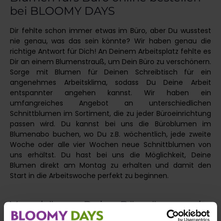
bei BLOOMY DAYS
Dir fehlte schon immer etwas im Büro, aber Du wusstest
nie genau, was das sein könnte? Wir haben genau die
richtige Antwort für Dich! An Deinem Arbeitsplatz fehlte es
Dir an einem Blumenstrauß, um Dein Büro zu verschönern.
Sorge mit Blumen für Deinen Schreibtisch für ein
angenehmes Arbeitsklima, sodass Du Deine Arbeit
entspannter angehen kannst. Wir haben ein
umfangreiches Angebot an unterschiedlichen
Schnittblumen im Sortiment, die zu jeder Büroeinrichtung
passen wird. Du kannst bei uns die Büroblumen im
Blumenabo buchen, wo Du z.B. wöchentlich, jede zweite
Woche oder alle vier Wochen neue Schnittblumen von
uns erhältst. Du hast bei uns die Möglichkeit, Deine
Blumen direkt am Montag zu erhalten und damit den
Start in die Arbeitswoche perfekt zu beginnen.
Verschönere Deine Büroräume mit
frischen Schnittblumen