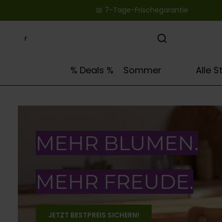
📅 7-Tage-Frischegarantie ‎ ‎ ‎ ‎ ‎ ‎ ‎ ‎ ‎ ‎ ‎ ‎ ‎ ‎ ‎ ‎ ‎ ‎ ‎ ‎
springen
Zur Hauptnavigation springen
🌻
% Deals %
Sommer
Alle 
MEHR BLUMEN.
MEHR FREUDE.
JETZT BESTPREIS SICHERN!