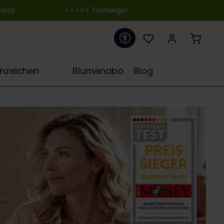
 ‎ ‎ ‎ ‎ ‎ ‎ ‎ ‎ ‎ ‎ ‎ ‎ ‎ ‎ ‎ ‎ ‎ ‎ ‎ ‎ ‎ ‎ ‎ ‎ ‎⭐⭐⭐⭐⭐ Testsieger
Werkzeugleiste anzeigen
♋
rnzeichen
Blumenabo
Blog