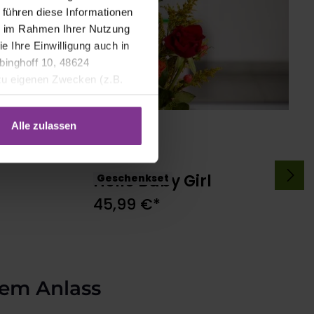
 führen diese Informationen
ie im Rahmen Ihrer Nutzung
e Ihre Einwilligung auch in
binghoff 10, 48624
 zu eigenen Zwecken (z.B.
Alle zulassen
Hello Baby Girl
Geschenkset
b
In den Warenkorb
45,99 €*
em Anlass