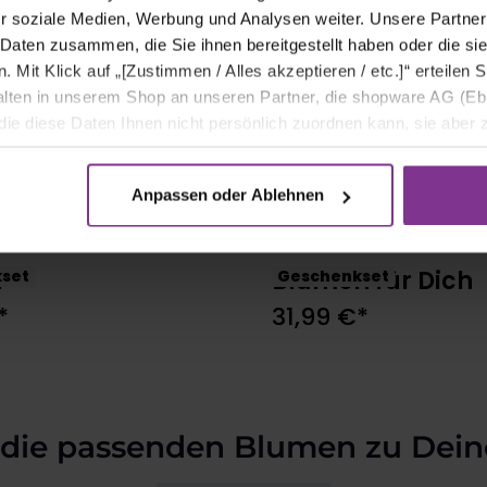
r soziale Medien, Werbung und Analysen weiter. Unsere Partner
 Daten zusammen, die Sie ihnen bereitgestellt haben oder die s
Mit Klick auf „[Zustimmen / Alles akzeptieren / etc.]“ erteilen Si
halten in unserem Shop an unseren Partner, die shopware AG (Eb
ie diese Daten Ihnen nicht persönlich zuordnen kann, sie aber
tverhaltensanalysen) verarbeiten darf.
Anpassen oder Ablehnen
r
Blumen für Dich
set
Geschenkset
In den Warenkorb
In den Warenkor
*
31,99 €*
 die passenden Blumen zu Dein