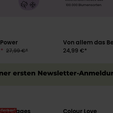
100.000 Blumensorten.
 Power
Von allem das B
In den Warenkorb
In den Warenkor
€*
24,99 €*
27,99 €*
einer ersten Newsletter-Anmel
 des Tages
Colour Love
ieferbar!