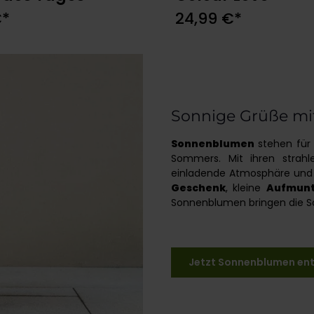
Optionen wählen
In den Warenkor
€*
24,99 €*
Sonnige Grüße mi
Sonnenblumen
stehen für
Sommers. Mit ihren strah
einladende Atmosphäre un
Geschenk
, kleine
Aufmun
Sonnenblumen bringen die Son
Jetzt Sonnenblumen entd