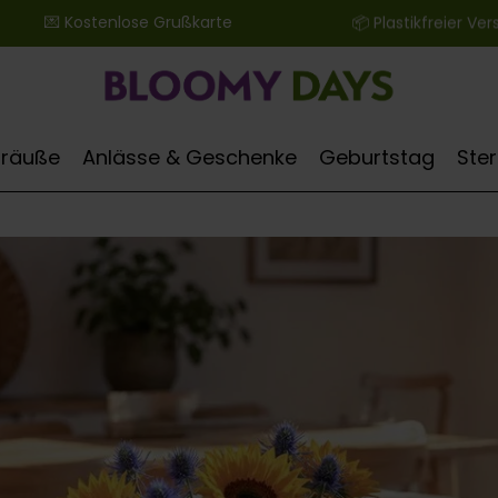
 ‎ ‎ ‎ ‎ ‎ ‎ 💌 Kostenlose Grußkarte ‎ ‎ ‎ ‎ ‎ ‎ ‎ ‎ ‎ ‎ ‎ ‎ ‎ ‎ ‎ ‎ ‎ ‎ ‎ ‎ ‎ ‎ ‎ ‎ ‎ ‎ 📦 Plastikfreier Versand
Sträuße
Anlässe & Geschenke
Geburtstag
Ste