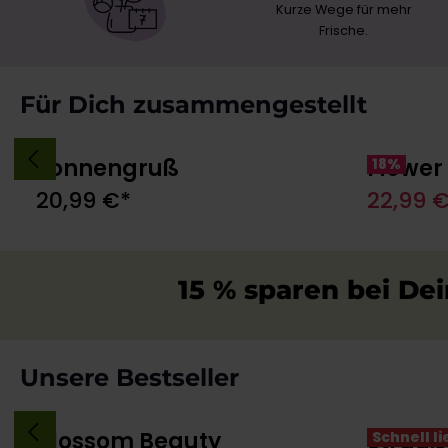
Kurze Wege für mehr
Frische.
Produktgalerie überspringen
Für Dich zusammengestellt
Sonnengruß
Flower
18
%
In den Warenkorb
20,99 €*
22,99 
15 % sparen bei D
Produktgalerie überspringen
Unsere Bestseller
Blossom Beauty
Strauß
Schnell l