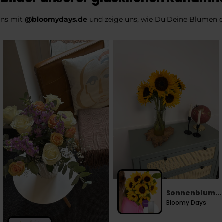
uns mit
@bloomydays.de
und zeige uns, wie Du Deine Blumen d
Sonnenblumen
Bloomy Days
inkl. Vase