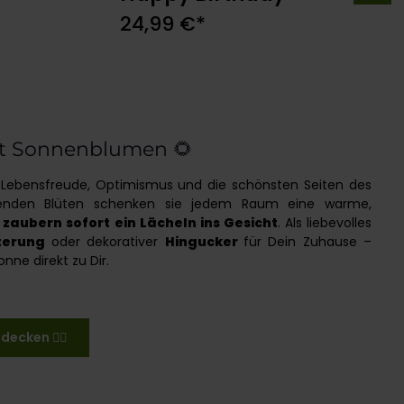
b
In den Warenkorb
24,99 €*
t Sonnenblumen 🌻
 Lebensfreude, Optimismus und die schönsten Seiten des
lenden Blüten schenken sie jedem Raum eine warme,
d
zaubern sofort ein Lächeln ins Gesicht
. Als liebevolles
terung
oder dekorativer
Hingucker
für Dein Zuhause –
ne direkt zu Dir.
ecken 👉🏼