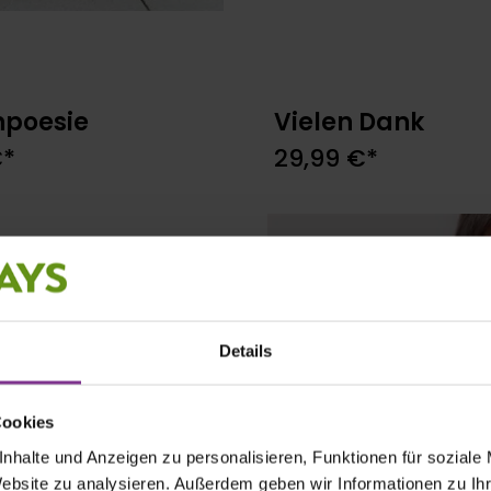
poesie
Vielen Dank
In den Warenkorb
In den Warenkor
€*
29,99 €*
ensträuße🎁
Details
kst du Freude, die genau
nfach eine
liebe
em Beschenkten freie Wahl
Cookies
, flexibel und immer eine
nhalte und Anzeigen zu personalisieren, Funktionen für soziale
Website zu analysieren. Außerdem geben wir Informationen zu I