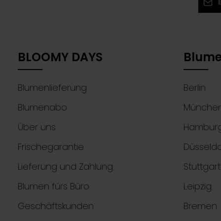
Ich
Die mit
Ken
Pflichtf
mit
BLOOMY DAYS
Blume
Blumenlieferung
Berlin
Blumenabo
Münche
Über uns
Hambur
Frischegarantie
Düsseldo
Lieferung und Zahlung
Stuttgart
Blumen fürs Büro
Leipzig
Geschäftskunden
Bremen