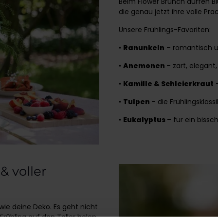
Beim Flower Brunch dürfen Bl
die genau jetzt ihre volle Pra
U
nsere Frühlings-Favoriten:
•
Ranunkeln
– romantisch u
•
Anemonen
– zart, elegant
•
Kamille & Schleierkraut
–
•
Tulpen
– die Frühlingsklass
•
Eukalyptus
– für ein bissc
& voller
wie deine Deko. Es geht nicht
Frühling auf den Teller holen.