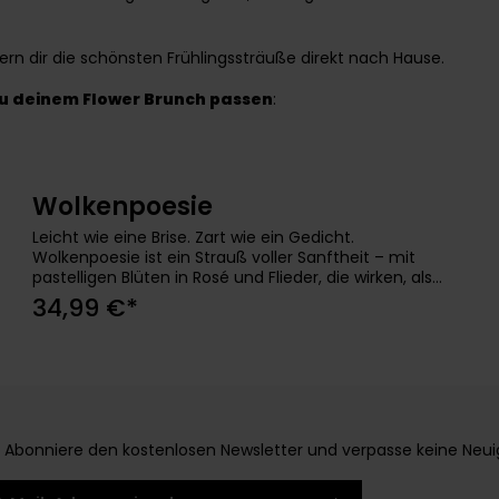
efern dir die schönsten Frühlingssträuße direkt nach Hause.
 zu deinem Flower Brunch passen
:
Wolkenpoesie
In den Warenkorb
Leicht wie eine Brise. Zart wie ein Gedicht.
Wolkenpoesie ist ein Strauß voller Sanftheit – mit
pastelligen Blüten in Rosé und Flieder, die wirken, als
würden sie auf einer Wolke schweben. Ideal für
34,99 €*
Herzensmenschen, denen Du eine kleine Auszeit vom
Alltag schenken möchtest – oder ein stilles Lächeln
zwischendurch. Ob zum Danke sagen, Mut machen
oder einfach nur so: Dieser Strauß bringt Leichtigkeit
nach Hause. Mehr Blumen. Mehr Gefühl. Mehr
Wolkenpoesie. Rosen, Schleierkraut, Levkojen,
Bartnelken, Veronika Persönliche Grußkarte gratis
Abonniere den kostenlosen Newsletter und verpasse keine Neuigke
-Adresse*