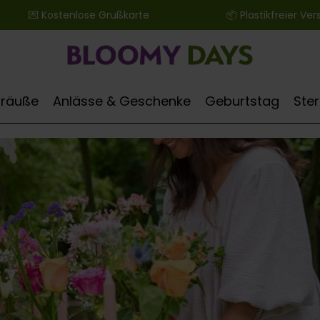
 ‎ ‎ ‎ ‎ ‎ ‎ 💌 Kostenlose Grußkarte ‎ ‎ ‎ ‎ ‎ ‎ ‎ ‎ ‎ ‎ ‎ ‎ ‎ ‎ ‎ ‎ ‎ ‎ ‎ ‎ ‎ ‎ ‎ ‎ ‎ ‎ 📦 Plastikfreier Versand
Sträuße
Anlässe & Geschenke
Geburtstag
Ste