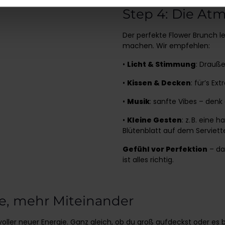
Step 4: Die At
Der perfekte Flower Brunch l
machen. Wir empfehlen:
•
Licht & Stimmung
: Drauße
•
Kissen & Decken
: für’s Ex
•
Musik
: sanfte Vibes – denk
•
Kleine Gesten
: z. B. eine
Blütenblatt auf dem Serviet
Gefühl vor Perfektion
– da
ist alles richtig.
e, mehr Miteinander
nd voller neuer Energie. Ganz gleich, ob du groß aufdeckst oder es 