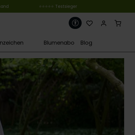
 ‎ ‎ ‎ ‎ ‎ ‎ ‎ ‎ ‎ ‎ ‎ ‎ ‎ ‎ ‎ ‎ ‎ ‎ ‎ ‎ ‎ ‎ ‎ ‎ ‎⭐⭐⭐⭐⭐ Testsieger
Werkzeugleiste anzeigen
♋
rnzeichen
Blumenabo
Blog