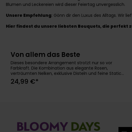
Blumen und Leckereien wird dieser Feiertag unvergesslich.
Unsere Empfehlung
: Gönn dir den Luxus des Alltags. Wir li
Hier findest du unsere liebsten Bouquets, die perfekt
Von allem das Beste
In den Warenkorb
Dieses besondere Arrangement strotzt nur so vor
Farbkraft. Die Kombination aus elegante Rosen,
verträumten Nelken, exklusive Disteln und feine Statice
ist ein prachtvoller Hingucker und die perfekte
24,99 €*
Überraschung für Deinen Lieblingsmenschen. Da
kommt die gute Laune ganz von selbst! Rose, Bartnelke,
Veronika, Disteln, Bubleurum, Statice Persönliche
Grußkarte gratis
E-Mail