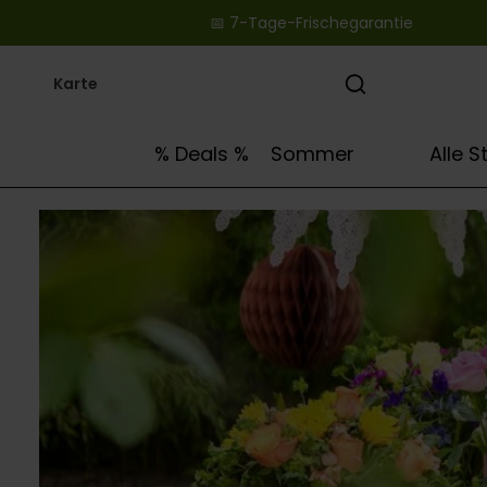
📅 7-Tage-Frischegarantie ‎ ‎ ‎ ‎ ‎ ‎ ‎ ‎ ‎ ‎ ‎ ‎ ‎ ‎ ‎ ‎ ‎ ‎ ‎ ‎
springen
Zur Hauptnavigation springen
🌻
% Deals %
Sommer
Alle 