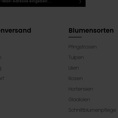
 habe die
Datenschutzbestimmungen
zur
 einem Stern (*) markierten Felder sind
ntnis genommen und die
AGB
gelesen und bin
elder.
 ihnen einverstanden.
nversand
Blumensorten
Pfingstrosen
n
Tulpen
g
Lilien
rf
Rosen
Hortensien
Gladiolen
Schnittblumenpflege