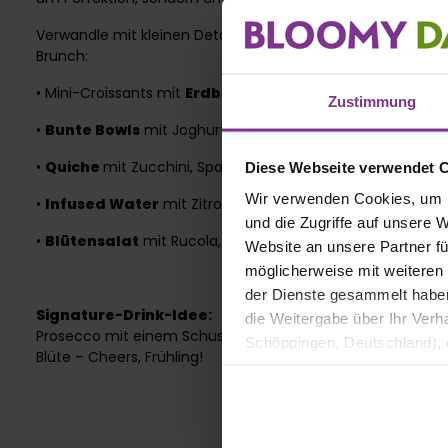
Verwandle mit kleinen Details und Twists deinen Brunch zu
Brunch:
• Mini-Croissants mit
Erdbeer-Rosenmarmelade
Zustimmung
•
Bunte Bowls
mit Joghurt, Früchten und essbaren Blüten
•
Quiche
mit Zucchini, Spargel oder Tomate
Diese Webseite verwendet 
Wir verwenden Cookies, um I
•
Infused Water
mit Zitrone, Gurke und Lavendel
und die Zugriffe auf unsere 
•
Blütensalat
mit Rucola, Feta & Veilchen
Website an unsere Partner fü
möglicherweise mit weiteren
der Dienste gesammelt haben. 
Signature-Drink-Idee:
die Weitergabe über Ihr Ver
Prosecco mit einem Schuss Holunderblütensirup, frischen 
Schöppingen, Deutschland), d
Blüte – Cheers, Frühling!
Produktverbesserungen, Mark