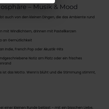
mosphäre – Musik & Mood
ebt auch von den kleinen Dingen, die das Ambiente rund
n mit Windlichtern, drinnen mit Pastellkerzen
tra an Gemütlichkeit
 an Indie, French Pop oder Akustik-Hits
 handgeschriebene Notiz am Platz oder ein frisches
tenrand
s ist das Motto. Wenn’s blüht und die Stimmung stimmt,
bei einer kleinen Runde belässt – mit ein bisschen Liebe,