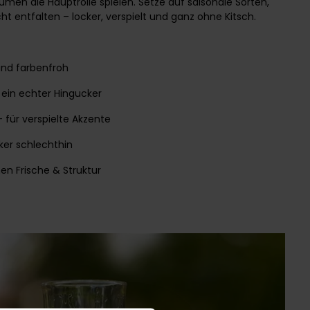
umen die Hauptrolle spielen. Setze auf saisonale Sorten,
cht entfalten – locker, verspielt und ganz ohne Kitsch.
nd farbenfroh
, ein echter Hingucker
 für verspielte Akzente
iker schlechthin
hen Frische & Struktur