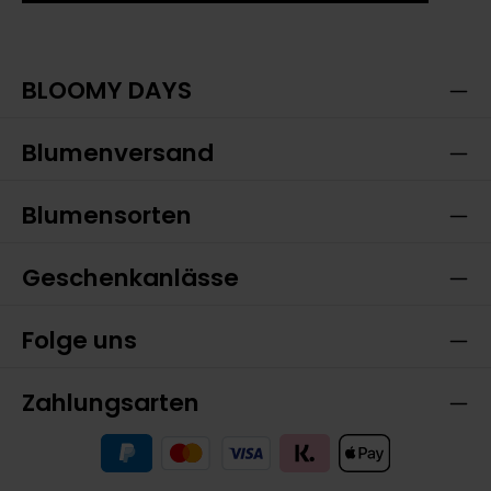
Ich habe die
Datenschutzbestimmungen
zur
Die mit einem Stern (*) markierten Felder sind
Kenntnis genommen und die
AGB
gelesen und bin
Pflichtfelder.
mit ihnen einverstanden.
BLOOMY DAYS
Blumenversand
Blumensorten
Geschenkanlässe
Folge uns
Zahlungsarten