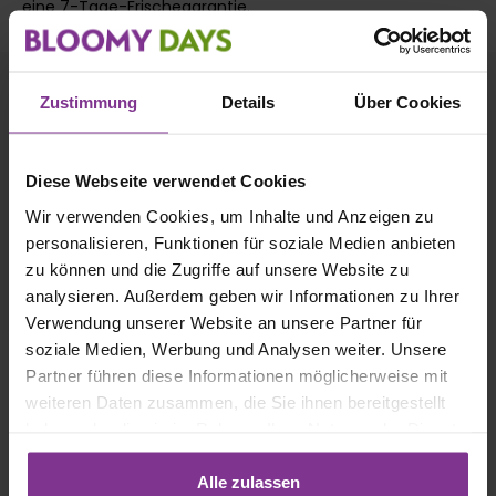
eine
7-Tage-Frischegarantie
.
WIR VERSCHICKEN BLUMEN
Zustimmung
Details
Über Cookies
DEUTSCHLANDWEIT!
Entdecke weitere Städte.
Diese Webseite verwendet Cookies
Wir verwenden Cookies, um Inhalte und Anzeigen zu
✓
Blumenversand Hamburg
personalisieren, Funktionen für soziale Medien anbieten
✓
Blumenversand München
zu können und die Zugriffe auf unsere Website zu
✓
Blumenversand Düsseldorf
✓
Blumenversand Leipzig
analysieren. Außerdem geben wir Informationen zu Ihrer
Verwendung unserer Website an unsere Partner für
soziale Medien, Werbung und Analysen weiter. Unsere
Das BLOOMY DAYS Abo
Partner führen diese Informationen möglicherweise mit
weiteren Daten zusammen, die Sie ihnen bereitgestellt
Wir haben für alle Blumenliebhaber ein Blumenabo
haben oder die sie im Rahmen Ihrer Nutzung der Dienste
erstellt, mit dem Du Dir in nur wenigen Schritten
gesammelt haben. Mit Klick auf „[Zustimmen / Alles
regelmäßig die schönsten saisonalen Schnittblumen
akzeptieren / etc.]“ erteilen Sie Ihre Einwilligung auch in
Alle zulassen
nach Hause liefern lassen kannst. Alles was Du machen