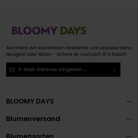
Abonniere den kostenlosen Newsletter und verpasse keine
Neuigkeit oder Aktion – sichere dir zusätzlich 15 % Rabatt.
E-Mail-Adresse*
Ich habe die
Datenschutzbestimmungen
zur
Die mit einem Stern (*) markierten Felder sind
Kenntnis genommen und die
AGB
gelesen und bin
Pflichtfelder.
mit ihnen einverstanden.
BLOOMY DAYS
Blumenversand
Blumensorten