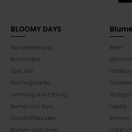
Ich
Die mit
Ken
Pflichtf
mit
BLOOMY DAYS
Blume
Blumenlieferung
Berlin
Blumenabo
Münche
Über uns
Hambur
Frischegarantie
Düsseldo
Lieferung und Zahlung
Stuttgart
Blumen fürs Büro
Leipzig
Geschäftskunden
Bremen
Blumen-Gutschein
Frankfur