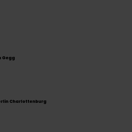
an Gegg
erlin Charlottenburg