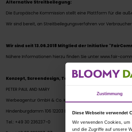
Alternative Streitbeilegung:
Die Europäische Kommission stellt eine Plattform für die auß
Wir sind bereit, an Streitbeilegungsverfahren vor Verbrauche
Wir sind seit 13.06.2018 Mitglied der Initiative "FairCo
Nähere Informationen hierzu finden Sie unter www.fair-com
Konzept, Screendesign, Technische Realisierung und 
PETER PAUL AND MARY
Zustimmung
Werbeagentur GmbH & Co. KG
Hindenburgdamm 106 12203 Berlin
Diese Webseite verwendet 
Tel.: +49 30 236237-0
Wir verwenden Cookies, um I
und die Zugriffe auf unsere 