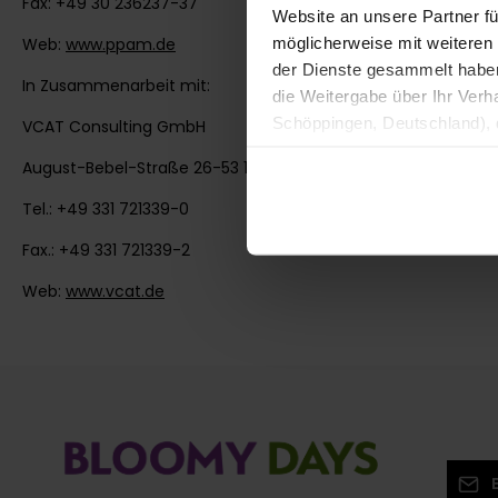
Fax: +49 30 236237-37
Website an unsere Partner fü
möglicherweise mit weiteren
Web:
www.ppam.de
der Dienste gesammelt haben. 
In Zusammenarbeit mit:
die Weitergabe über Ihr Ver
Schöppingen, Deutschland), d
VCAT Consulting GmbH
Produktverbesserungen, Mark
August-Bebel-Straße 26-53 14482 Potsdam
Tel.: +49 331 721339-0
Fax.: +49 331 721339-2
Web:
www.vcat.de
E-Mail