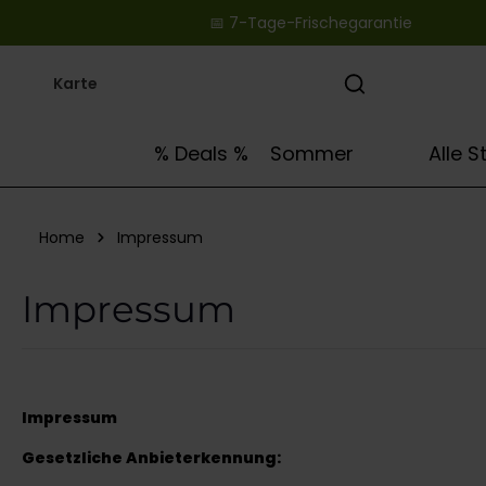
📅 7-Tage-Frischegarantie ‎ ‎ ‎ ‎ ‎ ‎ ‎ ‎ ‎ ‎ ‎ ‎ ‎ ‎ ‎ ‎ ‎ ‎ ‎ ‎
springen
Zur Hauptnavigation springen
🌻
% Deals %
Sommer
Alle 
Home
Impressum
Impressum
Impressum
Gesetzliche Anbieterkennung: