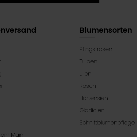
 habe die
Datenschutzbestimmungen
zur
 einem Stern (*) markierten Felder sind
ntnis genommen und die
AGB
gelesen und bin
elder.
 ihnen einverstanden.
nversand
Blumensorten
Pfingstrosen
n
Tulpen
g
Lilien
rf
Rosen
Hortensien
Gladiolen
Schnittblumenpflege
t am Main