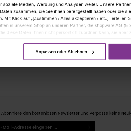
r soziale Medien, Werbung und Analysen weiter. Unsere Partner
 Daten zusammen, die Sie ihnen bereitgestellt haben oder die s
Mit Klick auf „[Zustimmen / Alles akzeptieren / etc.]“ erteilen Si
halten in unserem Shop an unseren Partner, die shopware AG (Eb
ie diese Daten Ihnen nicht persönlich zuordnen kann, sie aber
tverhaltensanalysen) verarbeiten darf.
Anpassen oder Ablehnen
Abonniere den kostenlosen Newsletter und verpasse keine Neuigke
-Adresse*