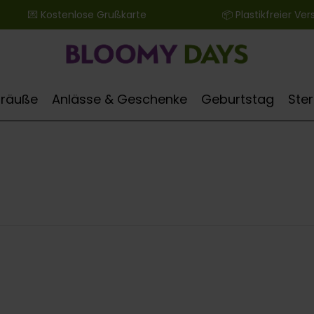
 ‎ ‎ ‎ ‎ ‎ ‎ 💌 Kostenlose Grußkarte ‎ ‎ ‎ ‎ ‎ ‎ ‎ ‎ ‎ ‎ ‎ ‎ ‎ ‎ ‎ ‎ ‎ ‎ ‎ ‎ ‎ ‎ ‎ ‎ ‎ ‎ 📦 Plastikfreier Versand
Sträuße
Anlässe & Geschenke
Geburtstag
Ste