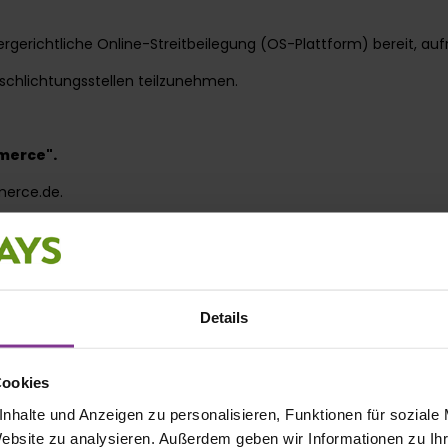
ergerichtliche Online-Streitbeilegung (OS-Plattform) bereit, au
rschlichtungsstellen teilzunehmen.
mmerce".
merce.de.
Betreuung
Details
Cookies
nhalte und Anzeigen zu personalisieren, Funktionen für soziale
Website zu analysieren. Außerdem geben wir Informationen zu I