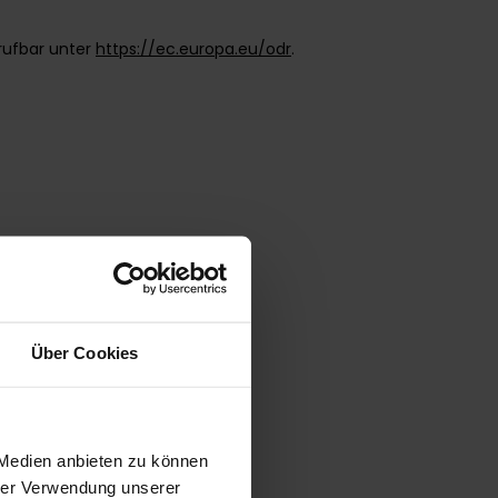
frufbar unter
https://ec.europa.eu/odr
.
Über Cookies
 Medien anbieten zu können
hrer Verwendung unserer