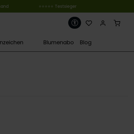
 ‎ ‎ ‎ ‎ ‎ ‎ ‎ ‎ ‎ ‎ ‎ ‎ ‎ ‎ ‎ ‎ ‎ ‎ ‎ ‎ ‎ ‎ ‎ ‎ ‎⭐⭐⭐⭐⭐ Testsieger
Werkzeugleiste anzeigen
♋
rnzeichen
Blumenabo
Blog