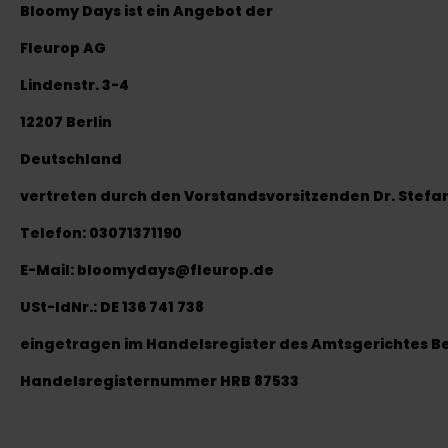
Bloomy Days ist ein Angebot der
Fleurop AG
L
indenstr. 3-4
12207 Berlin
Deutschland
vertreten durch den Vorstandsvorsitzenden Dr. Stef
Telefon: 03071371190
E-Mail: bloomydays@fleurop.de
USt-IdNr.: DE 136 741 738
eingetragen im Handelsregister des Amtsgerichtes B
Handelsregisternummer HRB 87533