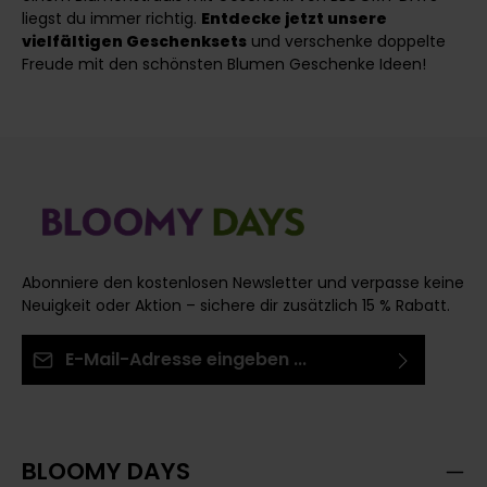
liegst du immer richtig.
Entdecke jetzt unsere
vielfältigen Geschenksets
und verschenke doppelte
Freude mit den schönsten Blumen Geschenke Ideen!
Abonniere den kostenlosen Newsletter und verpasse keine
Neuigkeit oder Aktion – sichere dir zusätzlich 15 % Rabatt.
E-Mail-Adresse*
Ich habe die
Datenschutzbestimmungen
zur
Die mit einem Stern (*) markierten Felder sind
Kenntnis genommen und die
AGB
gelesen und bin
Pflichtfelder.
mit ihnen einverstanden.
BLOOMY DAYS