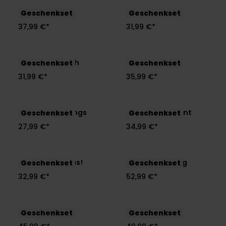
Glücksgefühle
Forever
Geschenkset
Geschenkset
37,99 €*
31,99 €*
Blumen für Dich
Blütenkraft
Geschenkset
Geschenkset
31,99 €*
35,99 €*
Golden Greetings
Kuschelmoment
Geschenkset
Geschenkset
27,99 €*
34,99 €*
Wünsch' Dir was!
You're Amazing
Geschenkset
Geschenkset
32,99 €*
52,99 €*
Hello Baby Girl
Hello Baby Boy
Geschenkset
Geschenkset