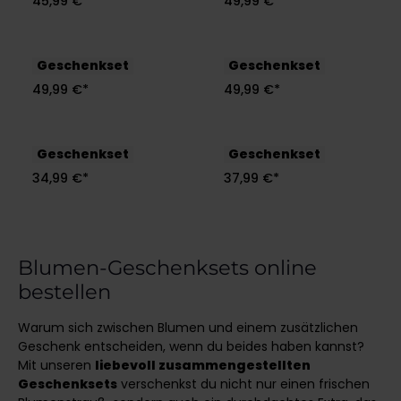
45,99 €*
49,99 €*
Bride to be
Bridesmaid
Geschenkset
Geschenkset
49,99 €*
49,99 €*
Glückskind
Blütenpracht
Geschenkset
Geschenkset
34,99 €*
37,99 €*
Blumen-Geschenksets online
bestellen
Warum sich zwischen Blumen und einem zusätzlichen
Geschenk entscheiden, wenn du beides haben kannst?
Mit unseren
liebevoll zusammengestellten
Geschenksets
verschenkst du nicht nur einen frischen