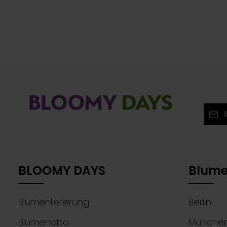
E-Mail
Ich
Die mit
Ken
Pflichtf
mit
BLOOMY DAYS
Blume
Blumenlieferung
Berlin
Blumenabo
Münche