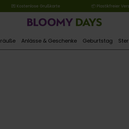
 ‎ ‎ ‎ ‎ ‎ ‎ 💌 Kostenlose Grußkarte ‎ ‎ ‎ ‎ ‎ ‎ ‎ ‎ ‎ ‎ ‎ ‎ ‎ ‎ ‎ ‎ ‎ ‎ ‎ ‎ ‎ ‎ ‎ ‎ ‎ ‎ 📦 Plastikfreier Versand
Sträuße
Anlässe & Geschenke
Geburtstag
Ste
Bl
Du möchtest frisch