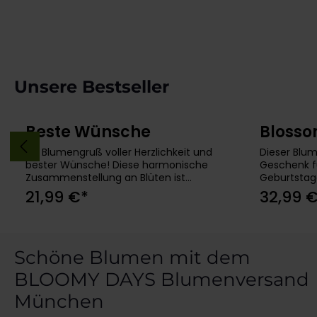
Produktgalerie überspringen
Unsere Bestseller
Beste Wünsche
Blosso
In den Warenkorb
Ein Blumengruß voller Herzlichkeit und
Dieser Blum
bester Wünsche! Diese harmonische
Geschenk f
Zusammenstellung an Blüten ist
Geburtstage
perfekt, um besondere Anlässe zu
um einem g
21,99 €*
32,99 
feiern.Rosen, Solidago, Hyperikum,
Freude zu m
Chrysantheme, BupleurumPersönliche
Farbpalette
Grußkarte gratis
ausgesucht
ein echter 
Schöne Blumen mit dem
Zuhause.H
Blumenstra
BLOOMY DAYS Blumenversand
Kamille, Al
Eukalyptus,
München
Tischvase 