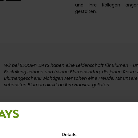
und Ihre Kollegen ang
gestalten.
Wir bei BLOOMY DAYS haben eine Leidenschaft für Blumen - und 
Bestellung schöne und frische Blumensorten, die jeden Raum
Blumengeschenk wichtigen Menschen eine Freude. Mit unser
schönsten Blumen direkt an Ihre Haustür geliefert.
im Abo
Die BLOOMY
Einzelbestellungen
Details
 schönen Blumenstrauß freut