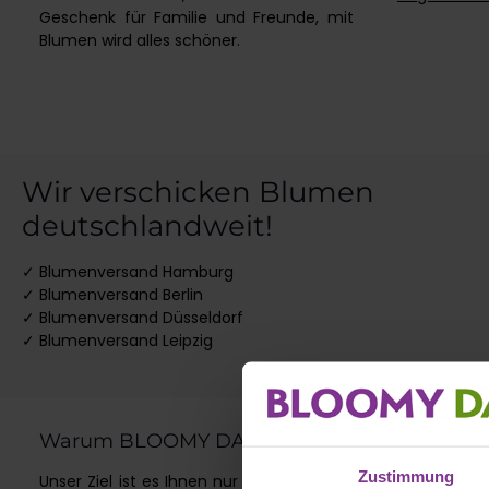
Geschenk für Familie und Freunde, mit
Blumen wird alles schöner.
Wir verschicken Blumen
deutschlandweit!
✓
Blumenversand Hamburg
✓
Blumenversand Berlin
✓
Blumenversand Düsseldorf
✓
Blumenversand Leipzig
Warum BLOOMY DAYS
Blumen 
Zustimmung
Unser Ziel ist es Ihnen nur die schönsten
Über einen