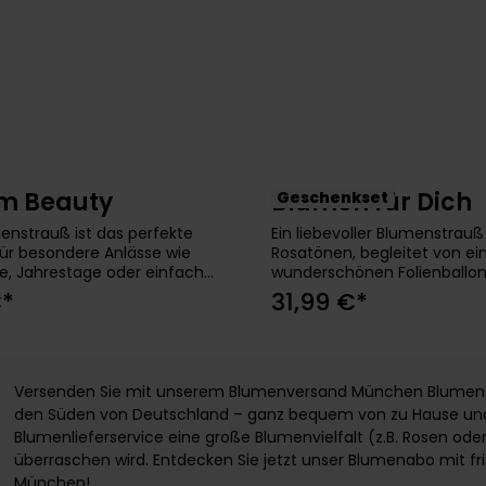
m Beauty
Blumen für Dich
Geschenkset
In den Warenkorb
In den Warenkor
enstrauß ist das perfekte
Ein liebevoller Blumenstrauß
ür besondere Anlässe wie
Rosatönen, begleitet von e
, Jahrestage oder einfach,
wunderschönen Folienballon
eliebten Menschen eine
puderrosa. Dieses Set bringt
€*
31,99 €*
achen. Mit seiner zarten
florale Freude, sondern auch
 und den sorgfältig
besonderes Extra, das jede
en Blumen ist das Bouquet
noch persönlicher macht. P
Hingucker in jedem
jemanden zu überraschen 
andgebundener
oder ihr ein Lächeln ins Gesi
Versenden Sie mit unserem Blumenversand München Blumensträ
ußRosen, Limonium, Levkoje,
zaubern. inkl. ein mit Helium 
den Süden von Deutschland – ganz bequem von zu Hause und
stromerie, Spraynelke,
BallonRosen, Solidago, Hyper
Blumenlieferservice eine große Blumenvielfalt (z.B. Rosen od
 AstrantiaPerfekt für eine
Chrysantheme, BupleurumPe
überraschen wird. Entdecken Sie jetzt unser Blumenabo mit fr
mit schmaler
Grußkarte gratis
München!