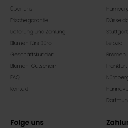
Über uns
Hambur
Frischegarantie
Düsseldo
Lieferung und Zahlung
Stuttgart
Blumen fürs Büro
Leipzig
Geschäftskunden
Bremen
Blumen-Gutschein
Frankfur
FAQ
Nürnber
Kontakt
Hannove
Dortmu
Folge uns
Zahlu