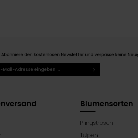
Abonniere den kostenlosen Newsletter und verpasse keine Neuigke
-Adresse*
 habe die
Datenschutzbestimmungen
zur
 einem Stern (*) markierten Felder sind
ntnis genommen und die
AGB
gelesen und bin
elder.
 ihnen einverstanden.
nversand
Blumensorten
Pfingstrosen
n
Tulpen