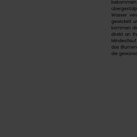
bekommen
übergestül
Wasser vers
gewickelt u
kommen die
direkt an I
Mindestlau
das Blumena
die gewünsc