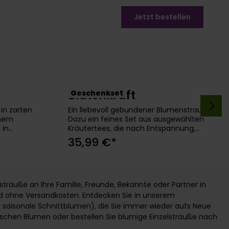
Jetzt bestellen
Blütenkraft
Geschenkset
b
In den Warenkorb
 in zarten
Ein liebevoll gebundener Blumenstrauß.
inem
Dazu ein feines Set aus ausgewählten
 in
Kräutertees, die nach Entspannung,
 nicht nur
Leichtigkeit und kleinen Pausen duften.
35,99 €*
 ein
Manchmal braucht es gar nicht viel,
s Geschenk
um einem lieben Menschen ein Lächeln
erfekt, um
ins Gesicht zu zaubern. Blütenkraft -
und ihm
Weil gute Vibes manchmal durch die
cht zu
Tasse und die Vase kommen. 💮inkl.
uße an Ihre Familie, Freunde, Bekannte oder Partner in
gefüllter
Teeset "Kraftvolle Kräuter"*Rose,
 ohne Versandkosten. Entdecken Sie in unserem
ikum,
Germini, Limonium,
er saisonale Schnittblumen), die Sie immer wieder aufs Neue
rsönliche
EukalyptusPersönliche Grußkarte gratis
ischen Blumen oder bestellen Sie blumige Einzelsträuße nach
*5 Enthaltene Tee-Genüsse in