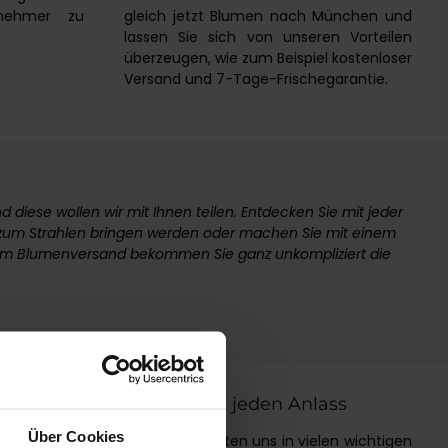
enehmer zu
gleich jetzt Blumen nach München und
lassen Sie sich von unseren Vorteilen
überzeugen, wie zum Beispiel kostenloser
Versand und 7-Tage-Frischegarantie.
diese wollen wir mit Ihnen teilen. Entdecken Sie mit jeder
 zum Strahlen bringen werden oder machen Sie mit einem
em Blumenversand bekommen Sie ganz unkompliziert die
 DAYS
Blumen für jeden Anlass
Über Cookies
Blumen begleiten uns in vielen wichtigen