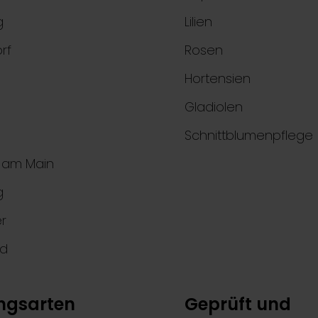
g
Lilien
rf
Rosen
Hortensien
Gladiolen
Schnittblumenpflege
t am Main
g
r
nd
ngsarten
Geprüft und