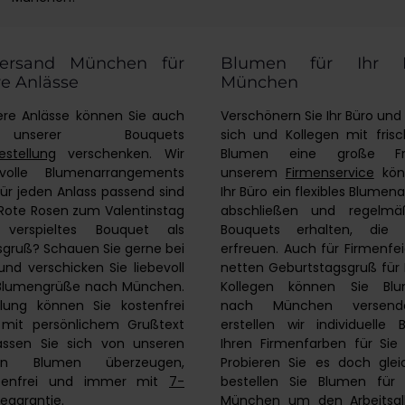
sönliche Grußkarte gratis
ersand München für
Blumen für Ihr 
e Anlässe
München
ere Anlässe können Sie auch
Verschönern Sie Ihr Büro un
nserer Bouquets
sich und Kollegen mit fris
estellung
verschenken. Wir
Blumen eine große Fr
lvolle Blumenarrangements
unserem
Firmenservice
könn
 für jeden Anlass passend sind
Ihr Büro ein flexibles Blum
Rote Rosen zum Valentinstag
abschließen und regelmäßi
verspieltes Bouquet als
Bouquets erhalten, die 
gruß? Schauen Sie gerne bei
erfreuen. Auch für Firmenfei
und verschicken Sie liebevoll
netten Geburtstagsgruß für
 Blumengrüße nach München.
Kollegen können Sie Blu
llung können Sie kostenfrei
nach München versend
 mit persönlichem Grußtext
erstellen wir individuelle
Lassen Sie sich von unseren
Ihren Firmenfarben für Si
len Blumen überzeugen,
Probieren Sie es doch gle
stenfrei und immer mit
7-
bestellen Sie Blumen für 
egarantie
.
München um den Arbeitsall