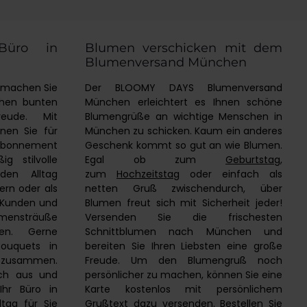
Minigläsern Alpengaudi | Bergwiese |
Engelszauber | Kräuterliebe | Welness
Oase
Büro in
Blumen verschicken mit dem
Blumenversand München
d machen Sie
Der BLOOMY DAYS Blumenversand
chen bunten
München erleichtert es Ihnen schöne
eude. Mit
Blumengrüße an wichtige Menschen in
en Sie für
München zu schicken. Kaum ein anderes
enabonnement
Geschenk kommt so gut an wie Blumen.
g stilvolle
Egal ob zum
Geburtstag
,
den Alltag
zum
Hochzeitstag
oder einfach als
ern oder als
netten Gruß zwischendurch, über
 Kunden und
Blumen freut sich mit Sicherheit jeder!
mensträuße
Versenden Sie die frischesten
en. Gerne
Schnittblumen nach München und
 Bouquets in
bereiten Sie Ihren Liebsten eine große
e zusammen.
Freude. Um den Blumengruß noch
ich aus und
persönlicher zu machen, können Sie eine
Ihr Büro in
Karte kostenlos mit persönlichem
tag für Sie
Grußtext dazu versenden. Bestellen Sie