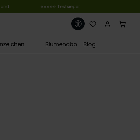
 ‎ ‎ ‎ ‎ ‎ ‎ ‎ ‎ ‎ ‎ ‎ ‎ ‎ ‎ ‎ ‎ ‎ ‎ ‎ ‎ ‎ ‎ ‎ ‎ ‎⭐⭐⭐⭐⭐ Testsieger
Werkzeugleiste anzeigen
♋
rnzeichen
Blumenabo
Blog
umenversand München
e Blumen zu Deinen Liebsten nach München verschicken?