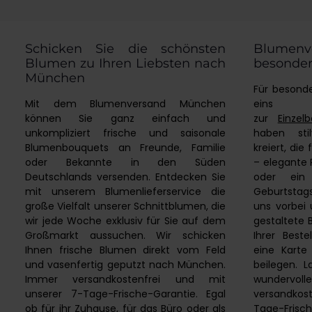
ÖffnungPer
Schicken Sie die schönsten
Blumenv
Blumen zu Ihren Liebsten nach
besonder
München
Für besond
Mit dem Blumenversand München
eins u
können Sie ganz einfach und
zur
Einzelb
unkompliziert frische und saisonale
haben sti
Blumenbouquets an Freunde, Familie
kreiert, die
oder Bekannte in den Süden
– elegante 
Deutschlands versenden. Entdecken Sie
oder ein 
mit unserem Blumenlieferservice die
Geburtstags
große Vielfalt unserer Schnittblumen, die
uns vorbei 
wir jede Woche exklusiv für Sie auf dem
gestaltete
Großmarkt aussuchen. Wir schicken
Ihrer Beste
Ihnen frische Blumen direkt vom Feld
eine Karte
und vasenfertig geputzt nach München.
beilegen. 
Immer versandkostenfrei und mit
wundervol
unserer 7-Tage-Frische-Garantie. Egal
versandko
ob für ihr Zuhause, für das Büro oder als
Tage-Frisch