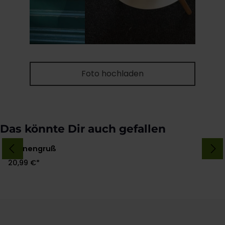
Foto hochladen
Produktgalerie überspringen
Das könnte Dir auch gefallen
Sonnengruß
20,99 €*