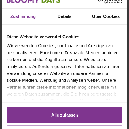
Schleierkraut, Eukalyptus, Rosen & Levkojen
Persönliche Grußkarte gratis
Zustimmung
Details
Über Cookies
Diese Webseite verwendet Cookies
Hauptblüte:
Levkojen
, Rosen
Wir verwenden Cookies, um Inhalte und Anzeigen zu
Hauptfarbe:
Orange
, Violett
personalisieren, Funktionen für soziale Medien anbieten
zu können und die Zugriffe auf unsere Website zu
analysieren. Außerdem geben wir Informationen zu Ihrer
Verwendung unserer Website an unsere Partner für
soziale Medien, Werbung und Analysen weiter. Unsere
Partner führen diese Informationen möglicherweise mit
weiteren Daten zusammen, die Sie ihnen bereitgestellt
haben oder die sie im Rahmen Ihrer Nutzung der Dienste
Echte Eindrücke geteilt von Euch:
gesammelt haben. Mit Klick auf „[Zustimmen / Alles
akzeptieren / etc.]“ erteilen Sie Ihre Einwilligung auch in
Alle zulassen
die Weitergabe über Ihr Verhalten in unserem Shop an
unseren Partner, die shopware AG (Ebbinghoff 10, 48624