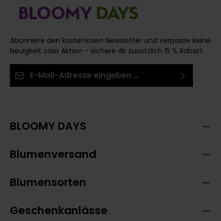
Abonniere den kostenlosen Newsletter und verpasse keine
Neuigkeit oder Aktion – sichere dir zusätzlich 15 % Rabatt.
E-Mail-Adresse*
Ich habe die
Datenschutzbestimmungen
zur
Die mit einem Stern (*) markierten Felder sind
Kenntnis genommen und die
AGB
gelesen und bin
Pflichtfelder.
mit ihnen einverstanden.
BLOOMY DAYS
Blumenversand
Blumensorten
Geschenkanlässe