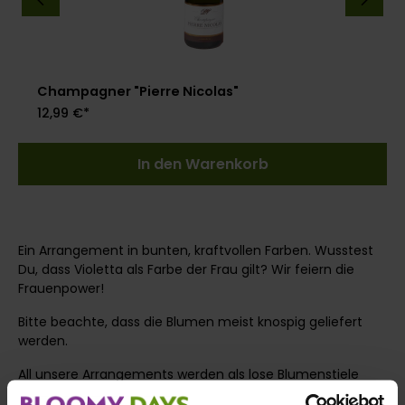
Champagner "Pierre Nicolas"
12,99 €*
In den Warenkorb
Ein Arrangement in bunten, kraftvollen Farben. Wusstest
Du, dass Violetta als Farbe der Frau gilt? Wir feiern die
Frauenpower!
Bitte beachte, dass die Blumen meist knospig geliefert
werden.
All unsere Arrangements werden als lose Blumenstiele
verschickt und warten darauf, arrangiert zu werden.