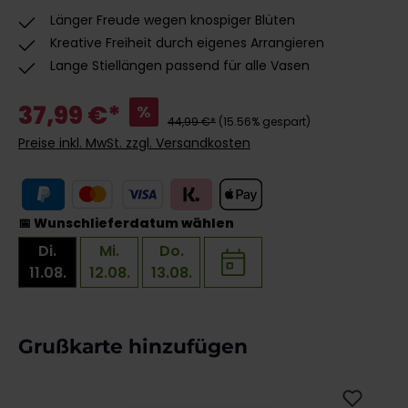
Länger Freude wegen knospiger Blüten
Kreative Freiheit durch eigenes Arrangieren
Lange Stiellängen passend für alle Vasen
37,99 €*
%
44,99 €*
(15.56% gespart)
Preise inkl. MwSt. zzgl. Versandkosten
📅 Wunschlieferdatum wählen
Di.
Mi.
Do.
11.08.
12.08.
13.08.
Produktgalerie überspringen
Grußkarte hinzufügen