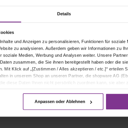
sa 23cm
Peanut Butter
Pral
Popcorn
*
4,99 €*
6,9
Details
In den Warenkorb
Cookies
nhalte und Anzeigen zu personalisieren, Funktionen für soziale
Website zu analysieren. Außerdem geben wir Informationen zu I
Man kann nicht immer gute Laune haben? B
r soziale Medien, Werbung und Analysen weiter. Unsere Partner
die Sonnenblumen um die Wette strahlen.
 Daten zusammen, die Sie ihnen bereitgestellt haben oder die s
Mit Klick auf „[Zustimmen / Alles akzeptieren / etc.]“ erteilen Si
halten in unserem Shop an unseren Partner, die shopware AG (Eb
Sonnenblume & Limonium
ie diese Daten Ihnen nicht persönlich zuordnen kann, sie aber
Persönliche Grußkarte gratis
tverhaltensanalysen) verarbeiten darf.
Anpassen oder Ablehnen