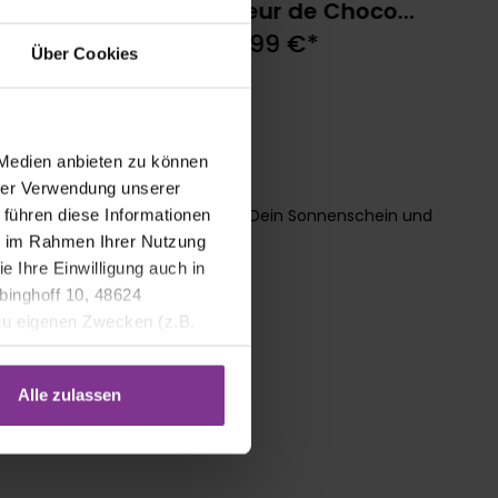
inés von Lindt
Fleur de Choco
Pralines
9 €*
6,99 €*
Über Cookies
 Medien anbieten zu können
hrer Verwendung unserer
ei diesem Arrangement werden Dein Sonnenschein und
 führen diese Informationen
ie im Rahmen Ihrer Nutzung
e Ihre Einwilligung auch in
binghoff 10, 48624
 zu eigenen Zwecken (z.B.
Alle zulassen