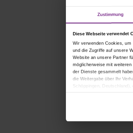
in
Miffy blau 23cm
Miffy ro
29,99 €*
29,99 €
Zustimmung
Diese Webseite verwendet 
Wir verwenden Cookies, um I
und die Zugriffe auf unsere 
Website an unsere Partner fü
möglicherweise mit weiteren
der Dienste gesammelt haben. 
die Weitergabe über Ihr Ver
Schöppingen, Deutschland), d
Produktverbesserungen, Mark