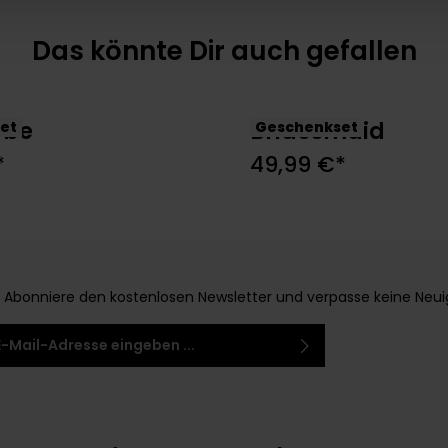
Das könnte Dir auch gefallen
 be
Bridesmaid
et
Geschenkset
n den Warenkorb
In den Warenko
*
49,99 €*
Abonniere den kostenlosen Newsletter und verpasse keine Neuigke
-Adresse*
 habe die
Datenschutzbestimmungen
zur
 einem Stern (*) markierten Felder sind
ntnis genommen und die
AGB
gelesen und bin
elder.
 ihnen einverstanden.