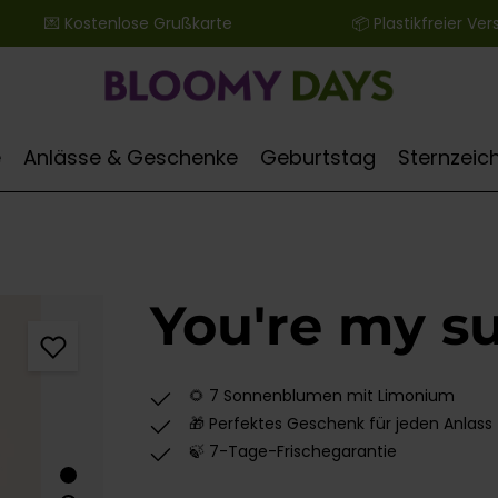
 ‎ ‎ ‎ ‎ ‎ ‎ 💌 Kostenlose Grußkarte ‎ ‎ ‎ ‎ ‎ ‎ ‎ ‎ ‎ ‎ ‎ ‎ ‎ ‎ ‎ ‎ ‎ ‎ ‎ ‎ ‎ ‎ ‎ ‎ ‎ ‎ 📦 Plastikfreier Versand
e
Anlässe & Geschenke
Geburtstag
Sternzeic
You're my s
🌻 7 Sonnenblumen mit Limonium
🎁 Perfektes Geschenk für jeden Anlass
🍃 7-Tage-Frischegarantie