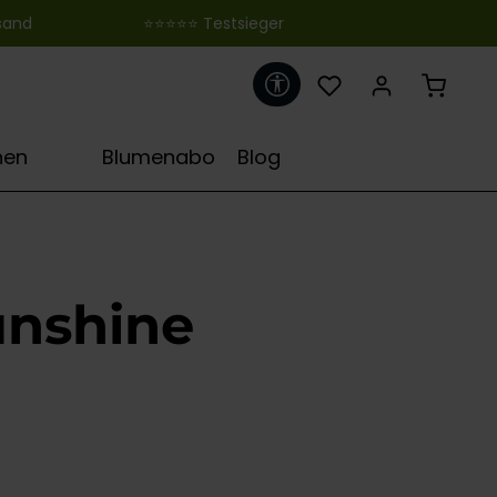
 ‎ ‎ ‎ ‎ ‎ ‎ ‎ ‎ ‎ ‎ ‎ ‎ ‎ ‎ ‎ ‎ ‎ ‎ ‎ ‎ ‎ ‎ ‎ ‎ ‎⭐⭐⭐⭐⭐ Testsieger
Werkzeugleiste anzeigen
♋
hen
Blumenabo
Blog
unshine