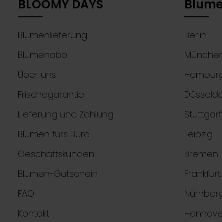
BLOOMY DAYS
Blume
Blumenlieferung
Berlin
Blumenabo
Münche
Über uns
Hambur
Frischegarantie
Düsseldo
Lieferung und Zahlung
Stuttgart
Blumen fürs Büro
Leipzig
Geschäftskunden
Bremen
Blumen-Gutschein
Frankfur
FAQ
Nürnber
Kontakt
Hannove