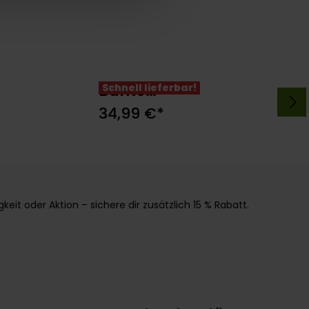
Bunte
Schnell lieferbar!
Optionen wählen
rb
Geburtstagsfreude
34,99 €*
it oder Aktion – sichere dir zusätzlich 15 % Rabatt.