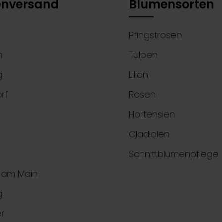
nversand
Blumensorten
Pfingstrosen
n
Tulpen
g
Lilien
rf
Rosen
Hortensien
Gladiolen
Schnittblumenpflege
t am Main
g
r