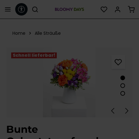
Werkzeugleiste anzeigen
alt springen
Home
Alle Sträuße
Bildergalerie überspringen
Schnell lieferbar!
Bunte