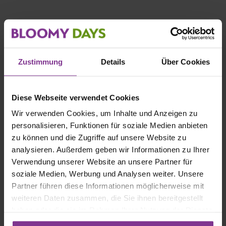
Floristenstrauß zum Geburtstag – heute bestellt,
heute geliefert.
Manchmal sagt ein Blumengruß mehr als tausend Worte:
Zustimmung
Details
Über Cookies
„Bunte Geburtstagsfreude“ ist eine liebevolle
Überraschung voller Wärme, Freude und Wertschätzung –
perfekt, um einem Herzensmenschen den Tag zu
Diese Webseite verwendet Cookies
verschönern. 💕
Wir verwenden Cookies, um Inhalte und Anzeigen zu
Das Beste:
personalisieren, Funktionen für soziale Medien anbieten
Perfekt für spontane Geburtstagsgrüße, eine liebevolle
zu können und die Zugriffe auf unsere Website zu
Überraschung oder eine besondere Aufmerksamkeit für
analysieren. Außerdem geben wir Informationen zu Ihrer
Herzensmenschen.
Verwendung unserer Website an unsere Partner für
soziale Medien, Werbung und Analysen weiter. Unsere
Deine Vorteile auf einen Blick:
Partner führen diese Informationen möglicherweise mit
Frisch gebundener Floristenstrauß in hochwertiger
weiteren Daten zusammen, die Sie ihnen bereitgestellt
Qualität
haben oder die sie im Rahmen Ihrer Nutzung der Dienste
Saisonale Blumen, individuell vom Floristen vor Ort
gesammelt haben. Mit Klick auf „[Zustimmen / Alles