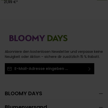
21,99 €*
Abonniere den kostenlosen Newsletter und verpasse keine
Neuigkeit oder Aktion – sichere dir zusätzlich 15 % Rabatt.
E-Mail-Adresse*
Ich habe die
Datenschutzbestimmungen
zur
Die mit einem Stern (*) markierten Felder sind
Kenntnis genommen und die
AGB
gelesen und bin
Pflichtfelder.
mit ihnen einverstanden.
BLOOMY DAYS
Blumenversand