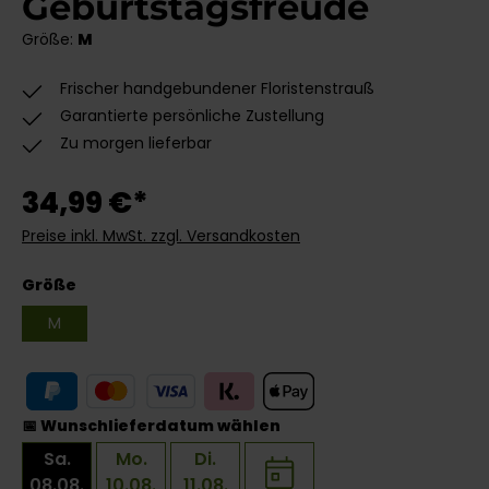
Geburtstagsfreude
Größe:
M
Frischer handgebundener Floristenstrauß
Garantierte persönliche Zustellung
Zu morgen lieferbar
34,99 €*
Preise inkl. MwSt. zzgl. Versandkosten
auswählen
Größe
M
📅 Wunschlieferdatum wählen
Sa.
Mo.
Di.
08.08.
10.08.
11.08.