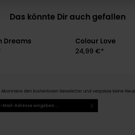
Das könnte Dir auch gefallen
m Dreams
Colour Love
n den Warenkorb
In den Warenko
*
24,99 €*
Abonniere den kostenlosen Newsletter und verpasse keine Neuigke
-Adresse*
 habe die
Datenschutzbestimmungen
zur
 einem Stern (*) markierten Felder sind
ntnis genommen und die
AGB
gelesen und bin
elder.
 ihnen einverstanden.