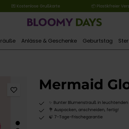
 ‎ ‎ ‎ ‎ ‎ ‎ 💌 Kostenlose Grußkarte ‎ ‎ ‎ ‎ ‎ ‎ ‎ ‎ ‎ ‎ ‎ ‎ ‎ ‎ ‎ ‎ ‎ ‎ ‎ ‎ ‎ ‎ ‎ ‎ ‎ ‎ 📦 Plastikfreier Versand
Sträuße
Anlässe & Geschenke
Geburtstag
Ste
Mermaid Gl
✨ Bunter Blumenstrauß in leuchtenden
💐 Auspacken, anschneiden, fertig!
🍃 7-Tage-Frischegarantie