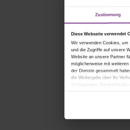
cm
Roségoldener
Champa
Herzluftballon
"Pierre N
9,99 €*
12,99 €*
Zustimmung
Diese Webseite verwendet 
Wir verwenden Cookies, um I
und die Zugriffe auf unsere 
Website an unsere Partner fü
möglicherweise mit weiteren
der Dienste gesammelt haben. 
die Weitergabe über Ihr Ver
Schöppingen, Deutschland), d
Produktverbesserungen, Mark