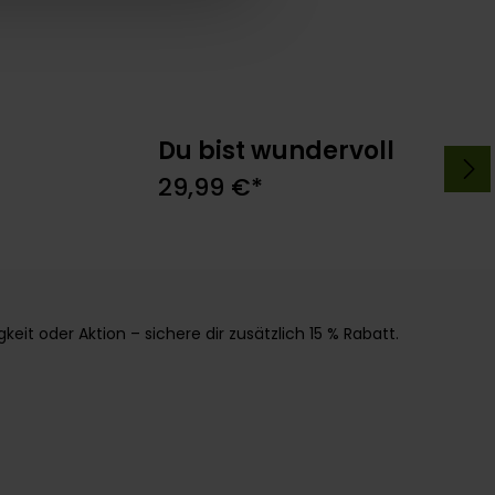
Du bist wundervoll
rb
In den Warenkorb
29,99 €*
it oder Aktion – sichere dir zusätzlich 15 % Rabatt.