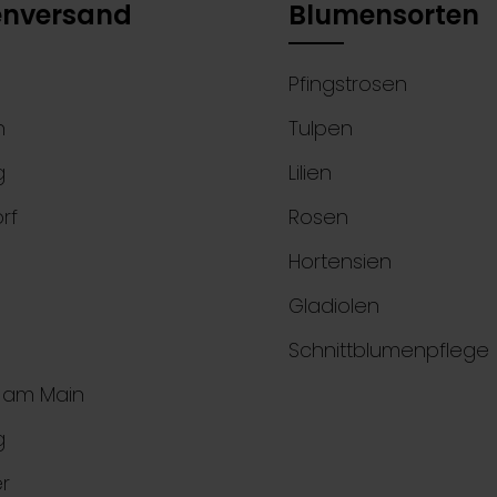
nversand
Blumensorten
Pfingstrosen
n
Tulpen
g
Lilien
rf
Rosen
Hortensien
Gladiolen
Schnittblumenpflege
t am Main
g
r