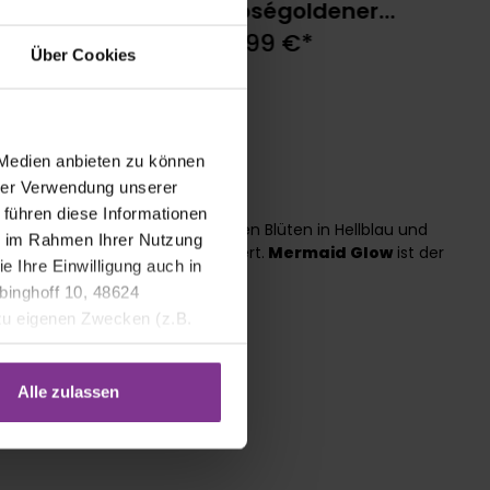
y blau 23cm
Roségoldener
Herzluftballon
99 €*
9,99 €*
Über Cookies
 Medien anbieten zu können
hrer Verwendung unserer
 führen diese Informationen
r Wasser: Die außergewöhnlichen Blüten in Hellblau und
ie im Rahmen Ihrer Nutzung
 Meer, Licht und Fantasie erinnert.
Mermaid Glow
ist der
e Ihre Einwilligung auch in
binghoff 10, 48624
 zu eigenen Zwecken (z.B.
antheme
Alle zulassen