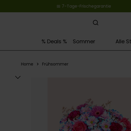
📅 7-Tage-Frischegarantie ‎ ‎ ‎ ‎ ‎ ‎ ‎ ‎ ‎ ‎ ‎ ‎ ‎ ‎ ‎ ‎ ‎ ‎ ‎ ‎
springen
Zur Hauptnavigation springen
🌻
% Deals %
Sommer
Alle 
Home
Frühsommer
Bildergalerie überspringen