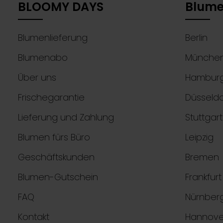
BLOOMY DAYS
Blume
Blumenlieferung
Berlin
Blumenabo
Münche
Über uns
Hambur
Frischegarantie
Düsseldo
Lieferung und Zahlung
Stuttgart
Blumen fürs Büro
Leipzig
Geschäftskunden
Bremen
Blumen-Gutschein
Frankfur
FAQ
Nürnber
Kontakt
Hannove