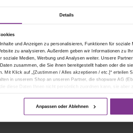
gner
Miffy rosa 23cm
Miff
icolas"
29,99 €*
29,
Details
In den Warenkorb
Cookies
nhalte und Anzeigen zu personalisieren, Funktionen für soziale
Website zu analysieren. Außerdem geben wir Informationen zu I
r soziale Medien, Werbung und Analysen weiter. Unsere Partner
Dieser Strauß schimmert wie ein Zauber unte
 Daten zusammen, die Sie ihnen bereitgestellt haben oder die s
Rosé zeigen einen sanften Farbverlauf, der an
Mit Klick auf „[Zustimmen / Alles akzeptieren / etc.]“ erteilen Si
Strauß für alle, die das Besondere lieben.
halten in unserem Shop an unseren Partner, die shopware AG (Eb
ie diese Daten Ihnen nicht persönlich zuordnen kann, sie aber
Persönliche Grußkarte gratis
Rose, Nelke, Limonium, Germini, Chrys
tverhaltensanalysen) verarbeiten darf.
Anpassen oder Ablehnen