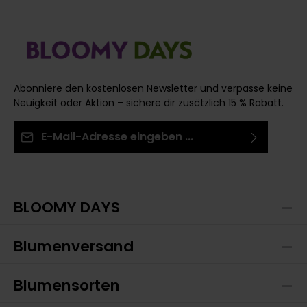
Abonniere den kostenlosen Newsletter und verpasse keine
Neuigkeit oder Aktion – sichere dir zusätzlich 15 % Rabatt.
E-Mail-Adresse*
Ich habe die
Datenschutzbestimmungen
zur
Die mit einem Stern (*) markierten Felder sind
Kenntnis genommen und die
AGB
gelesen und bin
Pflichtfelder.
mit ihnen einverstanden.
BLOOMY DAYS
Blumenversand
Blumensorten