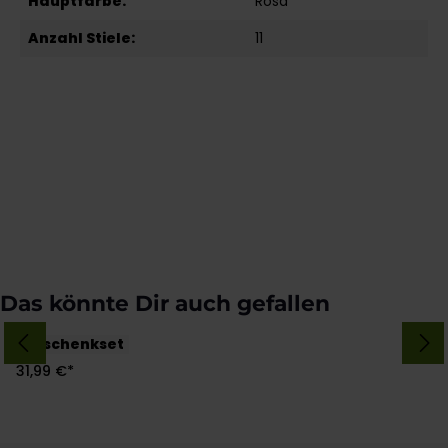
Hauptfarbe:
Rosa
Anzahl Stiele:
11
Produktgalerie überspringen
Das könnte Dir auch gefallen
Forever
Geschenkset
31,99 €*