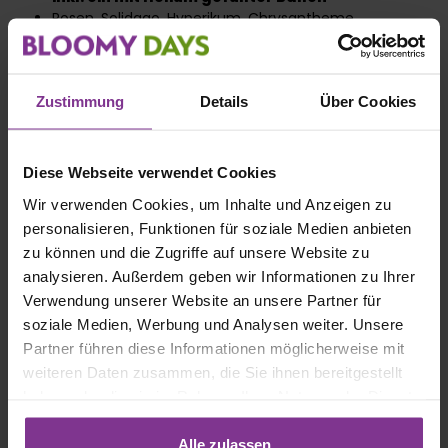
Rosen, Solidago, Hyperikum, Chrysantheme,
Bupleurum
Persönliche Grußkarte gratis
Zustimmung
Details
Über Cookies
Hauptblüte:
Buplerum
, Chrysanthemen
, Hyperikum
,
Rosen
, Solidago
Diese Webseite verwendet Cookies
Hauptfarbe:
Bunt
Wir verwenden Cookies, um Inhalte und Anzeigen zu
personalisieren, Funktionen für soziale Medien anbieten
Anzahl
11
zu können und die Zugriffe auf unsere Website zu
Stiele:
analysieren. Außerdem geben wir Informationen zu Ihrer
Verwendung unserer Website an unsere Partner für
soziale Medien, Werbung und Analysen weiter. Unsere
Partner führen diese Informationen möglicherweise mit
weiteren Daten zusammen, die Sie ihnen bereitgestellt
haben oder die sie im Rahmen Ihrer Nutzung der Dienste
gesammelt haben. Mit Klick auf „[Zustimmen / Alles
akzeptieren / etc.]“ erteilen Sie Ihre Einwilligung auch in
Alle zulassen