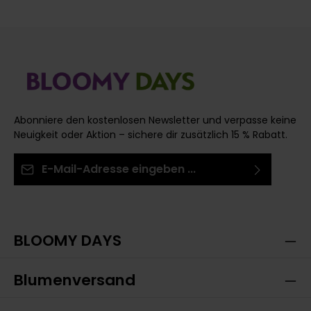
Abonniere den kostenlosen Newsletter und verpasse keine
Neuigkeit oder Aktion – sichere dir zusätzlich 15 % Rabatt.
E-Mail-Adresse*
Ich habe die
Datenschutzbestimmungen
zur
Die mit einem Stern (*) markierten Felder sind
Kenntnis genommen und die
AGB
gelesen und bin
Pflichtfelder.
mit ihnen einverstanden.
BLOOMY DAYS
Blumenversand