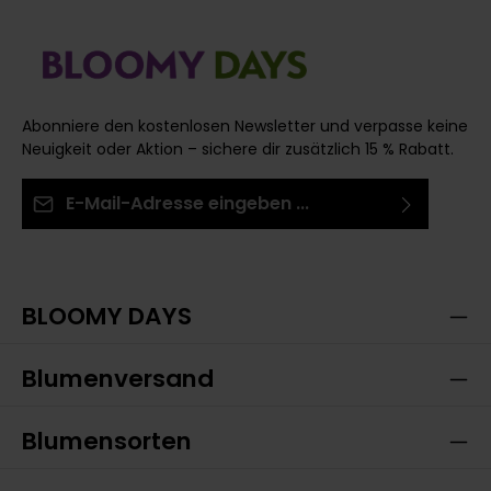
Abonniere den kostenlosen Newsletter und verpasse keine
Neuigkeit oder Aktion – sichere dir zusätzlich 15 % Rabatt.
E-Mail-Adresse*
Ich habe die
Datenschutzbestimmungen
zur
Die mit einem Stern (*) markierten Felder sind
Kenntnis genommen und die
AGB
gelesen und bin
Pflichtfelder.
mit ihnen einverstanden.
BLOOMY DAYS
Blumenversand
Blumensorten