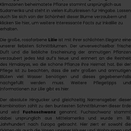
Klimazonen beheimatete Pflanze stammt ursprünglich aus
Südamerika und steht in vielen Kulturkreisen für Hingabe. Lassen
auch Sie sich von der Schönheit dieser Blume verzaubern und
klicken Sie
hier
, um weitere interessante Facts zur Inkalilie zu
erhalten.
Die große, rosafarbene
Lilie
ist mit ihrer schlichten Eleganz ein
unserer liebsten Schnittblumen. Der unverwechselbar frische
Duft und die liebliche Erscheinung der anmutigen Pflanzen
verzaubert jedes Mal auf’s Neue und erinnert an die Reinheit
des Himalayas, wo die schöne Pflanze ihre Heimat hat. Bei der
Pflege ist zu beachten, dass die sehr großen und anmutigen
Blüten viel Wasser benötigen und dieses gegebenenfalls
nachgefüllt werden muss. Weitere Pflegetipps und
Informationen zur Lilie gibt es
hier
.
Der absolute Hingucker und gleichzeitig Namensgeber dieser
Kombination zählt zu den buntesten Schnittblumen dieser Erde
und wird
Fuchsschwanz
genannt. Fuchsschwanz stamm
dabei ursprünglich aus Mittelamerika und wurde im 18.
Jahrhundert nach Europa gebracht. Hier ziert er sowohl die
Gärten als auch die Vasen unserer Häuser und Wohnungen und