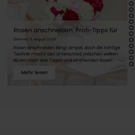
Rosen anschneiden: Profi-Tipps für
lange Frische
Dominik | 6. August 2026
Rosen anschneiden klingt simpel, doch die richtige
Technik macht den Unterschied zwischen welken
Blüten nach drei Tagen und strahlenden Rosen
über zwei Wochen. In diesem Artikel erfährst Du
Mehr lesen
Schritt für Schritt, wie Du Rosenstiele richtig
vorbereitest, warum der schräge Schnitt so wichtig
ist und welches Werkzeug Du brauchst. Mit
unseren Profi-Tipps holst Du das Maximum aus
Deinen Rosen!