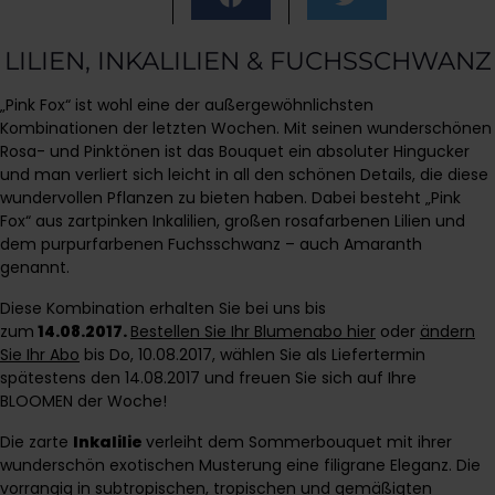
LILIEN, INKALILIEN & FUCHSSCHWANZ
„Pink Fox“ ist wohl eine der außergewöhnlichsten
Kombinationen der letzten Wochen. Mit seinen wunderschönen
Rosa- und Pinktönen ist das Bouquet ein absoluter Hingucker
und man verliert sich leicht in all den schönen Details, die diese
wundervollen Pflanzen zu bieten haben. Dabei besteht „Pink
Fox“ aus zartpinken Inkalilien, großen rosafarbenen Lilien und
dem purpurfarbenen Fuchsschwanz – auch Amaranth
genannt.
Diese Kombination erhalten Sie bei uns bis
zum
14.08.2017.
Bestellen Sie Ihr Blumenabo hier
oder
ändern
Sie Ihr Abo
bis Do, 10.08.2017, wählen Sie als Liefertermin
spätestens den 14.08.2017 und freuen Sie sich auf Ihre
BLOOMEN der Woche!
Die zarte
Inkalilie
verleiht dem Sommerbouquet mit ihrer
wunderschön exotischen Musterung eine filigrane Eleganz. Die
vorrangig in subtropischen, tropischen und gemäßigten