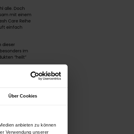
l alle. Doch
nsam mit einem
resh Care Reihe
uft einfach
 dieser
 besonders im
ukten “heilt”
̈nde, meist in
Über Cookies
 Medien anbieten zu können
hrer Verwendung unserer