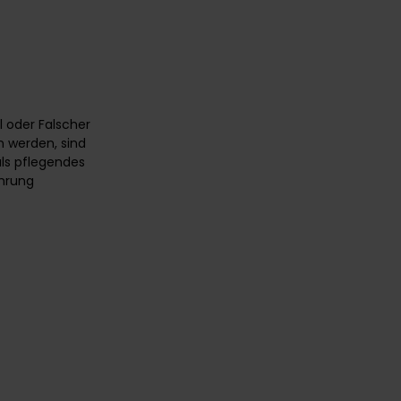
el oder Falscher
n werden, sind
als pflegendes
̈hrung