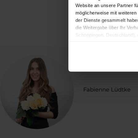
Website an unsere Partner fü
möglicherweise mit weiteren
Und für einen
der Dienste gesammelt haben. 
Verpackungen –
die Weitergabe über Ihr Ver
einhauchen als
Schöppingen, Deutschland), d
Magazin
“The 
Produktverbesserungen, Mark
Fabienne Lüdtke