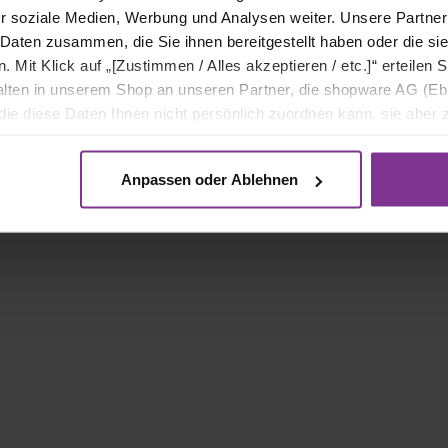
r soziale Medien, Werbung und Analysen weiter. Unsere Partner
 Daten zusammen, die Sie ihnen bereitgestellt haben oder die s
 Botanical Way of Life rundum? Könnt ihr euren leeren BOTANICA
Mit Klick auf „[Zustimmen / Alles akzeptieren / etc.]“ erteilen Si
 die übrigens aus recycltem Plastik bestehen! – ein zweites Le
halten in unserem Shop an unseren Partner, die shopware AG (Eb
 individuelle Blumenvasen. Das DIY dazu findet ihr im BOTANICA
ie diese Daten Ihnen nicht persönlich zuordnen kann, sie aber
Botanical Way”
.
tverhaltensanalysen) verarbeiten darf.
Anpassen oder Ablehnen