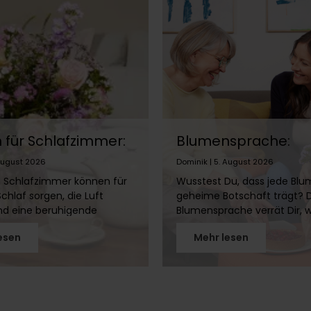
für Schlafzimmer:
Blumensprache:
 eignen sich &
Bedeutung von Ros
 August 2026
Dominik | 5. August 2026
nicht?
Tulpen & Co.
 Schlafzimmer können für
Wusstest Du, dass jede Blu
chlaf sorgen, die Luft
geheime Botschaft trägt? 
nd eine beruhigende
Blumensprache verrät Dir, 
e schaffen. Doch nicht
Gefühle hinter Rosen, Tulp
esen
Mehr lesen
 gehört ins Schlafzimmer!
Lilien stecken. Entdecke die
Artikel erfährst Du, welche
faszinierende Welt der flora
ich eignen, welche Du
Symbolik!
ltest und wie Du mit
umen ein gemütliches