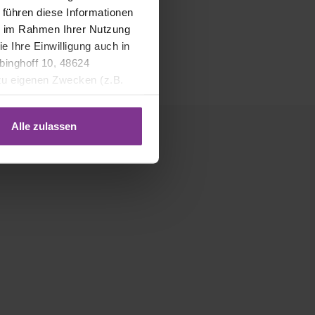
 führen diese Informationen
ie im Rahmen Ihrer Nutzung
LS Fresh Care
e Ihre Einwilligung auch in
ben
binghoff 10, 48624
LS Fresh Care
 zu eigenen Zwecken (z.B.
Alle zulassen