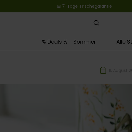
📅 7-Tage-Frischegarantie ‎ ‎ ‎ ‎ ‎ ‎ ‎ ‎ ‎ ‎ ‎ ‎ ‎ ‎ ‎ ‎ ‎ ‎ ‎ ‎
springen
Zur Hauptnavigation springen
🌻
% Deals %
Sommer
Alle 
11. August 2