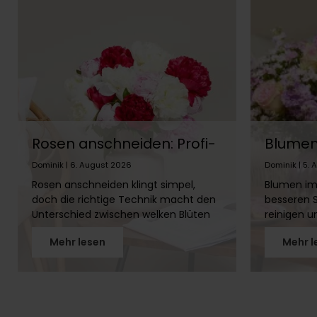
Rosen anschneiden: Profi-
Blumen 
Tipps für lange Frische
Welche
Dominik | 6. August 2026
Dominik | 5.
welche 
Rosen anschneiden klingt simpel,
Blumen im
doch die richtige Technik macht den
besseren S
Unterschied zwischen welken Blüten
reinigen u
nach drei Tagen und strahlenden
Atmosphär
Mehr lesen
Mehr l
Rosen über zwei Wochen. In diesem
jede Blume
Artikel erfährst Du Schritt für Schritt,
In diesem 
wie Du Rosenstiele richtig
Pflanzen s
vorbereitest, warum der schräge
meiden sol
Schnitt so wichtig ist und welches
Schnittbl