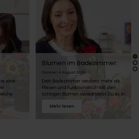
Blumen im Badezimmer:
en,
Die besten Pflanzen fürs
Dominik | 4. August 2026
Bad
me eine
Dein Badezimmer verdient mehr als
Die
Fliesen und Funktionalität! Mit den
welche
richtigen Blumen verwandelst Du es in
en und
eine grüne Wellness-Oase. Erfahre,
Mehr lesen
welche Pflanzen sich für Bäder ohne
len
Fenster eignen, wie Du Schnittblumen
im Bad länger frisch hältst und welche
Standorte ideal sind. Hol Dir die Natur
ins Bad!