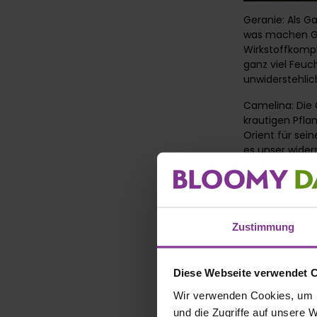
Geranie: Als G
was machen Ge
Wirkstoffkompl
ganz viel Feuch
unwiderstehlic
Camelina: Die 
krautigen Pfla
Orient für sei
es unser widers
Übrigens: Die 
Gelbnuancen.
Zustimmung
Diese Webseite verwendet 
Wir verwenden Cookies, um I
und die Zugriffe auf unsere 