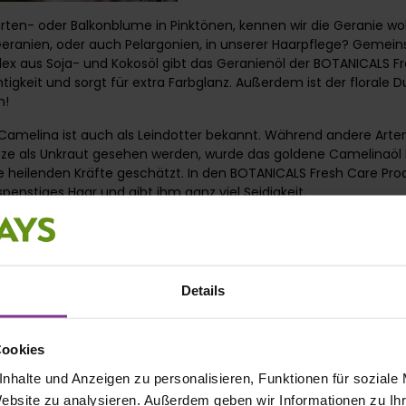
arten- oder Balkonblume in Pinktönen, kennen wir die Geranie woh
ranien, oder auch Pelargonien, in unserer Haarpflege? Gemei
ex aus Soja- und Kokosöl gibt das Geranienöl der BOTANICALS F
tigkeit und sorgt für extra Farbglanz. Außerdem ist der florale D
h!
Camelina ist auch als Leindotter bekannt. Während andere Arten
nze als Unkraut gesehen werden, wurde das goldene Camelinaöl
ne heilenden Kräfte geschätzt. In den BOTANICALS Fresh Care Prod
penstiges Haar und gibt ihm ganz viel Seidigkeit.
Blüten der Camelina blühen von Mai bis Juli als traubige Blütensta
Details
Cookies
nhalte und Anzeigen zu personalisieren, Funktionen für soziale
Website zu analysieren. Außerdem geben wir Informationen zu I