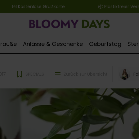
 ‎ ‎ ‎ ‎ ‎ ‎ 💌 Kostenlose Grußkarte ‎ ‎ ‎ ‎ ‎ ‎ ‎ ‎ ‎ ‎ ‎ ‎ ‎ ‎ ‎ ‎ ‎ ‎ ‎ ‎ ‎ ‎ ‎ ‎ ‎ ‎ 📦 Plastikfreier Versand
Sträuße
Anlässe & Geschenke
Geburtstag
Ste
Fa
017
SPECIALS
Zurück zur Übersicht