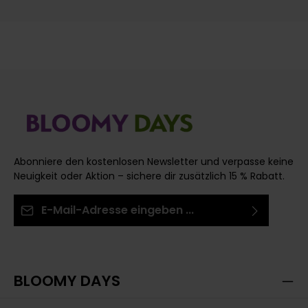
Abonniere den kostenlosen Newsletter und verpasse keine
Neuigkeit oder Aktion – sichere dir zusätzlich 15 % Rabatt.
E-Mail-Adresse*
Ich habe die
Datenschutzbestimmungen
zur
Die mit einem Stern (*) markierten Felder sind
Kenntnis genommen und die
AGB
gelesen und bin
Pflichtfelder.
mit ihnen einverstanden.
BLOOMY DAYS