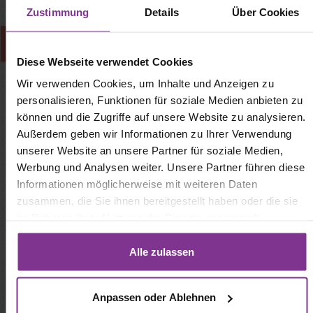
Zustimmung
Details
Über Cookies
Diese Webseite verwendet Cookies
Wir verwenden Cookies, um Inhalte und Anzeigen zu
personalisieren, Funktionen für soziale Medien anbieten zu
können und die Zugriffe auf unsere Website zu analysieren.
Außerdem geben wir Informationen zu Ihrer Verwendung
unserer Website an unsere Partner für soziale Medien,
Werbung und Analysen weiter. Unsere Partner führen diese
Informationen möglicherweise mit weiteren Daten
zusammen, die Sie ihnen bereitgestellt haben oder die sie
im Rahmen Ihrer Nutzung der Dienste gesammelt
haben. Mit Klick auf „[Zustimmen / Alles akzeptieren / etc.]“
erteilen Sie Ihre Einwilligung auch in die Weitergabe über
Alle zulassen
Ihr Verhalten in unserem Shop an unseren Partner, die
shopware AG (Ebbinghoff 10, 48624 Schöppingen,
Anpassen oder Ablehnen
Deutschland), die diese Daten Ihnen nicht persönlich