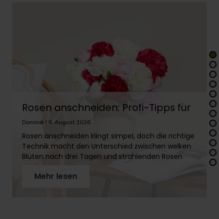
Rosen anschneiden: Profi-Tipps für
lange Frische
Dominik | 6. August 2026
Rosen anschneiden klingt simpel, doch die richtige
Technik macht den Unterschied zwischen welken
Blüten nach drei Tagen und strahlenden Rosen
über zwei Wochen. In diesem Artikel erfährst Du
Mehr lesen
Schritt für Schritt, wie Du Rosenstiele richtig
vorbereitest, warum der schräge Schnitt so wichtig
ist und welches Werkzeug Du brauchst. Mit
unseren Profi-Tipps holst Du das Maximum aus
Deinen Rosen!