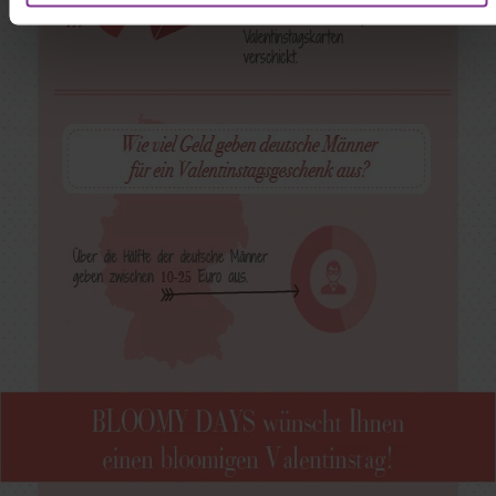
zuordnen kann, sie aber zu eigenen Zwecken (z.B.
Produktverbesserungen, Marktverhaltensanalysen)
verarbeiten darf.