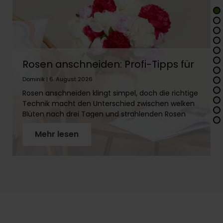
Rosen anschneiden: Profi-Tipps für
lange Frische
Dominik | 6. August 2026
Rosen anschneiden klingt simpel, doch die richtige
Technik macht den Unterschied zwischen welken
Blüten nach drei Tagen und strahlenden Rosen
über zwei Wochen. In diesem Artikel erfährst Du
Mehr lesen
Schritt für Schritt, wie Du Rosenstiele richtig
vorbereitest, warum der schräge Schnitt so wichtig
ist und welches Werkzeug Du brauchst. Mit
unseren Profi-Tipps holst Du das Maximum aus
Deinen Rosen!