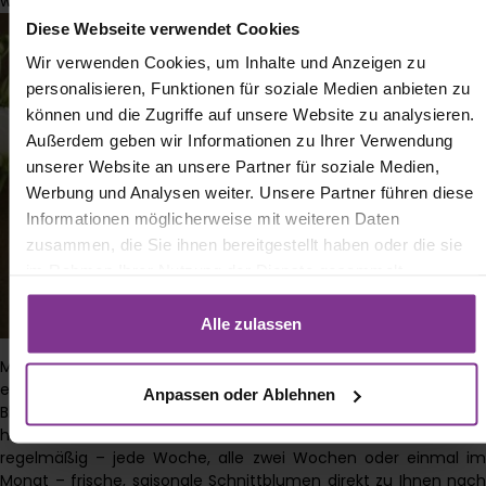
wollen und sieht auch noch gut aus.
Diese Webseite verwendet Cookies
Wir verwenden Cookies, um Inhalte und Anzeigen zu
personalisieren, Funktionen für soziale Medien anbieten zu
können und die Zugriffe auf unsere Website zu analysieren.
Außerdem geben wir Informationen zu Ihrer Verwendung
unserer Website an unsere Partner für soziale Medien,
Werbung und Analysen weiter. Unsere Partner führen diese
Informationen möglicherweise mit weiteren Daten
zusammen, die Sie ihnen bereitgestellt haben oder die sie
im Rahmen Ihrer Nutzung der Dienste gesammelt
haben. Mit Klick auf „[Zustimmen / Alles akzeptieren / etc.]“
erteilen Sie Ihre Einwilligung auch in die Weitergabe über
Alle zulassen
Ihr Verhalten in unserem Shop an unseren Partner, die
Mit diesem Set haben Sie alle wichtigen Hilfsmittel direkt in
shopware AG (Ebbinghoff 10, 48624 Schöppingen,
einem Paket zusammen! Entdecken Sie jetzt den
Anpassen oder Ablehnen
Deutschland), die diese Daten Ihnen nicht persönlich
Blumenversand von BLOOMY DAYS und bestellen Sie noch
zuordnen kann, sie aber zu eigenen Zwecken (z.B.
heute Ihr BLOOMY DAYS Blumenabo! Damit erhalten Sie
Produktverbesserungen, Marktverhaltensanalysen)
regelmäßig – jede Woche, alle zwei Wochen oder einmal im
verarbeiten darf.
Monat – frische, saisonale Schnittblumen direkt zu Ihnen nach