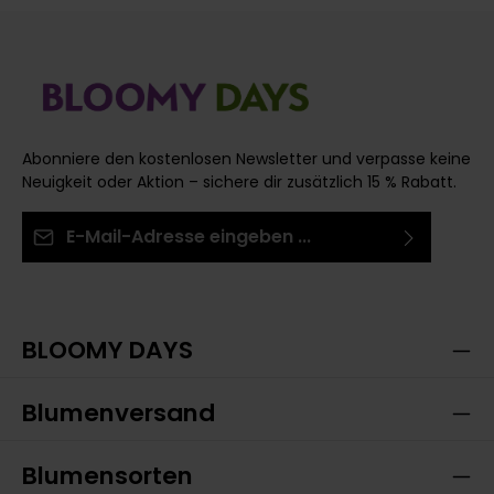
Abonniere den kostenlosen Newsletter und verpasse keine
Neuigkeit oder Aktion – sichere dir zusätzlich 15 % Rabatt.
E-Mail-Adresse*
Ich habe die
Datenschutzbestimmungen
zur
Die mit einem Stern (*) markierten Felder sind
Kenntnis genommen und die
AGB
gelesen und bin
Pflichtfelder.
mit ihnen einverstanden.
BLOOMY DAYS
Blumenversand
Blumensorten