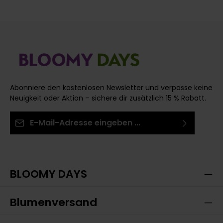
Abonniere den kostenlosen Newsletter und verpasse keine
Neuigkeit oder Aktion – sichere dir zusätzlich 15 % Rabatt.
E-Mail-Adresse*
Ich habe die
Datenschutzbestimmungen
zur
Die mit einem Stern (*) markierten Felder sind
Kenntnis genommen und die
AGB
gelesen und bin
Pflichtfelder.
mit ihnen einverstanden.
BLOOMY DAYS
Blumenversand