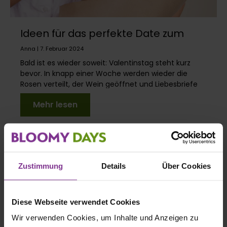
Ideen für das perfekte Date zum
Valentinstag
Anna | 7. Februar 2024
Bald ist es wieder soweit: Valentinstag steht kurz
bevor. In knapp einer Woche werden wieder die
Rosen verteilt, der Wein geöffnet und Liebesbriefe
ge...
Mehr lesen
Zustimmung
Details
Über Cookies
Diese Webseite verwendet Cookies
Wir verwenden Cookies, um Inhalte und Anzeigen zu