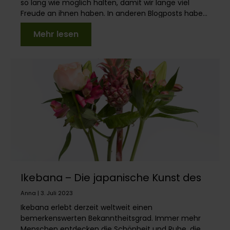
so lang wie möglich halten, damit wir lange viel
Freude an ihnen haben. In anderen Blogposts habe...
Mehr lesen
Ikebana – Die japanische Kunst des
Blumenarrangierens
Anna | 3. Juli 2023
Ikebana erlebt derzeit weltweit einen
bemerkenswerten Bekanntheitsgrad. Immer mehr
Menschen entdecken die Schönheit und Ruhe, die