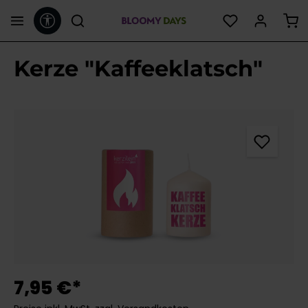
Werkzeugleiste anzeigen
alt springen
Kerze "Kaffeeklatsch"
Bildergalerie überspringen
7,95 €*