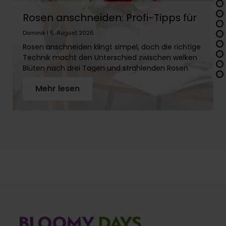
Rosen anschneiden: Profi-Tipps für
lange Frische
Dominik | 6. August 2026
Rosen anschneiden klingt simpel, doch die richtige
Technik macht den Unterschied zwischen welken
Blüten nach drei Tagen und strahlenden Rosen
über zwei Wochen. In diesem Artikel erfährst Du
Mehr lesen
Schritt für Schritt, wie Du Rosenstiele richtig
vorbereitest, warum der schräge Schnitt so wichtig
ist und welches Werkzeug Du brauchst. Mit
unseren Profi-Tipps holst Du das Maximum aus
Deinen Rosen!