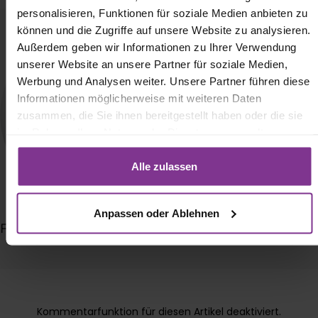
personalisieren, Funktionen für soziale Medien anbieten zu
können und die Zugriffe auf unsere Website zu analysieren.
Außerdem geben wir Informationen zu Ihrer Verwendung
unserer Website an unsere Partner für soziale Medien,
Werbung und Analysen weiter. Unsere Partner führen diese
Informationen möglicherweise mit weiteren Daten
zusammen, die Sie ihnen bereitgestellt haben oder die sie
im Rahmen Ihrer Nutzung der Dienste gesammelt
haben. Mit Klick auf „[Zustimmen / Alles akzeptieren / etc.]“
erteilen Sie Ihre Einwilligung auch in die Weitergabe über
Alle zulassen
Ihr Verhalten in unserem Shop an unseren Partner, die
shopware AG (Ebbinghoff 10, 48624 Schöppingen,
Anpassen oder Ablehnen
Deutschland), die diese Daten Ihnen nicht persönlich
Fabienne Lüdtke
zuordnen kann, sie aber zu eigenen Zwecken (z.B.
Produktverbesserungen, Marktverhaltensanalysen)
verarbeiten darf.
Kommentarfunktion für diesen Artikel deaktiviert.