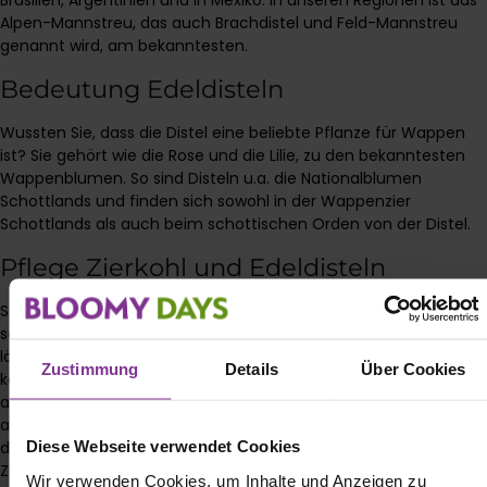
Brasilien, Argentinien und in Mexiko. In unseren Regionen ist das
Alpen-Mannstreu, das auch Brachdistel und Feld-Mannstreu
genannt wird, am bekanntesten.
Bedeutung Edeldisteln
Wussten Sie, dass die Distel eine beliebte Pflanze für Wappen
ist? Sie gehört wie die Rose und die Lilie, zu den bekanntesten
Wappenblumen. So sind Disteln u.a. die Nationalblumen
Schottlands und finden sich sowohl in der Wappenzier
Schottlands als auch beim schottischen Orden von der Distel.
Pflege Zierkohl und Edeldisteln
Schneiden Sie den Zierkohl und die Edeldistel mit einem
scharfen Messer schräg an. Generell gilt bei Schnittblumen: Je
länger der Stiel, desto länger sollte auch der Anschnitt sein. So
Zustimmung
Details
Über Cookies
kann die Schnittblume die optimale Menge an Wasser
aufnehmen. Schneiden Sie den Zierkohl jeden zweiten Tag neu
an. Sollten sich die unteren Blätter verfärben, entfernen Sie
Diese Webseite verwendet Cookies
diese. So kommt von mal zu mal die wunderschöne Blüte des
Zierkohls zum Vorschein.
Wir verwenden Cookies, um Inhalte und Anzeigen zu