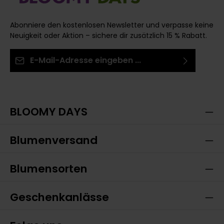
Abonniere den kostenlosen Newsletter und verpasse keine
Neuigkeit oder Aktion – sichere dir zusätzlich 15 % Rabatt.
E-Mail-Adresse*
Ich habe die
Datenschutzbestimmungen
zur
Die mit einem Stern (*) markierten Felder sind
Kenntnis genommen und die
AGB
gelesen und bin
Pflichtfelder.
mit ihnen einverstanden.
BLOOMY DAYS
Blumenversand
Blumensorten
Geschenkanlässe