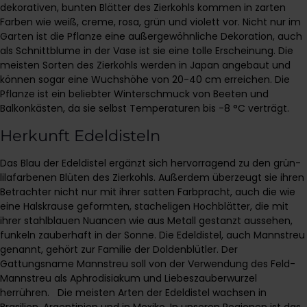
dekorativen, bunten Blätter des Zierkohls kommen in zarten
Farben wie weiß, creme, rosa, grün und violett vor. Nicht nur im
Garten ist die Pflanze eine außergewöhnliche Dekoration, auch
als Schnittblume in der Vase ist sie eine tolle Erscheinung. Die
meisten Sorten des Zierkohls werden in Japan angebaut und
können sogar eine Wuchshöhe von 20-40 cm erreichen. Die
Pflanze ist ein beliebter Winterschmuck von Beeten und
Balkonkästen, da sie selbst Temperaturen bis -8 °C verträgt.
Herkunft Edeldisteln
Das Blau der Edeldistel ergänzt sich hervorragend zu den grün-
lilafarbenen Blüten des Zierkohls. Außerdem überzeugt sie ihren
Betrachter nicht nur mit ihrer satten Farbpracht, auch die wie
eine Halskrause geformten, stacheligen Hochblätter, die mit
ihrer stahlblauen Nuancen wie aus Metall gestanzt aussehen,
funkeln zauberhaft in der Sonne. Die Edeldistel, auch Mannstreu
genannt, gehört zur Familie der Doldenblütler. Der
Gattungsname Mannstreu soll von der Verwendung des Feld-
Mannstreu als Aphrodisiakum und Liebeszauberwurzel
herrühren. Die meisten Arten der Edeldistel wachsen in