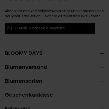
Abonniere den kostenlosen Newsletter und verpasse keine
Neuigkeit oder Aktion – sichere dir zusätzlich 15 % Rabatt.
E-Mail-Adresse*
Ich habe die
Datenschutzbestimmungen
zur
Die mit einem Stern (*) markierten Felder sind
Kenntnis genommen und die
AGB
gelesen und bin
Pflichtfelder.
mit ihnen einverstanden.
BLOOMY DAYS
Blumenversand
Blumensorten
Geschenkanlässe
Folge uns