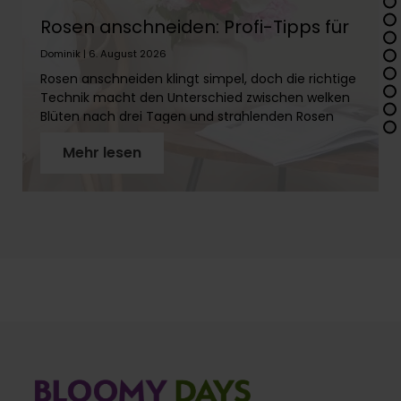
Rosen anschneiden: Profi-Tipps für
lange Frische
Dominik | 6. August 2026
Rosen anschneiden klingt simpel, doch die richtige
Technik macht den Unterschied zwischen welken
Blüten nach drei Tagen und strahlenden Rosen
über zwei Wochen. In diesem Artikel erfährst Du
Mehr lesen
Schritt für Schritt, wie Du Rosenstiele richtig
vorbereitest, warum der schräge Schnitt so wichtig
ist und welches Werkzeug Du brauchst. Mit
unseren Profi-Tipps holst Du das Maximum aus
Deinen Rosen!