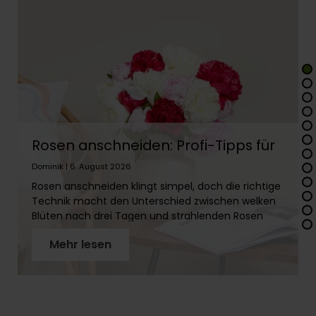
Rosen anschneiden: Profi-Tipps für
lange Frische
Dominik | 6. August 2026
Rosen anschneiden klingt simpel, doch die richtige
Technik macht den Unterschied zwischen welken
Blüten nach drei Tagen und strahlenden Rosen
über zwei Wochen. In diesem Artikel erfährst Du
Mehr lesen
Schritt für Schritt, wie Du Rosenstiele richtig
vorbereitest, warum der schräge Schnitt so wichtig
ist und welches Werkzeug Du brauchst. Mit
unseren Profi-Tipps holst Du das Maximum aus
Deinen Rosen!