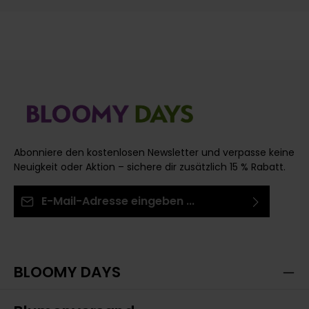
Abonniere den kostenlosen Newsletter und verpasse keine
Neuigkeit oder Aktion – sichere dir zusätzlich 15 % Rabatt.
E-Mail-Adresse*
Ich habe die
Datenschutzbestimmungen
zur
Die mit einem Stern (*) markierten Felder sind
Kenntnis genommen und die
AGB
gelesen und bin
Pflichtfelder.
mit ihnen einverstanden.
BLOOMY DAYS