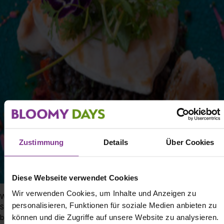
Zustimmung
Details
Über Cookies
Diese Webseite verwendet Cookies
Wir verwenden Cookies, um Inhalte und Anzeigen zu
Wir sind begeistert und empfehlen creme guides gerne weiter.
personalisieren, Funktionen für soziale Medien anbieten zu
Schauen Sie doch mal vorbei und holen Sie sich ganz
besondere Insider-Tipps! Vielleicht entdecken Sie ja sogar noch
können und die Zugriffe auf unsere Website zu analysieren.