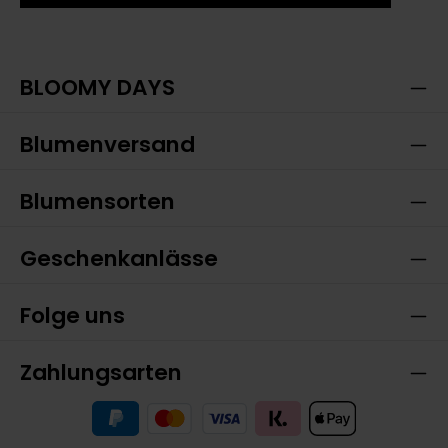
Ich habe die
Datenschutzbestimmungen
zur
Die mit einem Stern (*) markierten Felder sind
Kenntnis genommen und die
AGB
gelesen und bin
Pflichtfelder.
mit ihnen einverstanden.
BLOOMY DAYS
Blumenversand
Blumensorten
Geschenkanlässe
Folge uns
Zahlungsarten