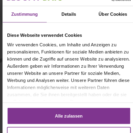
Zustimmung
Details
Über Cookies
Diese Webseite verwendet Cookies
Wir verwenden Cookies, um Inhalte und Anzeigen zu
personalisieren, Funktionen für soziale Medien anbieten zu
können und die Zugriffe auf unsere Website zu analysieren.
Fabienne Lüdtke
Außerdem geben wir Informationen zu Ihrer Verwendung
unserer Website an unsere Partner für soziale Medien,
Werbung und Analysen weiter. Unsere Partner führen diese
Informationen möglicherweise mit weiteren Daten
zusammen, die Sie ihnen bereitgestellt haben oder die sie
Kommentarfunktion für diesen Artikel deaktiviert.
im Rahmen Ihrer Nutzung der Dienste gesammelt
haben. Mit Klick auf „[Zustimmen / Alles akzeptieren / etc.]“
erteilen Sie Ihre Einwilligung auch in die Weitergabe über
Alle zulassen
Ihr Verhalten in unserem Shop an unseren Partner, die
Bloomy Days Sommerbouquets
Bloomy Days Holiday Special
shopware AG (Ebbinghoff 10, 48624 Schöppingen,