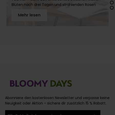
Blüten nach drei Tagen und strahlenden Rosen
über zwei Wochen. In diesem Artikel erfährst Du
Mehr lesen
Schritt für Schritt, wie Du Rosenstiele richtig
vorbereitest, warum der schräge Schnitt so wichtig
ist und welches Werkzeug Du brauchst. Mit
unseren Profi-Tipps holst Du das Maximum aus
Deinen Rosen!
Abonniere den kostenlosen Newsletter und verpasse keine
Neuigkeit oder Aktion – sichere dir zusätzlich 15 % Rabatt.
E-Mail-Adresse*