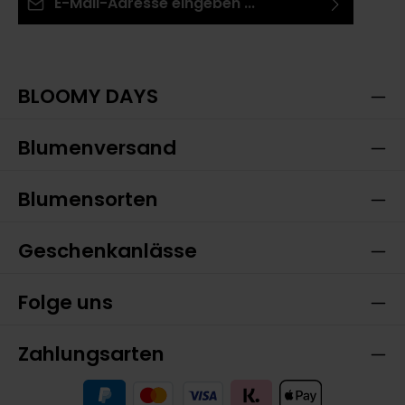
Ich habe die
Datenschutzbestimmungen
zur
Die mit einem Stern (*) markierten Felder sind
Kenntnis genommen und die
AGB
gelesen und bin
Pflichtfelder.
mit ihnen einverstanden.
BLOOMY DAYS
Blumenversand
Blumensorten
Geschenkanlässe
Folge uns
Zahlungsarten