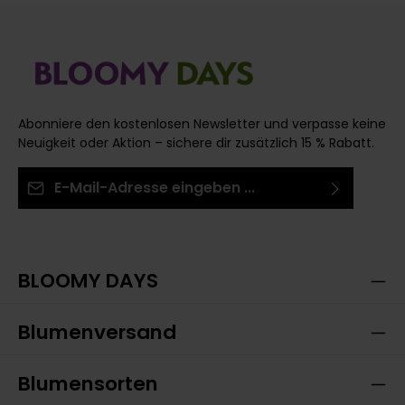
Abonniere den kostenlosen Newsletter und verpasse keine
Neuigkeit oder Aktion – sichere dir zusätzlich 15 % Rabatt.
E-Mail-Adresse*
Ich habe die
Datenschutzbestimmungen
zur
Die mit einem Stern (*) markierten Felder sind
Kenntnis genommen und die
AGB
gelesen und bin
Pflichtfelder.
mit ihnen einverstanden.
BLOOMY DAYS
Blumenversand
Blumensorten