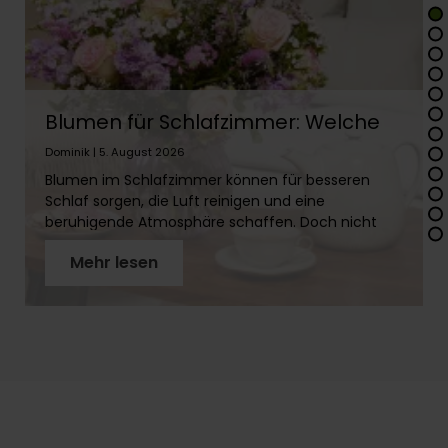
Blumen für Schlafzimmer: Welche
eignen sich & welche nicht?
Dominik | 5. August 2026
Blumen im Schlafzimmer können für besseren
Schlaf sorgen, die Luft reinigen und eine
beruhigende Atmosphäre schaffen. Doch nicht
jede Blume gehört ins Schlafzimmer! In diesem
Mehr lesen
Artikel erfährst Du, welche Pflanzen sich eignen,
welche Du meiden solltest und wie Du mit
Schnittblumen ein gemütliches Ambiente
schaffst, ohne Deinen Schlaf zu stören.