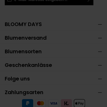
Ich habe die
Datenschutzbestimmungen
zur
Die mit einem Stern (*) markierten Felder sind
Kenntnis genommen und die
AGB
gelesen und bin
Pflichtfelder.
mit ihnen einverstanden.
BLOOMY DAYS
Blumenversand
Blumensorten
Geschenkanlässe
Folge uns
Zahlungsarten