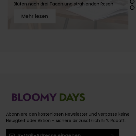
Blüten nach drei Tagen und strahlenden Rosen
über zwei Wochen. In diesem Artikel erfährst Du
Mehr lesen
Schritt für Schritt, wie Du Rosenstiele richtig
vorbereitest, warum der schräge Schnitt so wichtig
ist und welches Werkzeug Du brauchst. Mit
unseren Profi-Tipps holst Du das Maximum aus
Deinen Rosen!
Abonniere den kostenlosen Newsletter und verpasse keine
Neuigkeit oder Aktion – sichere dir zusätzlich 15 % Rabatt.
E-Mail-Adresse*