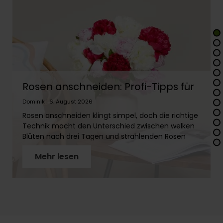
Rosen anschneiden: Profi-Tipps für
lange Frische
Dominik | 6. August 2026
Rosen anschneiden klingt simpel, doch die richtige
Technik macht den Unterschied zwischen welken
Blüten nach drei Tagen und strahlenden Rosen
über zwei Wochen. In diesem Artikel erfährst Du
Mehr lesen
Schritt für Schritt, wie Du Rosenstiele richtig
vorbereitest, warum der schräge Schnitt so wichtig
ist und welches Werkzeug Du brauchst. Mit
unseren Profi-Tipps holst Du das Maximum aus
Deinen Rosen!