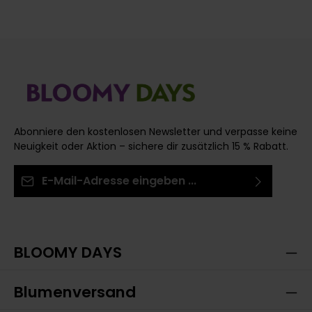
Abonniere den kostenlosen Newsletter und verpasse keine
Neuigkeit oder Aktion – sichere dir zusätzlich 15 % Rabatt.
E-Mail-Adresse*
Ich habe die
Datenschutzbestimmungen
zur
Die mit einem Stern (*) markierten Felder sind
Kenntnis genommen und die
AGB
gelesen und bin
Pflichtfelder.
mit ihnen einverstanden.
BLOOMY DAYS
Blumenversand