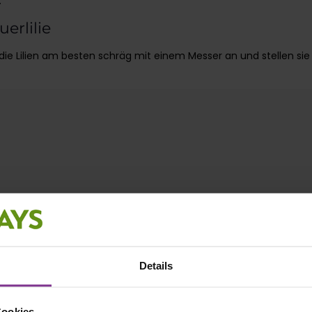
.
erlilie
ie Lilien am besten schräg mit einem Messer an und stellen sie in
Details
Cookies