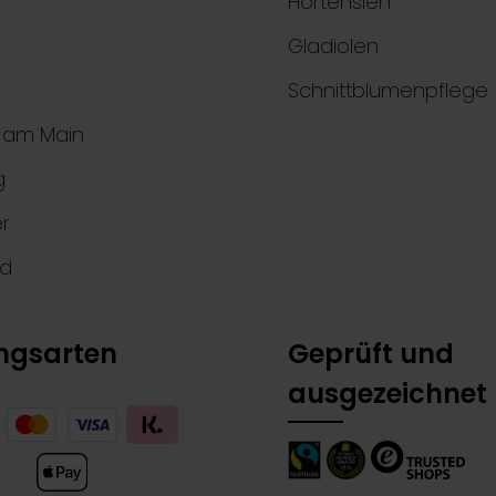
Hortensien
Gladiolen
Schnittblumenpflege
t am Main
g
r
nd
ngsarten
Geprüft und
ausgezeichnet