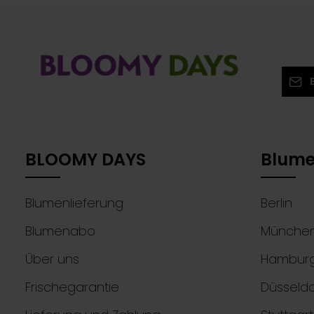
Profi-Tipps holst Du das Maximum
Schlaf zu 
aus Deinen Rosen!
E-Mail
Ich
Die mit
Ken
Pflichtf
mit
BLOOMY DAYS
Blume
Blumenlieferung
Berlin
Blumenabo
Münche
Über uns
Hambur
Frischegarantie
Düsseldo