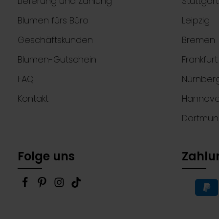
Lieferung und Zahlung
Stuttgart
Blumen fürs Büro
Leipzig
Geschäftskunden
Bremen
Blumen-Gutschein
Frankfur
FAQ
Nürnber
Kontakt
Hannove
Dortmu
Folge uns
Zahlu