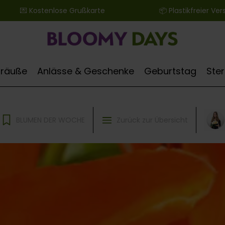
 ‎ ‎ ‎ ‎ ‎ ‎ 💌 Kostenlose Grußkarte ‎ ‎ ‎ ‎ ‎ ‎ ‎ ‎ ‎ ‎ ‎ ‎ ‎ ‎ ‎ ‎ ‎ ‎ ‎ ‎ ‎ ‎ ‎ ‎ ‎ ‎ 📦 Plastikfreier Versand
Sträuße
Anlässe & Geschenke
Geburtstag
Ste
BLUMEN DER WOCHE
Zurück zur Übersicht