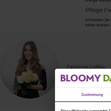
Energie daraus
Pflege Feu
Schneiden Sie d
kaltes Wasser.
Fabienne Lüdtke
Zustimmung
Diese Webseite verwendet 