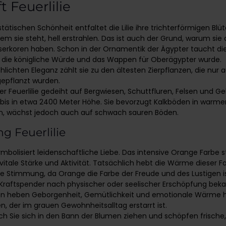
 Feuerlilie
tätischen Schönheit entfaltet die Lilie ihre trichterförmigen Blü
m sie steht, hell erstrahlen. Das ist auch der Grund, warum sie 
serkoren haben. Schon in der Ornamentik der Ägypter taucht die 
r die königliche Würde und das Wappen für Oberägypter wurde.
lichten Eleganz zählt sie zu den ältesten Zierpflanzen, die nur 
epflanzt wurden.
er Feuerlilie gedeiht auf Bergwiesen, Schuttfluren, Felsen und 
bis in etwa 2400 Meter Höhe. Sie bevorzugt Kalkböden in warm
n, wächst jedoch auch auf schwach sauren Böden.
g Feuerlilie
symbolisiert leidenschaftliche Liebe. Das intensive Orange Farbe 
itale Stärke und Aktivität. Tatsächlich hebt die Wärme dieser F
ie Stimmung, da Orange die Farbe der Freude und des Lustigen i
raftspender nach physischer oder seelischer Erschöpfung bekann
ien heben Geborgenheit, Gemütlichkeit und emotionale Wärme 
n, der im grauen Gewohnheitsalltag erstarrt ist.
ch Sie sich in den Bann der Blumen ziehen und schöpfen frische,