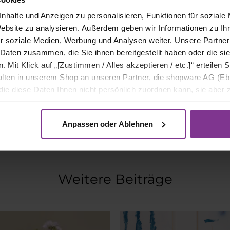
nhalte und Anzeigen zu personalisieren, Funktionen für soziale
Kommentarbereich
Website zu analysieren. Außerdem geben wir Informationen zu I
r soziale Medien, Werbung und Analysen weiter. Unsere Partner
 Daten zusammen, die Sie ihnen bereitgestellt haben oder die s
Mit Klick auf „[Zustimmen / Alles akzeptieren / etc.]“ erteilen Si
Kommentarfunktion für diesen Artikel deaktiviert.
halten in unserem Shop an unseren Partner, die shopware AG (Eb
ie diese Daten Ihnen nicht persönlich zuordnen kann, sie aber
tverhaltensanalysen) verarbeiten darf.
Pflegetipps Blumen zum Muttertag
LORDLY DOTS
Anpassen oder Ablehnen
Weitere Beiträge