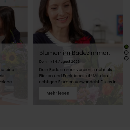
Blumen im Badezimmer:
en,
Die besten Pflanzen fürs
Dominik | 4. August 2026
Bad
me eine
Dein Badezimmer verdient mehr als
Die
Fliesen und Funktionalität! Mit den
welche
richtigen Blumen verwandelst Du es in
en und
eine grüne Wellness-Oase. Erfahre,
Mehr lesen
welche Pflanzen sich für Bäder ohne
len
Fenster eignen, wie Du Schnittblumen
im Bad länger frisch hältst und welche
Standorte ideal sind. Hol Dir die Natur
ins Bad!