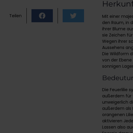
Herkunft
Teilen
Mit einer majes
den Raum, in de
ihrer Blume au
sie Zeichen fü
Wegen ihrer sch
Aussehens ang
Die Wildform d
von der Ebene 
sonnigen Lage
Bedeutun
Die Feuerlilie 
außerdem für v
unweigerlich d
außerdem als K
orangenen Lil
aktivieren Jede
Lassen also au