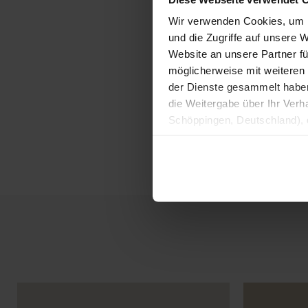
Wir verwenden Cookies, um I
und die Zugriffe auf unsere 
Website an unsere Partner fü
möglicherweise mit weiteren
der Dienste gesammelt haben. 
die Weitergabe über Ihr Ver
Schöppingen, Deutschland), d
Produktverbesserungen, Mark