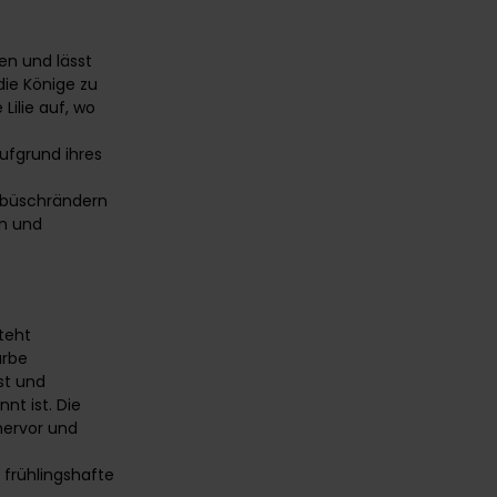
ten und lässt
die Könige zu
Lilie auf, wo
aufgrund ihres
Gebüschrändern
en und
steht
arbe
st und
t ist. Die
hervor und
 frühlingshafte