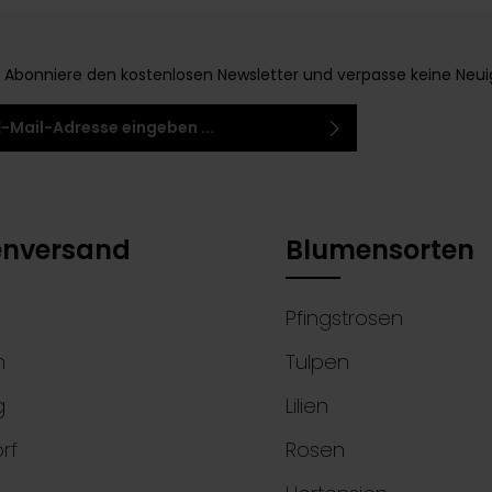
stören.
Abonniere den kostenlosen Newsletter und verpasse keine Neuigke
-Adresse*
 habe die
Datenschutzbestimmungen
zur
 einem Stern (*) markierten Felder sind
ntnis genommen und die
AGB
gelesen und bin
elder.
 ihnen einverstanden.
nversand
Blumensorten
Pfingstrosen
n
Tulpen
g
Lilien
rf
Rosen