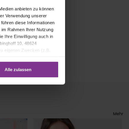
 Medien anbieten zu können
hrer Verwendung unserer
 führen diese Informationen
ie im Rahmen Ihrer Nutzung
e Ihre Einwilligung auch in
binghoff 10, 48624
 zu eigenen Zwecken (z.B.
Alle zulassen
Mehr