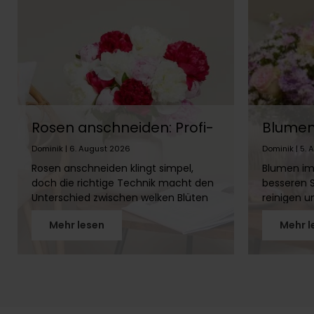
Rosen anschneiden: Profi-
Blumen 
Tipps für lange Frische
Welche
Dominik | 6. August 2026
Dominik | 5.
welche 
Rosen anschneiden klingt simpel,
Blumen im
doch die richtige Technik macht den
besseren S
Unterschied zwischen welken Blüten
reinigen u
nach drei Tagen und strahlenden
Atmosphär
Mehr lesen
Mehr l
Rosen über zwei Wochen. In diesem
jede Blume
Artikel erfährst Du Schritt für Schritt,
In diesem 
wie Du Rosenstiele richtig
Pflanzen s
vorbereitest, warum der schräge
meiden sol
Schnitt so wichtig ist und welches
Schnittbl
Werkzeug Du brauchst. Mit unseren
Ambiente 