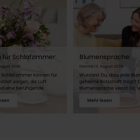
für Schlafzimmer:
Blumensprache:
 eignen sich &
Bedeutung von Ros
 August 2026
Dominik | 5. August 2026
nicht?
Tulpen & Co.
 Schlafzimmer können für
Wusstest Du, dass jede Blu
chlaf sorgen, die Luft
geheime Botschaft trägt? 
nd eine beruhigende
Blumensprache verrät Dir, 
e schaffen. Doch nicht
Gefühle hinter Rosen, Tulp
esen
Mehr lesen
 gehört ins Schlafzimmer!
Lilien stecken. Entdecke die
Artikel erfährst Du, welche
faszinierende Welt der flora
ich eignen, welche Du
Symbolik!
ltest und wie Du mit
umen ein gemütliches
schaffst, ohne Deinen