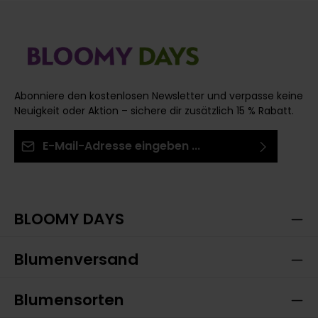
Abonniere den kostenlosen Newsletter und verpasse keine
Neuigkeit oder Aktion – sichere dir zusätzlich 15 % Rabatt.
E-Mail-Adresse*
Ich habe die
Datenschutzbestimmungen
zur
Die mit einem Stern (*) markierten Felder sind
Kenntnis genommen und die
AGB
gelesen und bin
Pflichtfelder.
mit ihnen einverstanden.
BLOOMY DAYS
Blumenversand
Blumensorten