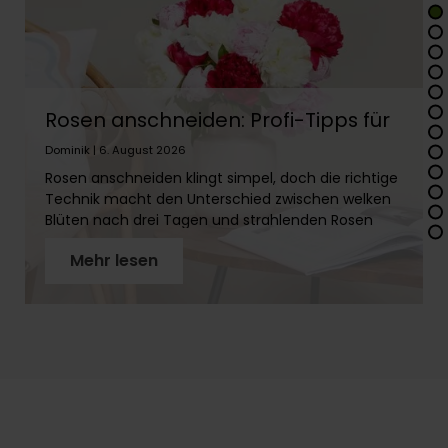
Rosen anschneiden: Profi-Tipps für
lange Frische
Dominik | 6. August 2026
Rosen anschneiden klingt simpel, doch die richtige
Technik macht den Unterschied zwischen welken
Blüten nach drei Tagen und strahlenden Rosen
über zwei Wochen. In diesem Artikel erfährst Du
Mehr lesen
Schritt für Schritt, wie Du Rosenstiele richtig
vorbereitest, warum der schräge Schnitt so wichtig
ist und welches Werkzeug Du brauchst. Mit
unseren Profi-Tipps holst Du das Maximum aus
Deinen Rosen!