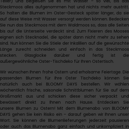
Teller) und begießen Sie es mit Wasser – so viel, bis das
Steckmoos alles aufgenommen hat und nichts mehr austritt.
So halten die Blumen im Oster-Gesteck später länger, da sie
auf diese Weise mit Wasser versorgt werden können. Bedecken
Sie nun das Steckmoos mit dem Waldmoos so, dass alle Seiten
bis auf die Unterseite verdeckt sind. Zum Fixieren des Mooses
eignen sich Stecknadel, die später dann nicht mehr zu sehen
sind. Nun können Sie die Stiele der Inkalilien auf die gewünschte
Länge zurecht schneiden und einfach in das Steckmoos
stecken. Glasglocke darüber und fertig ist die
außergewöhnliche Oster-Tischdeko für Ihren Ostertisch.
Wir wünschen Ihnen frohe Ostern und erholsame Feiertage. Die
passenden Blumen für Ihre Oster Tischdeko können Sie
natürlich auch bei BLOOMY DAYS bestellen. Wir wählen
wöchentlich frische, saisonale Schnittblumen für Sie auf dem
Großmarkt aus und schicken diese sicher verpackt und
bewässert direkt zu Ihnen nach Hause. Entdecken Sie
unsere
Blumen zu Ostern
! Mit dem Blumenabo von BLOOMY
DAYS gehen Sie kein Risiko ein – darauf geben wir Ihnen unser
Wort. Sie können die Blumenlieferungen jederzeit pausieren
oder auch das Blumenabo ganz einfach und unkompliziert in