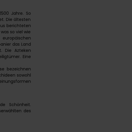
2500 Jahre. So
t. Die ältesten
us berichteten
was so viel wie
 europäischen
panier das Land
t. Die Azteken
iligtümer. Eine
sse bezeichnen
rchideen sowohl
cheinungsformen
nde Schönheit.
serwählten des