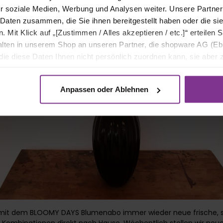
r soziale Medien, Werbung und Analysen weiter. Unsere Partner
 Daten zusammen, die Sie ihnen bereitgestellt haben oder die s
Mit Klick auf „[Zustimmen / Alles akzeptieren / etc.]“ erteilen Si
halten in unserem Shop an unseren Partner, die shopware AG (Eb
ie diese Daten Ihnen nicht persönlich zuordnen kann, sie aber
tverhaltensanalysen) verarbeiten darf.
Anpassen oder Ablehnen
h mit dem BLOOMY DAYS Blumenabo immer wieder neue frische, s