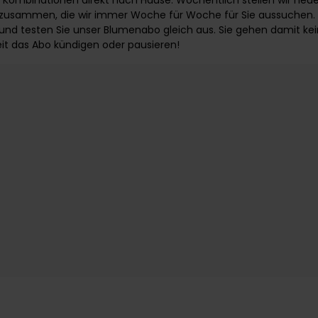
Kombinationen direkt nach Hause. Wöchentlich stellen wir neu
 zusammen, die wir immer Woche für Woche für Sie aussuchen.
 und testen Sie unser Blumenabo gleich aus. Sie gehen damit kein 
it das Abo kündigen oder pausieren!