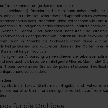
auf allen Kontinenten (außer der Antarktis)
t. Orchidaceae) faszinieren die Menschen schon mehr als 
 Beispiel als Heilmittel, Dekoration und Aphrodisiakum verwende
en stammen aus dem Kaiserreich China. Philosophen wie Konfuzi
örenden Duft und gaben ihr das chinesische Schriftzeichen»lán«, 
, Reinheit, Eleganz und Schönheit bedeutet. Die ältesten
n stammen aus der griechischen Spätklassik. Noch bevor die S
rden auch in Amerika die Orchideen schon lange kultivier
als heilige Blumen und kultivierten diese in den Gärten ihrer He
lume mit langer Tradition.
r Fähigkeit zur Anpassung an verschiedenste Lebensverhältni
Orchidee auch als besonders intelligente Pflanze. Man findet O
en Tropen sowie an der Grenze der polaren Eiskappen. Ihre Ers
s entsprechend verschieden.
chideen
symbolisiert Luxus, Sinnlichkeit, Hingabe und vollkomme
sie die perfekte Blume, um eine geheime Liebe zur/ zum Au
ären.
ipps für die Orchidee