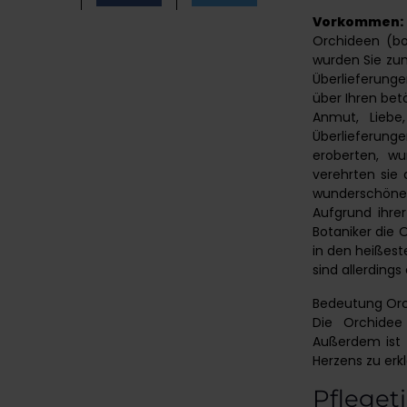
Vorkommen:
Orchideen (bo
wurden Sie zum
Überlieferung
über Ihren bet
Anmut, Liebe
Überlieferunge
eroberten, wu
verehrten sie 
wunderschöne B
Aufgrund ihre
Botaniker die 
in den heißest
sind allerding
Bedeutung Or
Die Orchidee 
Außerdem ist 
Herzens zu erkl
Pfleget