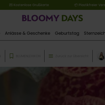
 ‎ ‎ ‎ ‎ ‎ ‎ 💌 Kostenlose Grußkarte ‎ ‎ ‎ ‎ ‎ ‎ ‎ ‎ ‎ ‎ ‎ ‎ ‎ ‎ ‎ ‎ ‎ ‎ ‎ ‎ ‎ ‎ ‎ ‎ ‎ ‎ 📦 Plastikfreier Versand
e
Anlässe & Geschenke
Geburtstag
Sternzeic
4
BLUMENLEXIKON
Zurück zur Übersicht