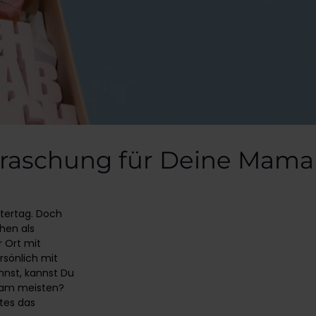
rraschung für Deine Mama
tertag. Doch
ehen als
r Ort mit
sönlich mit
nnst, kannst Du
 am meisten?
htes das