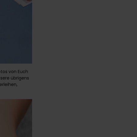
otos von Euch
sere übrigens
rleihen,