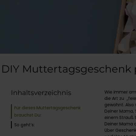
DIY Muttertagsgeschenk 
Inhaltsverzeichnis
Wie immer am z
die Art zu „fei
gewohnt. Also w
Für dieses Muttertagsgeschenk
Deiner Mama, 
brauchst Du:
einem Strauß B
Deiner Mama d
So geht’s:
Über Geschenke