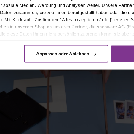
r soziale Medien, Werbung und Analysen weiter. Unsere Partner
 Daten zusammen, die Sie ihnen bereitgestellt haben oder die s
Mit Klick auf „[Zustimmen / Alles akzeptieren / etc.]“ erteilen Si
halten in unserem Shop an unseren Partner, die shopware AG (Eb
ie diese Daten Ihnen nicht persönlich zuordnen kann, sie aber
tverhaltensanalysen) verarbeiten darf.
Anpassen oder Ablehnen