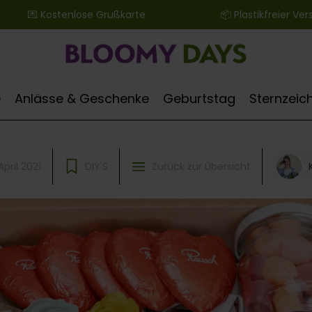
 ‎ ‎ ‎ ‎ ‎ ‎ 💌 Kostenlose Grußkarte ‎ ‎ ‎ ‎ ‎ ‎ ‎ ‎ ‎ ‎ ‎ ‎ ‎ ‎ ‎ ‎ ‎ ‎ ‎ ‎ ‎ ‎ ‎ ‎ ‎ ‎ 📦 Plastikfreier Versand
e
Anlässe & Geschenke
Geburtstag
Sternzeic
April 2021
DIY'S
Zurück zur Übersicht