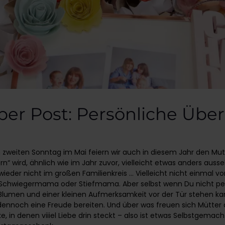
per Post: Persönliche Übe
weiten Sonntag im Mai feiern wir auch in diesem Jahr den Mut
ern“ wird, ähnlich wie im Jahr zuvor, vielleicht etwas anders auss
ieder nicht im großen Familienkreis … Vielleicht nicht einmal vo
Schwiegermama oder Stiefmama. Aber selbst wenn Du nicht per
lumen und einer kleinen Aufmerksamkeit vor der Tür stehen ka
ennoch eine Freude bereiten. Und über was freuen sich Mütter
, in denen viiiel Liebe drin steckt – also ist etwas Selbstgemac