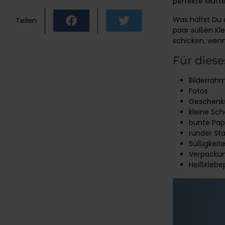
perfekte Mutt
Was hältst Du 
Teilen
paar süßen Kle
schicken, wenn
Für dies
Bilderrah
Fotos
Geschenks
kleine Sch
bunte Pa
runder St
Süßigkeite
Verpackun
Heißklebep