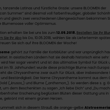
n, tanzende Latinas und fürstliche Grazie: unsere BLOOMEN der
n Summer“ sind diesmal voll farbenfreudiger, globaler Schönhe
 und gleich zwei verschiedenen Liliengewächsen bekommen Si
e Blumenoase voller Optimismus.
ion erhalten Sie bei uns bis zum
12.05.2018.
Bestellen Sie Ihr B
n Sie Ihr Abo
bis Do, 10.05.2018, wählen Sie als Liefertermin spät
 freuen Sie sich auf Ihre BLOOMEN der Woche!
theme
gehört zur Familie der Korbblüter und war ursprünglich ha
itet. In asiatischen Ländern hat sie deshalb historisch eine sehr
 wird hier sogar verehrt und ist das ultimative Symbol für Glück 
st im 19. Jahrhundert wurde diese prächtige Blume nach Europa 
eht die Chrysantheme zwar auch für Glück, aber insbesondere 
t und Beständigkeit. Der Name Chrysantheme kommt aus dem G
old („
krusos
„) und Blume („
anthemon
„). So werden diese s. g.
t, um dem Beschenkten zu sagen „Ich liebe Dich“ und „Du mach
farbenfroher Erscheinung beglücken Blüten dieser Gattung uns in 
be, gekrönt mit einem grünen Herzen.
tummelt sich in diesem Strauß die orange-gelbe
Alstroemeri