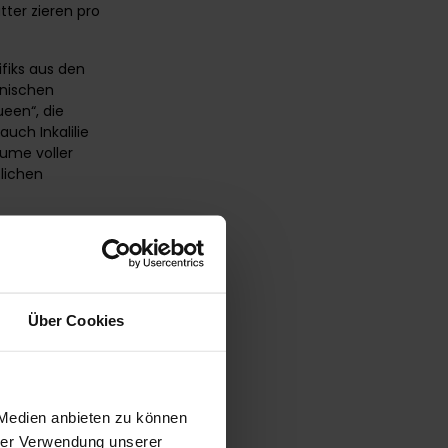
tter zieren pro
ifiks aus den
anischen
een“, die
uch Inkalilie
ume voller
tlichen
ne Blume mit
China und
uns für
meinen
ogar bis zu 16
Über Cookies
hhaltemittel ins
 unbedingt fern
e Gattung kaum
det.
 Medien anbieten zu können
 Der
hrer Verwendung unserer