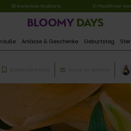
 ‎ ‎ ‎ ‎ ‎ ‎ 💌 Kostenlose Grußkarte ‎ ‎ ‎ ‎ ‎ ‎ ‎ ‎ ‎ ‎ ‎ ‎ ‎ ‎ ‎ ‎ ‎ ‎ ‎ ‎ ‎ ‎ ‎ ‎ ‎ ‎ 📦 Plastikfreier Versand
Sträuße
Anlässe & Geschenke
Geburtstag
Ste
BLUMEN DER WOCHE
Zurück zur Übersicht