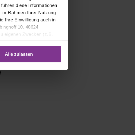
ien. Wie auch
 führen diese Informationen
ische Glorie
ie im Rahmen Ihrer Nutzung
, Stil und
e Ihre Einwilligung auch in
binghoff 10, 48624
 zu eigenen Zwecken (z.B.
Alle zulassen
e einzelnen
!