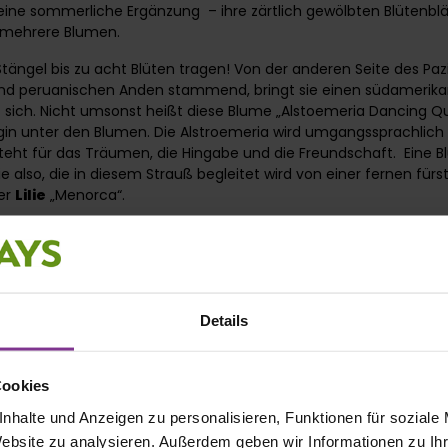
e eine sommerliche Ergänzung – ihre zärtlich gewölbten Blütenblä
h mehrere Blumen.
Stängel bis zu acht Blüten tragen! Von der anderen Seite des Paz
und peruanischen Anden stammend, bringt sie einen südamerik
it sich. Nicht umsonst heißt diese Blume „Alstoemeria Dancing Qu
in unter den Blumen. Die Alstroemeria wird umgangssprachlich a
eht für das Träumen, die Hingabe und die Freundschaft. Eine Bl
ie also, die in diesem Strauß begleitet wird von einer fernen fürs
er
Lilie
„Menorca“.
örmigen Blüten in prächtigem Gelb, ist die „Liliium Menorca“ ei
l Stolz und Aussagekraft. Diese Gattung findet ihren Ursprung in 
istige Reinheit und Fruchtbarkeit. Als Schnittblume steht sie bei 
ringt auch Romantik zum Ausdruck: so sagen Lilien „Du bist in 
h hoffe, dass du…“. Bei einer richtigen Pflege blühen die Lilien s
Details
afür ist, die Stiele schräg abzuschneiden und nicht zu viel Frisc
n. Da Lilien sehr empfindlich gegen Ethylen sind, sollte die Vase
schale abgestellt werden. Sehr außergewöhnlich ist, dass dies
Cookies
wird unser Arrangement diese Woche mit einem Zimtblatt vollen
nhalte und Anzeigen zu personalisieren, Funktionen für soziale
r Pflanze verrät schon den süßlich-zimtigen Duft seiner Blätter.
Website zu analysieren. Außerdem geben wir Informationen zu I