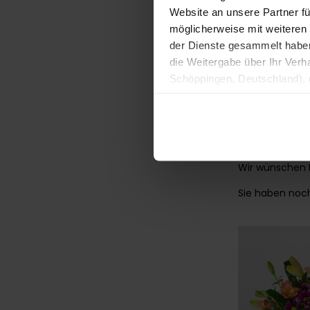
Zimtbaum
geh
Website an unsere Partner fü
das Lorbeerblat
möglicherweise mit weiteren
mit sich und m
der Dienste gesammelt haben. 
globalem Tem
die Weitergabe über Ihr Ver
Schöppingen, Deutschland), d
Produktverbesserungen, Mark
Unsere Vase
Für dieses Bou
Blüten gut zu
Wir wünschen 
Sie haben noch