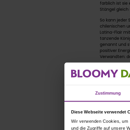
farblich ist si
Stängel gleic
So kann jeder 
chilenischen 
Latina-Flair m
tanzende König
genannt und st
positiver Energ
Verwandten: d
Mit trompetenf
Charakter, vie
symbolisiert ge
Hoffnung und b
Gedanken und ic
Zustimmung
Tage! Wichtig d
Wasser zu gebe
von einer Obst
Diese Webseite verwendet 
duftet. Dafür 
Wir verwenden Cookies, um I
Der Name diese
und die Zugriffe auf unsere 