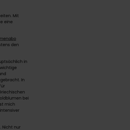
iten. Mit
e eine
lumenabo
estens den
uptsächlich in
 wichtige
und
gebracht. In
für
riechischen
 Goldblumen bei
st mich
intensiver
a
. Nicht nur