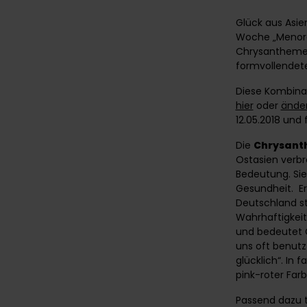
Glück aus Asie
Woche „Menorca
Chrysanthemen
formvollendet
Diese Kombinat
hier
oder
änder
12.05.2018 und
Die
Chrysan
Ostasien verbre
Bedeutung. Sie
Gesundheit. Er
Deutschland st
Wahrhaftigkei
und bedeutet G
uns oft benutz
glücklich“. In 
pink-roter Far
Passend dazu 