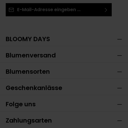
E-Mail-Adresse*
Ich habe die
Datenschutzbestimmungen
zur
Die mit einem Stern (*) markierten Felder sind
Kenntnis genommen und die
AGB
gelesen und bin
Pflichtfelder.
mit ihnen einverstanden.
BLOOMY DAYS
Blumenversand
Blumensorten
Geschenkanlässe
Folge uns
Zahlungsarten