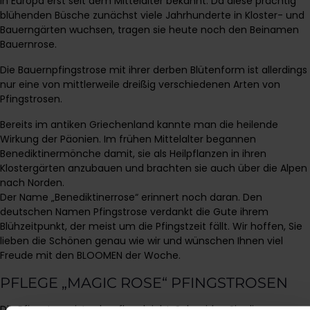
in Europa erst seit dem Mittelalter bekannt. Da diese prächtig
blühenden Büsche zunächst viele Jahrhunderte in Kloster- und
Bauerngärten wuchsen, tragen sie heute noch den Beinamen
Bauernrose.
Die Bauernpfingstrose mit ihrer derben Blütenform ist allerdings
nur eine von mittlerweile dreißig verschiedenen Arten von
Pfingstrosen.
Bereits im antiken Griechenland kannte man die heilende
Wirkung der Päonien. Im frühen Mittelalter begannen
Benediktinermönche damit, sie als Heilpflanzen in ihren
Klostergärten anzubauen und brachten sie auch über die Alpen
nach Norden.
Der Name „Benediktinerrose“ erinnert noch daran. Den
deutschen Namen Pfingstrose verdankt die Gute ihrem
Blühzeitpunkt, der meist um die Pfingstzeit fällt. Wir hoffen, Sie
lieben die Schönen genau wie wir und wünschen Ihnen viel
Freude mit den BLOOMEN der Woche.
PFLEGE „MAGIC ROSE“ PFINGSTROSEN
Die Pfingstrose ist sehr pflegeleicht. Schneiden Sie die