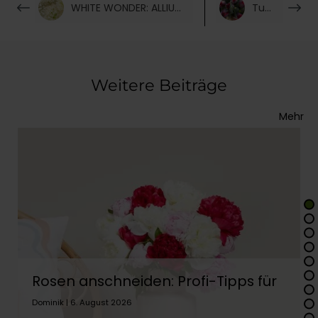
WHITE WONDER: ALLIUM & SCHLEIERKRAUT
Tulpen
Weitere Beiträge
Mehr
Rosen anschneiden: Profi-Tipps für
lange Frische
Dominik | 6. August 2026