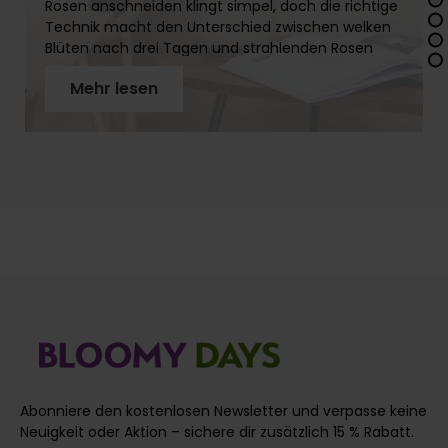
Rosen anschneiden klingt simpel, doch die richtige
Technik macht den Unterschied zwischen welken
Blüten nach drei Tagen und strahlenden Rosen
über zwei Wochen. In diesem Artikel erfährst Du
Mehr lesen
Schritt für Schritt, wie Du Rosenstiele richtig
vorbereitest, warum der schräge Schnitt so wichtig
ist und welches Werkzeug Du brauchst. Mit
unseren Profi-Tipps holst Du das Maximum aus
Deinen Rosen!
Abonniere den kostenlosen Newsletter und verpasse keine
Neuigkeit oder Aktion – sichere dir zusätzlich 15 % Rabatt.