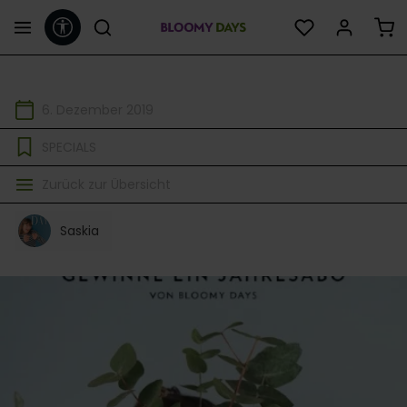
Werkzeugleiste anzeigen
alt springen
6. Dezember 2019
SPECIALS
Zurück zur Übersicht
Saskia