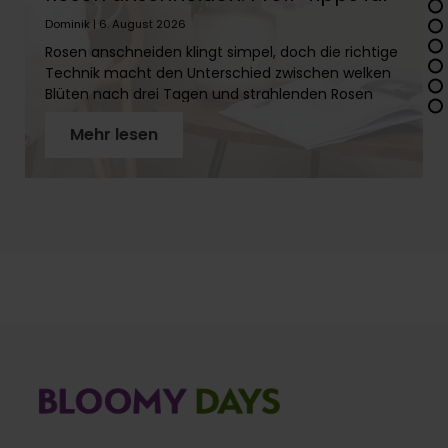
lange Frische
Dominik | 6. August 2026
Rosen anschneiden klingt simpel, doch die richtige
Technik macht den Unterschied zwischen welken
Blüten nach drei Tagen und strahlenden Rosen
über zwei Wochen. In diesem Artikel erfährst Du
Mehr lesen
Schritt für Schritt, wie Du Rosenstiele richtig
vorbereitest, warum der schräge Schnitt so wichtig
ist und welches Werkzeug Du brauchst. Mit
unseren Profi-Tipps holst Du das Maximum aus
Deinen Rosen!