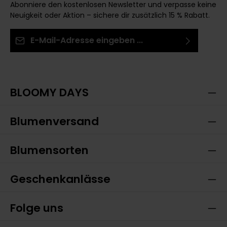
Abonniere den kostenlosen Newsletter und verpasse keine
Neuigkeit oder Aktion – sichere dir zusätzlich 15 % Rabatt.
E-Mail-Adresse*
Ich habe die
Datenschutzbestimmungen
zur
Die mit einem Stern (*) markierten Felder sind
Kenntnis genommen und die
AGB
gelesen und bin
Pflichtfelder.
mit ihnen einverstanden.
BLOOMY DAYS
Blumenversand
Blumensorten
Geschenkanlässe
Folge uns