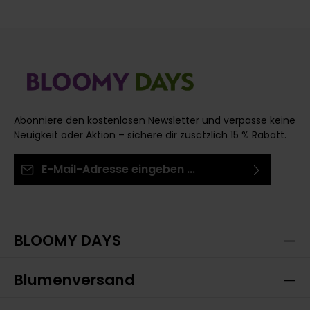
Abonniere den kostenlosen Newsletter und verpasse keine
Neuigkeit oder Aktion – sichere dir zusätzlich 15 % Rabatt.
E-Mail-Adresse*
Ich habe die
Datenschutzbestimmungen
zur
Die mit einem Stern (*) markierten Felder sind
Kenntnis genommen und die
AGB
gelesen und bin
Pflichtfelder.
mit ihnen einverstanden.
BLOOMY DAYS
Blumenversand