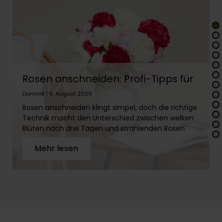
Rosen anschneiden: Profi-Tipps für
lange Frische
Dominik | 6. August 2026
Rosen anschneiden klingt simpel, doch die richtige
Technik macht den Unterschied zwischen welken
Blüten nach drei Tagen und strahlenden Rosen
über zwei Wochen. In diesem Artikel erfährst Du
Mehr lesen
Schritt für Schritt, wie Du Rosenstiele richtig
vorbereitest, warum der schräge Schnitt so wichtig
ist und welches Werkzeug Du brauchst. Mit
unseren Profi-Tipps holst Du das Maximum aus
Deinen Rosen!