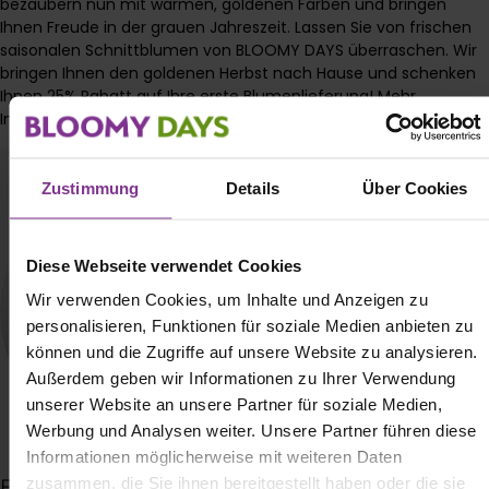
bezaubern nun mit warmen, goldenen Farben und bringen
Ihnen Freude in der grauen Jahreszeit. Lassen Sie von frischen
saisonalen Schnittblumen von BLOOMY DAYS überraschen. Wir
bringen Ihnen den goldenen Herbst nach Hause und schenken
Ihnen 25% Rabatt auf Ihre erste Blumenlieferung! Mehr
Informationen zu Herbstblumen finden Sie
hier
.
Zustimmung
Details
Über Cookies
Diese Webseite verwendet Cookies
Wir verwenden Cookies, um Inhalte und Anzeigen zu
personalisieren, Funktionen für soziale Medien anbieten zu
können und die Zugriffe auf unsere Website zu analysieren.
Außerdem geben wir Informationen zu Ihrer Verwendung
unserer Website an unsere Partner für soziale Medien,
Werbung und Analysen weiter. Unsere Partner führen diese
Informationen möglicherweise mit weiteren Daten
zusammen, die Sie ihnen bereitgestellt haben oder die sie
Fabienne Lüdtke