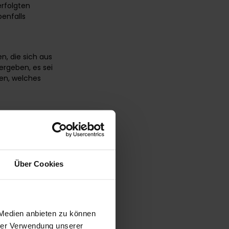
erfolgten
enfalls
n, die sich aus
ergeben, es sei
ren, welches
rankündigung
ne hohe
Über Cookies
rhebung,
 und Löschung)
den
bezogene
ließlich zum
 Medien anbieten zu können
führliche
hrer Verwendung unserer