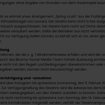
ngungen ohne Angabe von Gründen von dem Gewinnspiel auszu
bt es einmal unser Arrangement „Spring crush“ aus der Frühlings
 Stimulationsgel von
Loovara
. Der Gewinn kann nicht in bar aus
mtausch ausgeschlossen. Der Gewinn kann nicht auf Dritte übe
 weiter veräußert werden. Sollte der Betreiber aus nicht vertret
ht zur Verfügung stellen können, so behält sich er vor, einen gl
n.
tlung
lnahmen, die die o. g. Teilnahmehinweise erfüllen und wird der o
durch das Bloomy-Social-Media-Team mittels Auslosung ermitte
ie nicht mit den Regeln und Bedingungen übereinstimmen ode
geben werden, können nicht berücksichtigt werden.
hrichtigung und -annahme
ird über Instagram bis spätestens Donnerstag, den 11. Februar 2
t. Zur Verfügungstellung des Gewinns wird die Adresse bei dem/
 intern weitergegeben, um den Gewinn zustellen zu können. Sollt
nicht rechtzeitig bis spätestens zum Sonntag, den 14. Februa
keine Kontaktdaten mitgeteilt werden, verfällt der Gewinnanspru