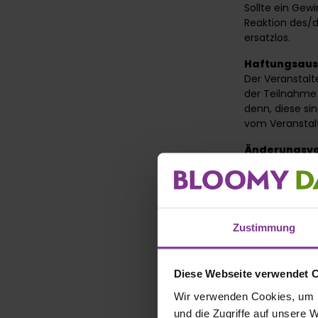
Sollte ein Gew
Reaktion des/d
ersatzlos.
Haftungsaus
Der Veranstalt
der Teilnahme 
denn, diese si
vom Veranstalte
Änderungsvo
Der Veranstalt
und ohne Anga
DATENSCHUT
Der korrekte 
Zustimmung
Priorität. Dah
Verarbeitung (
und Nutzung v
Diese Webseite verwendet 
datenschutzre
Daten von Teil
Wir verwenden Cookies, um I
Zwecke der Dur
und die Zugriffe auf unsere 