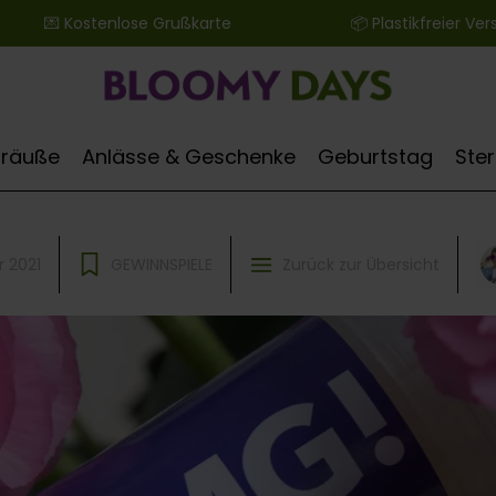
 ‎ ‎ ‎ ‎ ‎ ‎ 💌 Kostenlose Grußkarte ‎ ‎ ‎ ‎ ‎ ‎ ‎ ‎ ‎ ‎ ‎ ‎ ‎ ‎ ‎ ‎ ‎ ‎ ‎ ‎ ‎ ‎ ‎ ‎ ‎ ‎ 📦 Plastikfreier Versand
Sträuße
Anlässe & Geschenke
Geburtstag
Ste
r 2021
GEWINNSPIELE
Zurück zur Übersicht