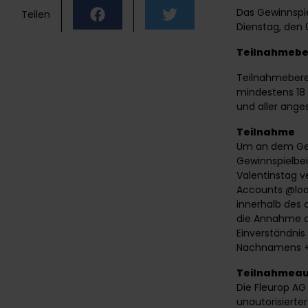
Das Gewinnspie
Teilen
Dienstag, den 
Teilnahmebe
Teilnahmeberec
mindestens 18 
und aller ang
Teilnahme
Um an dem Gew
Gewinnspielbei
Valentinstag 
Accounts
@loo
innerhalb des 
die Annahme d
Einverständni
Nachnamens + St
Teilnahmeau
Die Fleurop AG
unautorisiert