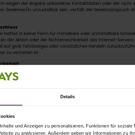
inn wegen der Angabe unkorrekter Kontaktdaten oder der nicht 
er Gewinner/in unzustellbar sein, verfällt der Gewinnanspruch eb
schluss
er haftet in keiner Form für mittelbare oder unmittelbare Schäde
an der Aktion oder der Nichterreichbarkeit des Internet-Servers 
nd auf grob fahrlässiges oder vorsätzliches Handeln zurückzufüh
r zu vertreten ist.
rbehalt
er behält sich vor, das Gewinnspiel zu jedem Zeitpunkt ohne Vo
be von Gründen zu ändern, anzupassen oder zu beenden.
Z
Umgang mit personenbezogenen Daten hat für die Fleurop AG ei
Details
er messen wir dem Datenschutz eine große Bedeutung bei. Die E
umfasst die Speicherung, Veränderung, Übermittlung, Sperrung
on Daten geschieht ausschließlich unter Beachtung der gelten
Cookies
chtlichen Vorschriften. Soweit im Rahmen der Aktion personen
nehmern erfasst werden, werden diese vom Veranstalter aussch
nhalte und Anzeigen zu personalisieren, Funktionen für soziale
chführung der Aktion erhoben, verarbeitet und genutzt. Die aus
Website zu analysieren. Außerdem geben wir Informationen zu I