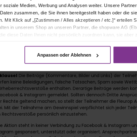
lärung der Fleurop AG, über die der Gewinn bezogen wird, ist on
r soziale Medien, Werbung und Analysen weiter. Unsere Partner
.fleurop.de/datenschutz
.
 Daten zusammen, die Sie ihnen bereitgestellt haben oder die s
Mit Klick auf „[Zustimmen / Alles akzeptieren / etc.]“ erteilen Si
des Rechtsweges
Der Rechtsweg ist ausgeschlossen.
halten in unserem Shop an unseren Partner, die shopware AG (Eb
lten einzelne Bestimmungen dieser Teilnahmebedingungen unw
ie diese Daten Ihnen nicht persönlich zuordnen kann, sie aber
so wird dadurch die Rechtswirksamkeit der übrigen Teilnahmeb
tverhaltensanalysen) verarbeiten darf.
 An ihre Stelle tritt eine angemessene Regelung, die dem Zweck 
estimmungen am ehesten entspricht.
Anpassen oder Ablehnen
am
sklausel
Die Beiträge (Kommentare, Bilder und Links) der Teiln
rfen keine Beleidigungen, falsche Tatsachen, Spam sowie Wett
Urheberrechtsverstöße enthalten. Derartige Beiträge werden k
Facebook & Instagram gemeldet. Sollten dennoch Dritte Anspr
er Rechte geltend machen, so stellt der Teilnehmer die Fleurop A
i. Mit der Teilnahme am Gewinnspiel verpflichtet sich jeder Tei
 Rechtsverstöße persönlich einzustehen.
e Aktion steht in keiner Verbindung zu Facebook & Instagram und
agram gesponsert, unterstützt oder organisiert. Ansprechpartn