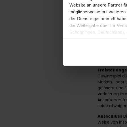
Datenschutzerk
Website an unsere Partner fü
einsehbar:
www
möglicherweise mit weiteren
der Dienste gesammelt haben. 
Ausschluss 
die Weitergabe über Ihr Ver
Sonstiges
Sol
Schöppingen, Deutschland), d
oder werden, 
Produktverbesserungen, Mark
nicht berührt.
unwirksamen B
Instagr
Freistellung
Gewinnspiel dü
Marken- oder 
gelöscht und 
Verletzung ihr
Ansprüchen fre
seine etwaigen
Ausschluss
Di
Weise von Inst