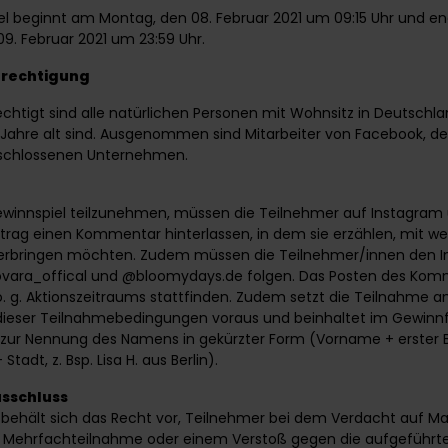
l beginnt am Montag, den 08. Februar 2021 um 09:15 Uhr und e
09. Februar 2021 um 23:59 Uhr.
rechtigung
htigt sind alle natürlichen Personen mit Wohnsitz in Deutschlan
Jahre alt sind. Ausgenommen sind Mitarbeiter von Facebook, de
eschlossenen Unternehmen.
innspiel teilzunehmen, müssen die Teilnehmer auf Instagram
trag einen Kommentar hinterlassen, in dem sie erzählen, mit w
verbringen möchten. Zudem müssen die Teilnehmer/innen den 
vara_offical
und
@bloomydays.de
folgen. Das Posten des Ko
o. g. Aktionszeitraums stattfinden. Zudem setzt die Teilnahme 
ieser Teilnahmebedingungen voraus und beinhaltet im Gewinnf
s zur Nennung des Namens in gekürzter Form (Vorname + erster
adt, z. Bsp. Lisa H. aus Berlin).
sschluss
 behält sich das Recht vor, Teilnehmer bei dem Verdacht auf Ma
er Mehrfachteilnahme oder einem Verstoß gegen die aufgeführt