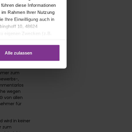
line
 führen diese Informationen
ie im Rahmen Ihrer Nutzung
e Ihre Einwilligung auch in
binghoff 10, 48624
irksam sein
 zu eigenen Zwecken (z.B.
edingungen
der
Alle zulassen
ehmer zum
bewerbs-,
ommentarlos
üche wegen
G von allen
lnehmer für
 wird in keiner
er zum