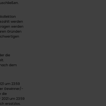
schließen.
kollektion
gezahlt werden
rtragen werden
baren Gründen
eichwertigen
der die
lt.
r nach dem
021 um 23:59
der Gewinner/-
e die
r 2021 um 23:59
ch ersatzlos.