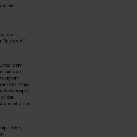
ndet am
d, die
r Fleurop AG
 unter dem
em sie den
Instagram
mmentars muss
am Gewinnspiel
all das
 Buchstabe des
nipulation,
en