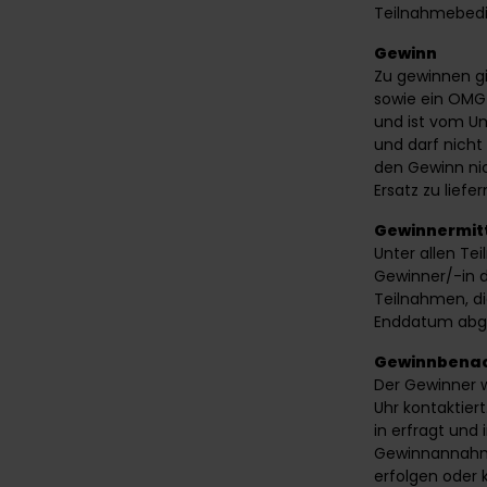
Teilnahmebedi
Gewinn
Zu gewinnen gi
sowie ein OMG
und ist vom U
und darf nicht
den Gewinn nic
Ersatz zu liefer
Gewinnermit
Unter allen Tei
Gewinner/-in 
Teilnahmen, d
Enddatum abge
Gewinnbenac
Der Gewinner w
Uhr kontaktier
in erfragt und
Gewinnannahme 
erfolgen oder 