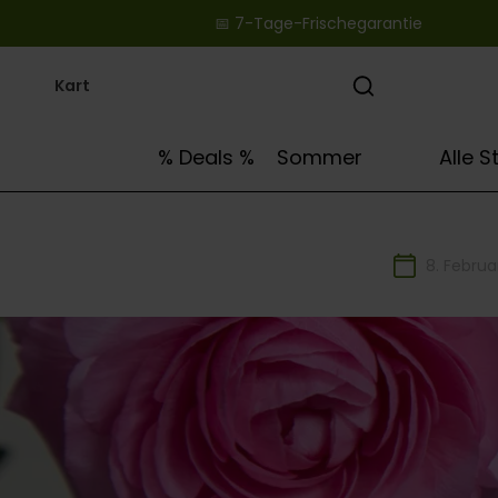
📅 7-Tage-Frischegarantie ‎ ‎ ‎ ‎ ‎ ‎ ‎ ‎ ‎ ‎ ‎ ‎ ‎ ‎ ‎ ‎ ‎ ‎ ‎ ‎
springen
Zur Hauptnavigation springen
🌻
% Deals %
Sommer
Alle 
8. Februa