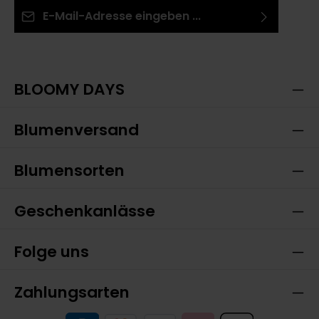
E-Mail-Adresse*
Ich habe die
Datenschutzbestimmungen
zur
Die mit einem Stern (*) markierten Felder sind
Kenntnis genommen und die
AGB
gelesen und bin
Pflichtfelder.
mit ihnen einverstanden.
BLOOMY DAYS
Blumenversand
Blumensorten
Geschenkanlässe
Folge uns
Zahlungsarten