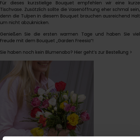
Für dieses kurzstielige Bouquet empfehlen wir eine kurze
Tischvase. Zusätzlich sollte die Vasenöffnung eher schmal sein,
denn die Tulpen in diesem Bouquet brauchen ausreichend Halt
um nicht abzuknicken.
Genießen Sie die ersten warmen Tage und haben Sie viel
Freude mit dem Bouquet „Garden Freesia“!
Sie haben noch kein Blumenabo? Hier geht’s zur Bestellung >