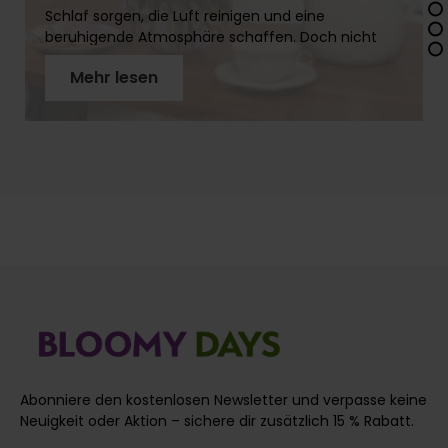
Schlaf sorgen, die Luft reinigen und eine
beruhigende Atmosphäre schaffen. Doch nicht
jede Blume gehört ins Schlafzimmer! In diesem
Mehr lesen
Artikel erfährst Du, welche Pflanzen sich eignen,
welche Du meiden solltest und wie Du mit
Schnittblumen ein gemütliches Ambiente
schaffst, ohne Deinen Schlaf zu stören.
Abonniere den kostenlosen Newsletter und verpasse keine
Neuigkeit oder Aktion – sichere dir zusätzlich 15 % Rabatt.