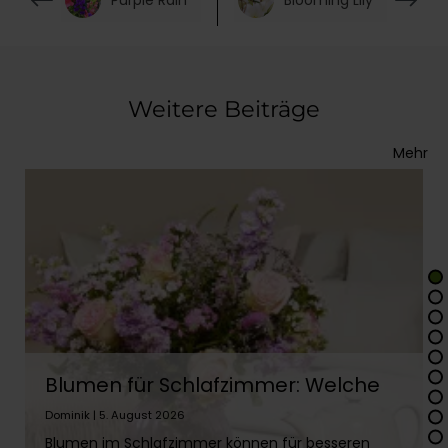
Weitere Beiträge
Mehr
Blumen für Schlafzimmer: Welche
eignen sich & welche nicht?
Dominik | 5. August 2026
Blumen im Schlafzimmer können für besseren