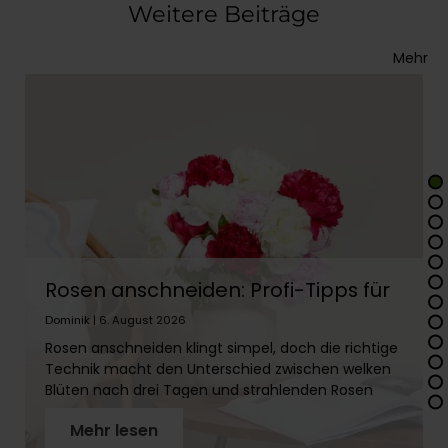
Weitere Beiträge
Mehr
Rosen anschneiden: Profi-Tipps für
lange Frische
Dominik | 6. August 2026
Rosen anschneiden klingt simpel, doch die richtige
Technik macht den Unterschied zwischen welken
Blüten nach drei Tagen und strahlenden Rosen
über zwei Wochen. In diesem Artikel erfährst Du
Mehr lesen
Schritt für Schritt, wie Du Rosenstiele richtig