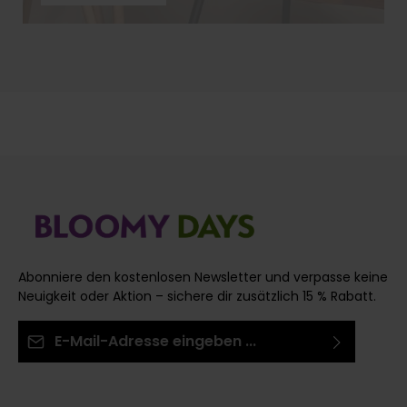
vorbereitest, warum der schräge Schnitt so wichtig
ist und welches Werkzeug Du brauchst. Mit
unseren Profi-Tipps holst Du das Maximum aus
Deinen Rosen!
Abonniere den kostenlosen Newsletter und verpasse keine
Neuigkeit oder Aktion – sichere dir zusätzlich 15 % Rabatt.
E-Mail-Adresse*
Ich habe die
Datenschutzbestimmungen
zur
Die mit einem Stern (*) markierten Felder sind
Kenntnis genommen und die
AGB
gelesen und bin