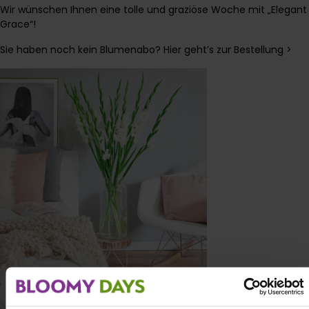
Wir wünschen Ihnen eine tolle und graziöse Woche mit „Elegant
Grace“!
Sie haben noch kein Blumenabo? Hier geht’s zur Bestellung >