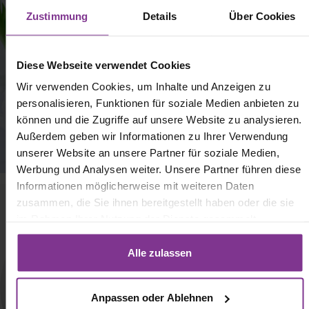
Zustimmung
Details
Über Cookies
Diese Webseite verwendet Cookies
Wir verwenden Cookies, um Inhalte und Anzeigen zu
personalisieren, Funktionen für soziale Medien anbieten zu
können und die Zugriffe auf unsere Website zu analysieren.
Außerdem geben wir Informationen zu Ihrer Verwendung
unserer Website an unsere Partner für soziale Medien,
Werbung und Analysen weiter. Unsere Partner führen diese
Informationen möglicherweise mit weiteren Daten
zusammen, die Sie ihnen bereitgestellt haben oder die sie
im Rahmen Ihrer Nutzung der Dienste gesammelt
haben. Mit Klick auf „[Zustimmen / Alles akzeptieren / etc.]“
erteilen Sie Ihre Einwilligung auch in die Weitergabe über
Alle zulassen
Ihr Verhalten in unserem Shop an unseren Partner, die
shopware AG (Ebbinghoff 10, 48624 Schöppingen,
Anpassen oder Ablehnen
Deutschland), die diese Daten Ihnen nicht persönlich