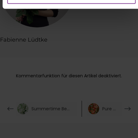
zuordnen kann, sie aber zu eigenen Zwecken (z.B.
Produktverbesserungen, Marktverhaltensanalysen)
verarbeiten darf.
Fabienne Lüdtke
Kommentarfunktion für diesen Artikel deaktiviert.
Summertime Beauty
Pure Joy