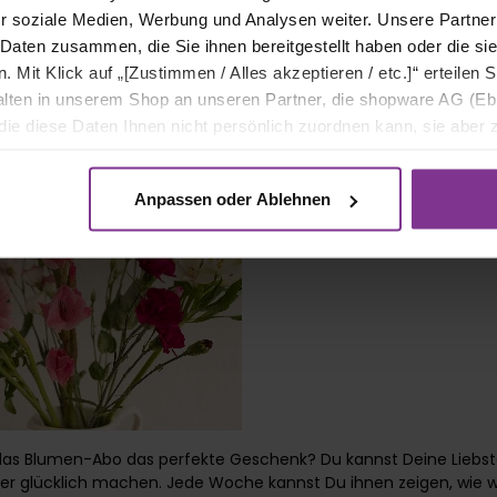
r soziale Medien, Werbung und Analysen weiter. Unsere Partner
 Daten zusammen, die Sie ihnen bereitgestellt haben oder die s
Mit Klick auf „[Zustimmen / Alles akzeptieren / etc.]“ erteilen Si
halten in unserem Shop an unseren Partner, die shopware AG (Eb
ie diese Daten Ihnen nicht persönlich zuordnen kann, sie aber
tverhaltensanalysen) verarbeiten darf.
Anpassen oder Ablehnen
 das Blumen-Abo das perfekte Geschenk? Du kannst Deine Liebs
r glücklich machen. Jede Woche kannst Du ihnen zeigen, wie wic