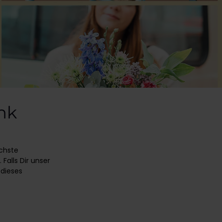
nk
ächste
alls Dir unser
 dieses