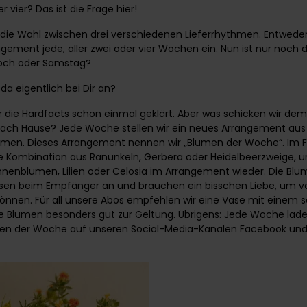
er vier? Das ist die Frage hier!
 die Wahl zwischen drei verschiedenen Lieferrhythmen. Entweder 
gement jede, aller zwei oder vier Wochen ein. Nun ist nur noch d
och oder Samstag?
a eigentlich bei Dir an?
r die Hardfacts schon einmal geklärt. Aber was schicken wir de
nach Hause? Jede Woche stellen wir ein neues Arrangement aus
en. Dieses Arrangement nennen wir „Blumen der Woche“. Im Frü
te Kombination aus Ranunkeln, Gerbera oder Heidelbeerzweige,
onnenblumen, Lilien oder Celosia im Arrangement wieder. Die 
sen beim Empfänger an und brauchen ein bisschen Liebe, um vo
önnen. Für all unsere Abos empfehlen wir eine Vase mit einem 
Blumen besonders gut zur Geltung. Übrigens: Jede Woche laden
men der Woche auf unseren Social-Media-Kanälen
Facebook
un