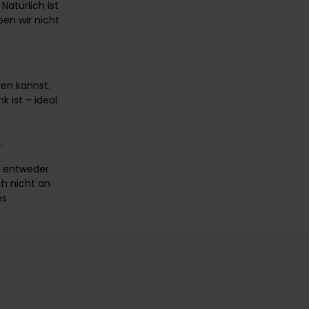
atürlich ist
en wir nicht
en kannst.
 ist – ideal
.
 entweder
ch nicht an
es