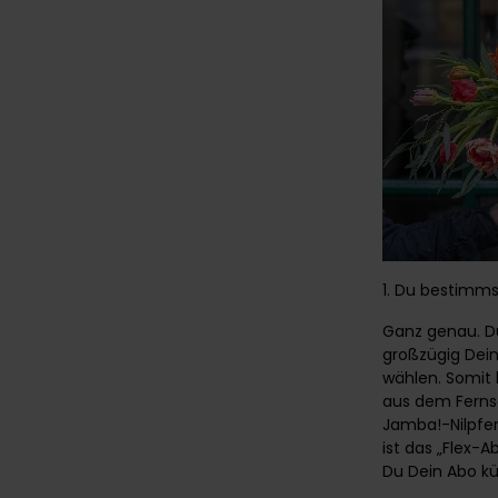
1. Du bestimmst
Ganz genau. D
großzügig Dein
wählen. Somit 
aus dem Fernse
Jamba!-Nilpfe
ist das „Flex-A
Du Dein Abo k