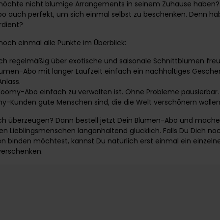
möchte nicht blumige Arrangements in seinem Zuhause haben? N
 auch perfekt, um sich einmal selbst zu beschenken. Denn hab
rdient?
noch einmal alle Punkte im Überblick:
ich regelmäßig über exotische und saisonale Schnittblumen freu
lumen-Abo mit langer Laufzeit einfach ein nachhaltiges Geschenk
Anlass.
Bloomy-Abo einfach zu verwalten ist. Ohne Probleme pausierbar.
my-Kunden gute Menschen sind, die die Welt verschönern wollen
ch überzeugen? Dann bestell jetzt
Dein Blumen-Abo
und mache
en Lieblingsmenschen langanhaltend glücklich. Falls Du Dich no
 binden möchtest, kannst Du natürlich erst einmal ein
einzeln
erschenken.