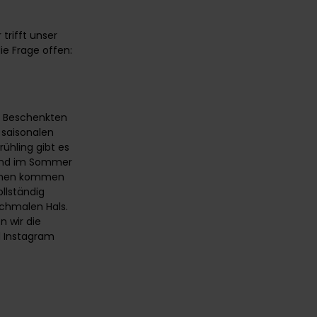
trifft unser
ie Frage offen:
m Beschenkten
 saisonalen
hling gibt es
 und im Sommer
Blumen kommen
llständig
schmalen Hals.
 wir die
d
Instagram