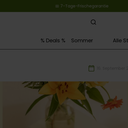
📅 7-Tage-Frischegarantie ‎ ‎ ‎ ‎ ‎ ‎ ‎ ‎ ‎ ‎ ‎ ‎ ‎ ‎ ‎ ‎ ‎ ‎ ‎ ‎
springen
Zur Hauptnavigation springen
🌻
% Deals %
Sommer
Alle 
16. September 