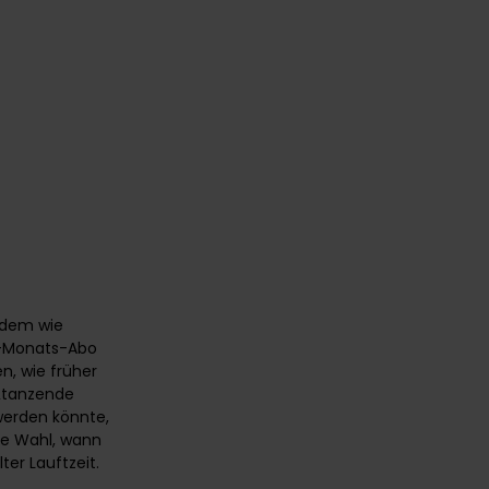
hdem wie
 6-Monats-Abo
n, wie früher
„
tanzende
werden könnte,
eie Wahl, wann
er Lauftzeit.