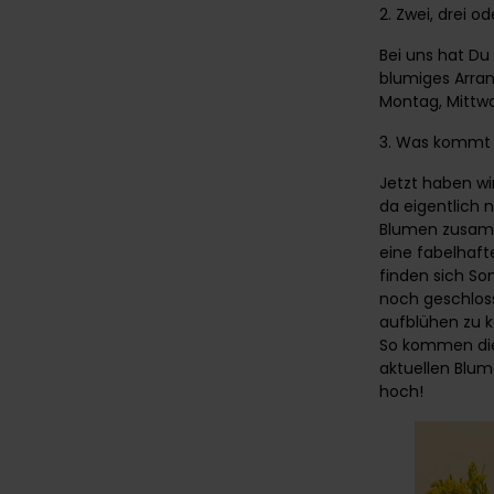
2. Zwei, drei od
Bei uns hat Du
blumiges Arran
Montag, Mittw
3. Was kommt d
Jetzt haben wi
da eigentlich 
Blumen zusamm
eine fabelhaf
finden sich S
noch geschlos
aufblühen zu k
So kommen die 
aktuellen Blu
hoch!