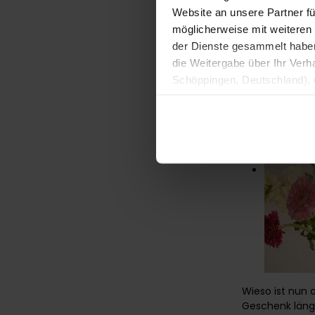
Website an unsere Partner fü
möglicherweise mit weiteren
der Dienste gesammelt haben. 
die Weitergabe über Ihr Ver
Schöppingen, Deutschland), d
Produktverbesserungen, Mark
Wieso ist nun
Geschenk länge