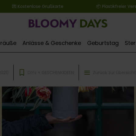
 ‎ ‎ ‎ ‎ ‎ ‎ 💌 Kostenlose Grußkarte ‎ ‎ ‎ ‎ ‎ ‎ ‎ ‎ ‎ ‎ ‎ ‎ ‎ ‎ ‎ ‎ ‎ ‎ ‎ ‎ ‎ ‎ ‎ ‎ ‎ ‎ 📦 Plastikfreier Versand
Sträuße
Anlässe & Geschenke
Geburtstag
Ste
2020
DIYs + GESCHENKIDEEN
Zurück zur Übersicht