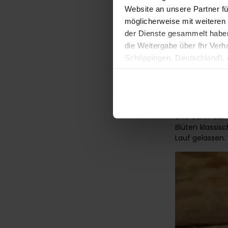
Website an unsere Partner fü
möglicherweise mit weiteren
der Dienste gesammelt haben. 
die Weitergabe über Ihr Ver
Schöppingen, Deutschland), d
Produktverbesserungen, Mark
Und dann der R
Blüten klassis
Lauf gelassen.