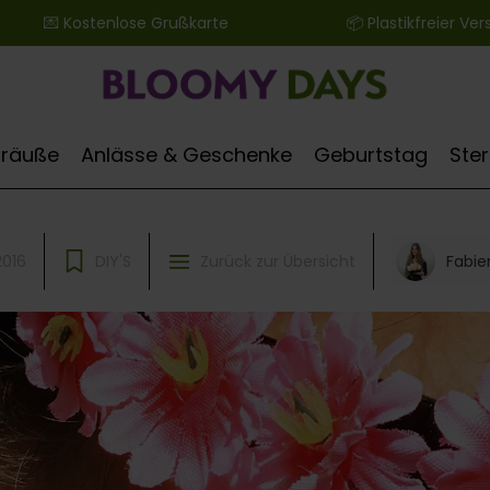
 ‎ ‎ ‎ ‎ ‎ ‎ 💌 Kostenlose Grußkarte ‎ ‎ ‎ ‎ ‎ ‎ ‎ ‎ ‎ ‎ ‎ ‎ ‎ ‎ ‎ ‎ ‎ ‎ ‎ ‎ ‎ ‎ ‎ ‎ ‎ ‎ 📦 Plastikfreier Versand
Sträuße
Anlässe & Geschenke
Geburtstag
Ste
Fabie
2016
DIY'S
Zurück zur Übersicht