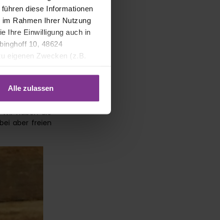
 führen diese Informationen
ie im Rahmen Ihrer Nutzung
e Ihre Einwilligung auch in
binghoff 10, 48624
 zu eigenen Zwecken (z.B.
Alle zulassen
. Wir haben die
bei aber freien