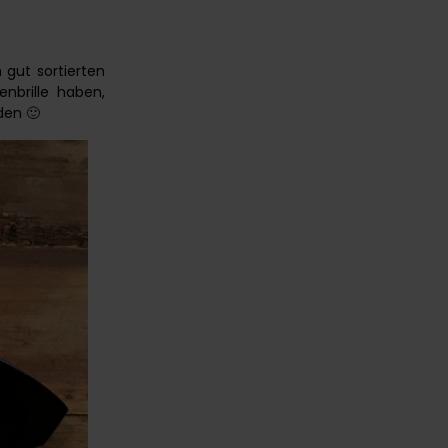
 gut sortierten
nbrille haben,
den 🙂