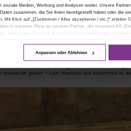
r soziale Medien, Werbung und Analysen weiter. Unsere Partner
 Daten zusammen, die Sie ihnen bereitgestellt haben oder die s
Mit Klick auf „[Zustimmen / Alles akzeptieren / etc.]“ erteilen Si
halten in unserem Shop an unseren Partner, die shopware AG (Eb
ie diese Daten Ihnen nicht persönlich zuordnen kann, sie aber
tverhaltensanalysen) verarbeiten darf.
Anpassen oder Ablehnen
eihe nach die Blüten an die Bügel der Sonnenbrille anbringen
ch aneinander gereiht – Eurer Phantasie und Geschmack ist da