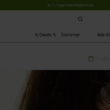
📅 7-Tage-Frischegarantie ‎ ‎ ‎ ‎ ‎ ‎ ‎ ‎ ‎ ‎ ‎ ‎ ‎ ‎ ‎ ‎ ‎ ‎ ‎ ‎
springen
Zur Hauptnavigation springen
🌻
% Deals %
Sommer
Alle 
17. Juni 