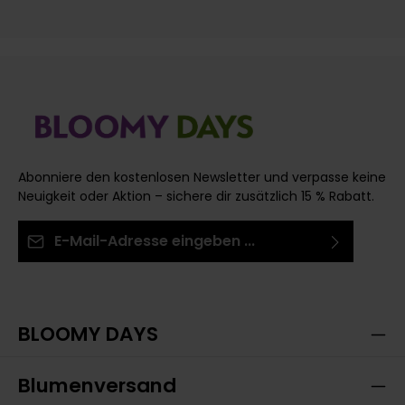
Deinen Rosen!
Abonniere den kostenlosen Newsletter und verpasse keine
Neuigkeit oder Aktion – sichere dir zusätzlich 15 % Rabatt.
E-Mail-Adresse*
Ich habe die
Datenschutzbestimmungen
zur
Die mit einem Stern (*) markierten Felder sind
Kenntnis genommen und die
AGB
gelesen und bin
Pflichtfelder.
mit ihnen einverstanden.
BLOOMY DAYS
Blumenversand