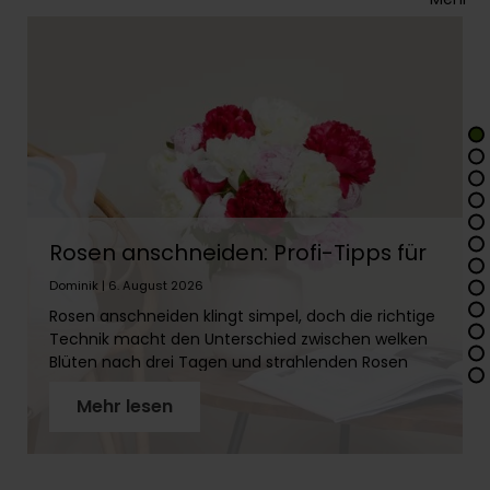
Rosen anschneiden: Profi-Tipps für
lange Frische
Dominik | 6. August 2026
Rosen anschneiden klingt simpel, doch die richtige
Technik macht den Unterschied zwischen welken
Blüten nach drei Tagen und strahlenden Rosen
über zwei Wochen. In diesem Artikel erfährst Du
Mehr lesen
Schritt für Schritt, wie Du Rosenstiele richtig
vorbereitest, warum der schräge Schnitt so wichtig
ist und welches Werkzeug Du brauchst. Mit
unseren Profi-Tipps holst Du das Maximum aus