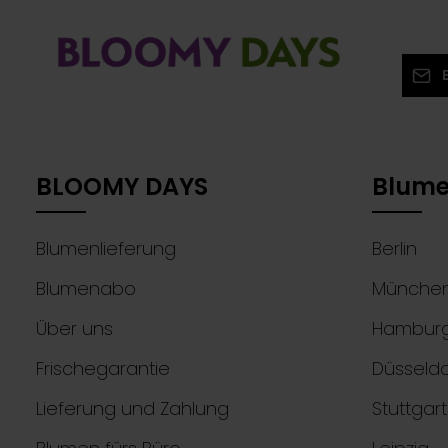
E-Mail
Ich
Die mit
Ken
Pflichtf
mit
BLOOMY DAYS
Blume
Blumenlieferung
Berlin
Blumenabo
Münche
Über uns
Hambur
Frischegarantie
Düsseldo
Lieferung und Zahlung
Stuttgart