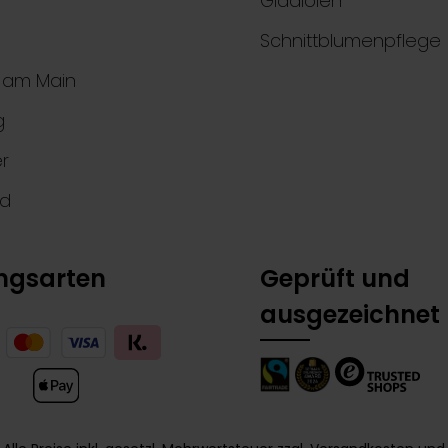
Gladiolen
Schnittblumenpflege
t am Main
g
r
nd
ngsarten
Geprüft und
ausgezeichnet