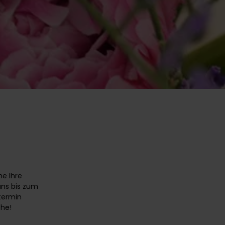
he Ihre
uns bis zum
rtermin
che!