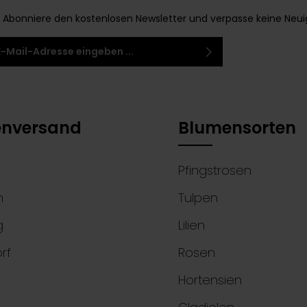
Abonniere den kostenlosen Newsletter und verpasse keine Neuigke
-Adresse*
 habe die
Datenschutzbestimmungen
zur
 einem Stern (*) markierten Felder sind
ntnis genommen und die
AGB
gelesen und bin
elder.
 ihnen einverstanden.
nversand
Blumensorten
Pfingstrosen
n
Tulpen
g
Lilien
rf
Rosen
Hortensien