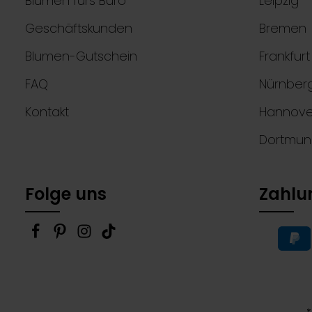
Blumen fürs Büro
Leipzig
Geschäftskunden
Bremen
Blumen-Gutschein
Frankfur
FAQ
Nürnber
Kontakt
Hannove
Dortmu
Folge uns
Zahlu