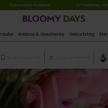
 ‎ ‎ ‎ ‎ ‎ ‎ 💌 Kostenlose Grußkarte ‎ ‎ ‎ ‎ ‎ ‎ ‎ ‎ ‎ ‎ ‎ ‎ ‎ ‎ ‎ ‎ ‎ ‎ ‎ ‎ ‎ ‎ ‎ ‎ ‎ ‎ 📦 Plastikfreier Versand
Sträuße
Anlässe & Geschenke
Geburtstag
Ste
BLUMEN DER WOCHE
Zurück zur Übersicht