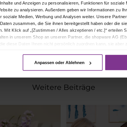
Kommentarbereich
nhalte und Anzeigen zu personalisieren, Funktionen für soziale
Website zu analysieren. Außerdem geben wir Informationen zu I
r soziale Medien, Werbung und Analysen weiter. Unsere Partner
 Daten zusammen, die Sie ihnen bereitgestellt haben oder die s
Kommentarfunktion für diesen Artikel deaktiviert.
Mit Klick auf „[Zustimmen / Alles akzeptieren / etc.]“ erteilen Si
halten in unserem Shop an unseren Partner, die shopware AG (Eb
ie diese Daten Ihnen nicht persönlich zuordnen kann, sie aber
tverhaltensanalysen) verarbeiten darf.
DIY Untersetzer mit Blumen
Sweet Charm
Anpassen oder Ablehnen
Weitere Beiträge