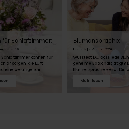
für Schlafzimmer:
Blumensprache:
 eignen sich &
Bedeutung von Ros
 August 2026
Dominik | 5. August 2026
nicht?
Tulpen & Co.
 Schlafzimmer können für
Wusstest Du, dass jede Blu
chlaf sorgen, die Luft
geheime Botschaft trägt? 
nd eine beruhigende
Blumensprache verrät Dir, 
e schaffen. Doch nicht
Gefühle hinter Rosen, Tulp
esen
Mehr lesen
 gehört ins Schlafzimmer!
Lilien stecken. Entdecke die
Artikel erfährst Du, welche
faszinierende Welt der flora
ich eignen, welche Du
Symbolik!
ltest und wie Du mit
umen ein gemütliches
schaffst, ohne Deinen
stören.