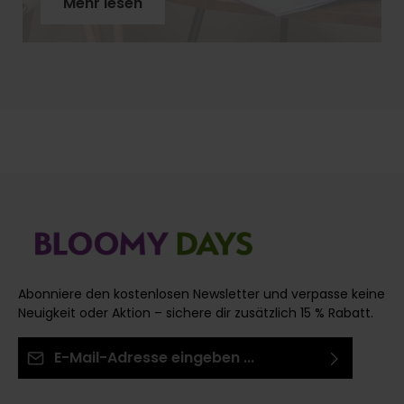
Mehr lesen
Schritt für Schritt, wie Du Rosenstiele richtig
vorbereitest, warum der schräge Schnitt so wichtig
ist und welches Werkzeug Du brauchst. Mit
unseren Profi-Tipps holst Du das Maximum aus
Deinen Rosen!
Abonniere den kostenlosen Newsletter und verpasse keine
Neuigkeit oder Aktion – sichere dir zusätzlich 15 % Rabatt.
E-Mail-Adresse*
Ich habe die
Datenschutzbestimmungen
zur