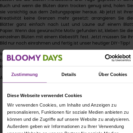
Buch und wenn die Blüten dann trocken genug sind, holen Sie
sie vorsichtig aus dem Zeitungspapier heraus. Ab jetzt ist ihrer
Kreativität keine Grenzen mehr gesetzt: arrangieren Sie die
Blätter ganz einfach nach Lust und Laune auf einem Blatt
Papier. Wenn das gewünschte Motiv gefunden ist, kleben Sie die
einzelnen Blüten mit einem Klebestift fest. Jetzt müssen Sie Ihr
Bild nur noch einrahmen und fertig ist unser heutiger DIY-Tipp!
Wir wünschen Ihnen viel Spaß beim Ausprobieren und eine
tolles, erholsames Wochenende! Bestellen Sie die passenden
Herbstblumen direkt
hier
.
Zustimmung
Details
Über Cookies
Alles Liebe Ihre BLOOMIES
Diese Webseite verwendet Cookies
Wir verwenden Cookies, um Inhalte und Anzeigen zu
personalisieren, Funktionen für soziale Medien anbieten zu
können und die Zugriffe auf unsere Website zu analysieren.
Außerdem geben wir Informationen zu Ihrer Verwendung