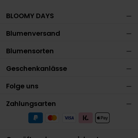
Die mit einem Stern (*) markierten Felder sind
Kenntnis genommen und die
AGB
gelesen und bin
Pflichtfelder.
mit ihnen einverstanden.
BLOOMY DAYS
Blumenversand
Blumensorten
Geschenkanlässe
Folge uns
Zahlungsarten