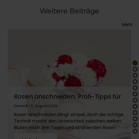
Weitere Beiträge
Mehr
Rosen anschneiden: Profi-Tipps für
lange Frische
Dominik | 6. August 2026
Rosen anschneiden klingt simpel, doch die richtige
Technik macht den Unterschied zwischen welken
Blüten nach drei Tagen und strahlenden Rosen
über zwei Wochen. In diesem Artikel erfährst Du