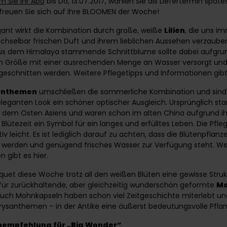
n Sie Ihr Abo
bis Do, 13.07.2017, wählen Sie als Liefertermin spät
 freuen Sie sich auf Ihre BLOOMEN der Woche!
ant wirkt die Kombination durch große, weiße
Lilien
, die uns i
hselbar frischen Duft und ihrem lieblichen Aussehen verzauber
aus dem Himalaya stammende Schnittblume sollte dabei aufgrun
n Größe mit einer ausrechenden Menge an Wasser versorgt und 
geschnitten werden. Weitere Pflegetipps und Informationen gib
anthemen
umschließen die sommerliche Kombination und sind
eleganten Look ein schöner optischer Ausgleich. Ursprünglich s
s dem Osten Asiens und waren schon im alten China aufgrund ih
ütezeit ein Symbol für ein langes und erfülltes Leben. Die Pfleg
v leicht. Es ist lediglich darauf zu achten, dass die Blütenpflan
werden und genügend frisches Wasser zur Verfügung steht. Wei
n gibt es
hier
.
uet diese Woche trotz all den weißen Blüten eine gewisse Str
für zurückhaltende, aber gleichzeitig wunderschön geformte
Mo
uch Mohnkapseln haben schon viel Zeitgeschichte miterlebt un
rysanthemen – in der Antike eine äußerst bedeutungsvolle Pflan
nempfehlung für „Big Wonder“