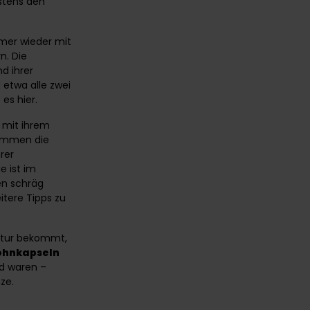
estens den
mmer wieder mit
n. Die
d ihrer
etwa alle zwei
t es
hier
.
 mit ihrem
tammen die
rer
e ist im
zen schräg
tere Tipps zu
uktur bekommt,
hnkapseln
d waren –
ze.