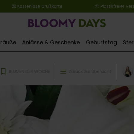
 ‎ ‎ ‎ ‎ ‎ ‎ 💌 Kostenlose Grußkarte ‎ ‎ ‎ ‎ ‎ ‎ ‎ ‎ ‎ ‎ ‎ ‎ ‎ ‎ ‎ ‎ ‎ ‎ ‎ ‎ ‎ ‎ ‎ ‎ ‎ ‎ 📦 Plastikfreier Versand
Sträuße
Anlässe & Geschenke
Geburtstag
Ste
BLUMEN DER WOCHE
Zurück zur Übersicht