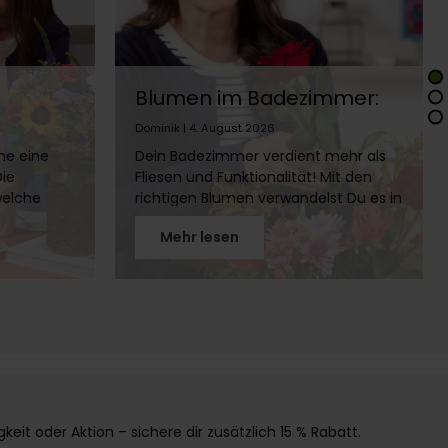
Blumen im Badezimmer:
en,
Die besten Pflanzen fürs
Dominik | 4. August 2026
Bad
me eine
Dein Badezimmer verdient mehr als
Die
Fliesen und Funktionalität! Mit den
welche
richtigen Blumen verwandelst Du es in
en und
eine grüne Wellness-Oase. Erfahre,
Mehr lesen
welche Pflanzen sich für Bäder ohne
len
Fenster eignen, wie Du Schnittblumen
im Bad länger frisch hältst und welche
Standorte ideal sind. Hol Dir die Natur
ins Bad!
it oder Aktion – sichere dir zusätzlich 15 % Rabatt.