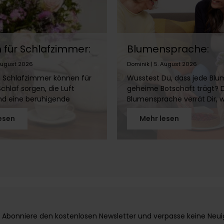
für Schlafzimmer:
Blumensprache:
 eignen sich &
Bedeutung von Ros
 August 2026
Dominik | 5. August 2026
nicht?
Tulpen & Co.
 Schlafzimmer können für
Wusstest Du, dass jede Blu
chlaf sorgen, die Luft
geheime Botschaft trägt? 
nd eine beruhigende
Blumensprache verrät Dir, 
e schaffen. Doch nicht
Gefühle hinter Rosen, Tulp
esen
Mehr lesen
 gehört ins Schlafzimmer!
Lilien stecken. Entdecke die
Artikel erfährst Du, welche
faszinierende Welt der flora
ich eignen, welche Du
Symbolik!
ltest und wie Du mit
umen ein gemütliches
schaffst, ohne Deinen
stören.
Abonniere den kostenlosen Newsletter und verpasse keine Neuigke