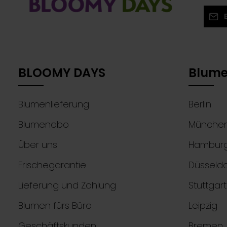
E-Mail
Ich
Die mit
Ken
Pflichtf
mit
BLOOMY DAYS
Blume
Blumenlieferung
Berlin
Blumenabo
Münche
Über uns
Hambur
Frischegarantie
Düsseldo
Lieferung und Zahlung
Stuttgart
Blumen fürs Büro
Leipzig
Geschäftskunden
Bremen