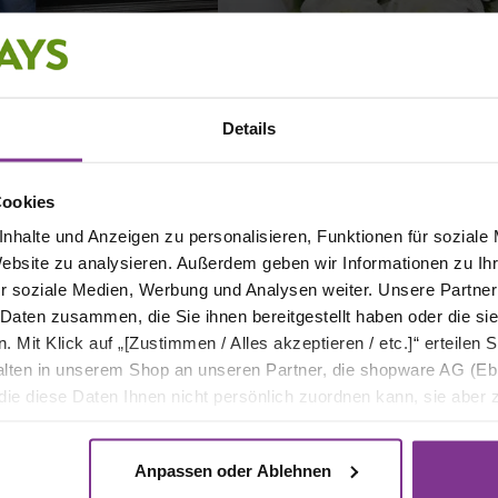
Details
Cookies
nhalte und Anzeigen zu personalisieren, Funktionen für soziale
Website zu analysieren. Außerdem geben wir Informationen zu I
r soziale Medien, Werbung und Analysen weiter. Unsere Partner
 Daten zusammen, die Sie ihnen bereitgestellt haben oder die s
Mit Klick auf „[Zustimmen / Alles akzeptieren / etc.]“ erteilen Si
halten in unserem Shop an unseren Partner, die shopware AG (Eb
ie diese Daten Ihnen nicht persönlich zuordnen kann, sie aber
tverhaltensanalysen) verarbeiten darf.
Kommentarbereich
Anpassen oder Ablehnen