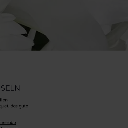
PSELN
lien,
uet, das gute
lumenabo