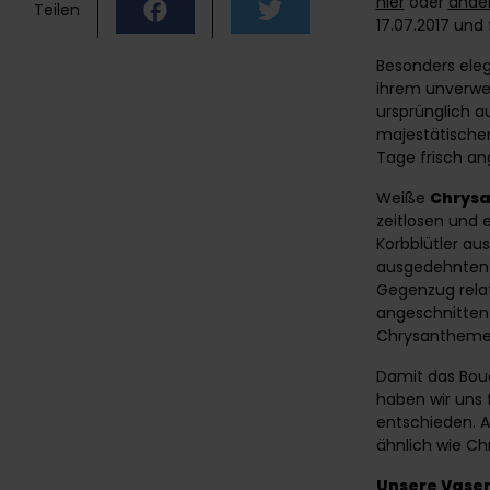
hier
oder
änder
Teilen
17.07.2017 und
Besonders eleg
ihrem unverwec
ursprünglich 
majestätische
Tage frisch an
Weiße
Chrys
zeitlosen und 
Korbblütler au
ausgedehnten Bl
Gegenzug relati
angeschnitten 
Chrysantheme
Damit das Bouq
haben wir uns 
entschieden. A
ähnlich wie Ch
Unsere Vase