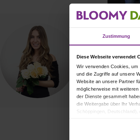
Zustimmung
Diese Webseite verwendet 
Fabienne Lüdtke
Wir verwenden Cookies, um I
und die Zugriffe auf unsere 
Website an unsere Partner fü
möglicherweise mit weiteren
der Dienste gesammelt haben. 
die Weitergabe über Ihr Ver
Schöppingen, Deutschland), d
Produktverbesserungen, Mark