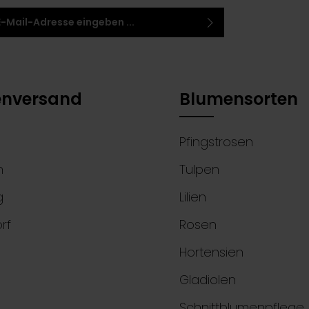
-Adresse*
 habe die
Datenschutzbestimmungen
zur
 einem Stern (*) markierten Felder sind
ntnis genommen und die
AGB
gelesen und bin
elder.
 ihnen einverstanden.
nversand
Blumensorten
Pfingstrosen
n
Tulpen
g
Lilien
rf
Rosen
Hortensien
Gladiolen
Schnittblumenpflege