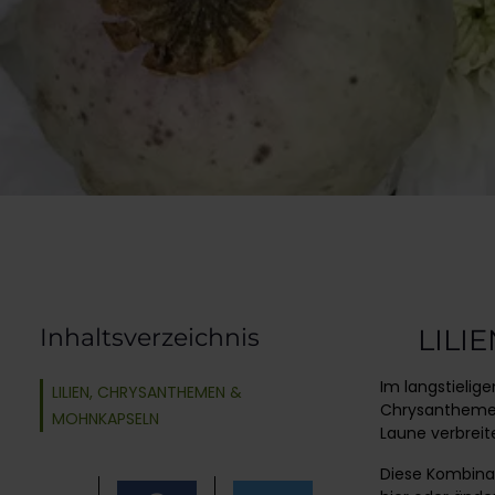
Inhaltsverzeichnis
LILI
Im langstielig
LILIEN, CHRYSANTHEMEN &
Chrysanthemen
MOHNKAPSELN
Laune verbreit
Diese Kombinat