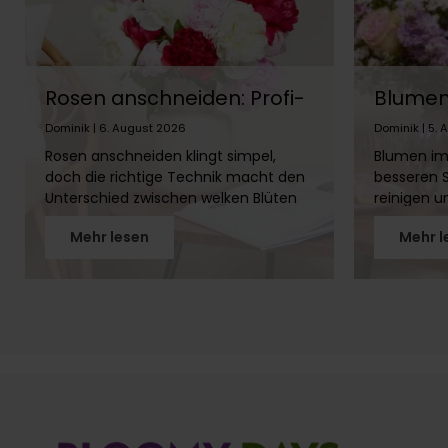
Rosen anschneiden: Profi-
Blumen 
Tipps für lange Frische
Welche
Dominik | 6. August 2026
Dominik | 5.
welche 
Rosen anschneiden klingt simpel,
Blumen im
doch die richtige Technik macht den
besseren S
Unterschied zwischen welken Blüten
reinigen u
nach drei Tagen und strahlenden
Atmosphär
Mehr lesen
Mehr l
Rosen über zwei Wochen. In diesem
jede Blume
Artikel erfährst Du Schritt für Schritt,
In diesem 
wie Du Rosenstiele richtig
Pflanzen s
vorbereitest, warum der schräge
meiden sol
Schnitt so wichtig ist und welches
Schnittbl
Werkzeug Du brauchst. Mit unseren
Ambiente 
Profi-Tipps holst Du das Maximum
Schlaf zu 
aus Deinen Rosen!