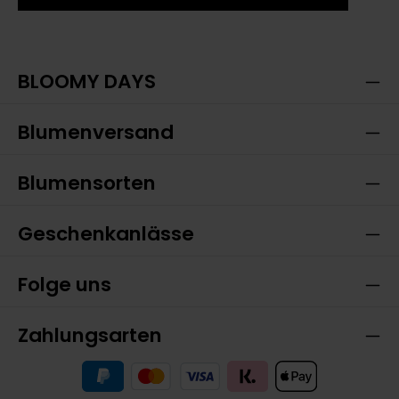
Ich habe die
Datenschutzbestimmungen
zur
Die mit einem Stern (*) markierten Felder sind
Kenntnis genommen und die
AGB
gelesen und bin
Pflichtfelder.
mit ihnen einverstanden.
BLOOMY DAYS
Blumenversand
Blumensorten
Geschenkanlässe
Folge uns
Zahlungsarten