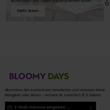
Blüten nach drei Tagen und strahlenden Rosen
über zwei Wochen. In diesem Artikel erfährst Du
Mehr lesen
Schritt für Schritt, wie Du Rosenstiele richtig
vorbereitest, warum der schräge Schnitt so wichtig
ist und welches Werkzeug Du brauchst. Mit
unseren Profi-Tipps holst Du das Maximum aus
Deinen Rosen!
Abonniere den kostenlosen Newsletter und verpasse keine
Neuigkeit oder Aktion – sichere dir zusätzlich 15 % Rabatt.
E-Mail-Adresse*