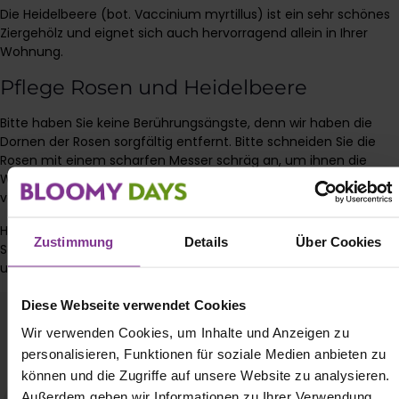
Die Heidelbeere (bot. Vaccinium myrtillus) ist ein sehr schönes
Ziergehölz und eignet sich auch hervorragend allein in Ihrer
Wohnung.
Pflege Rosen und Heidelbeere
Bitte haben Sie keine Berührungsängste, denn wir haben die
Dornen der Rosen sorgfältig entfernt. Bitte schneiden Sie die
Rosen mit einem scharfen Messer schräg an, um ihnen die
Wasseraufnahme zu erleichtern und somit ihre Haltbarkeit zu
verlängern.
Heidelbeere hat lediglich dieselben Pflegeansprüche wie andere
Zustimmung
Details
Über Cookies
Schnittblumen. Am besten schneiden Sie die Zweige frisch an
und stellen sie anschließend in sauberes frisches Wasser.
Diese Webseite verwendet Cookies
Wir verwenden Cookies, um Inhalte und Anzeigen zu
personalisieren, Funktionen für soziale Medien anbieten zu
können und die Zugriffe auf unsere Website zu analysieren.
Außerdem geben wir Informationen zu Ihrer Verwendung