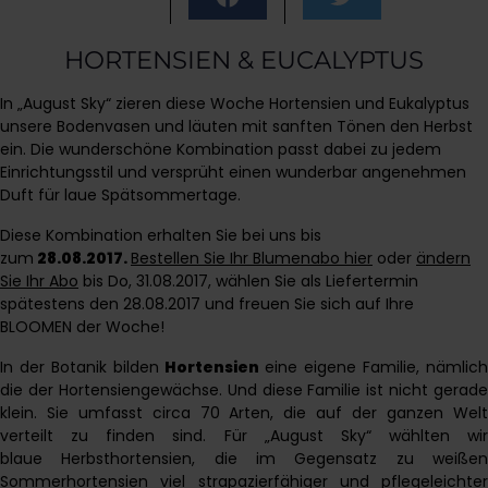
HORTENSIEN & EUCALYPTUS
In „August Sky“ zieren diese Woche Hortensien und Eukalyptus
unsere Bodenvasen und läuten mit sanften Tönen den Herbst
ein. Die wunderschöne Kombination passt dabei zu jedem
Einrichtungsstil und versprüht einen wunderbar angenehmen
Duft für laue Spätsommertage.
Diese Kombination erhalten Sie bei uns bis
zum
28.08.2017.
Bestellen Sie Ihr Blumenabo hier
oder
ändern
Sie Ihr Abo
bis Do, 31.08.2017, wählen Sie als Liefertermin
spätestens den 28.08.2017 und freuen Sie sich auf Ihre
BLOOMEN der Woche!
In der Botanik bilden
Hortensien
eine eigene Familie, nämlich
die der Hortensiengewächse. Und diese Familie ist nicht gerade
klein. Sie umfasst circa 70 Arten, die auf der ganzen Welt
verteilt zu finden sind. Für „August Sky“ wählten wir
blaue Herbsthortensien, die im Gegensatz zu weißen
Sommerhortensien viel strapazierfähiger und pflegeleichter