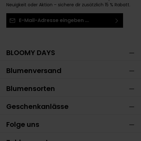
Neuigkeit oder Aktion – sichere dir zusätzlich 15 % Rabatt.
E-Mail-Adresse*
Ich habe die
Datenschutzbestimmungen
zur
Die mit einem Stern (*) markierten Felder sind
Kenntnis genommen und die
AGB
gelesen und bin
Pflichtfelder.
mit ihnen einverstanden.
BLOOMY DAYS
Blumenversand
Blumensorten
Geschenkanlässe
Folge uns