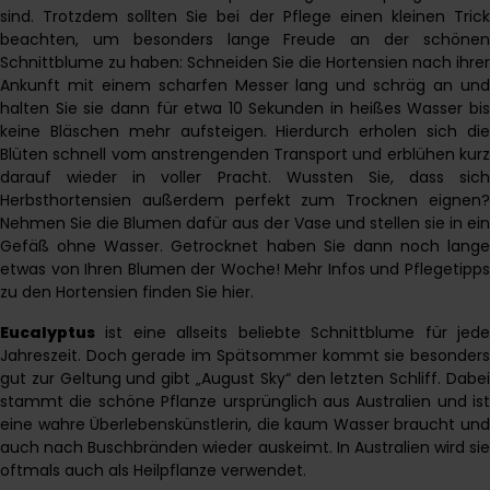
sind. Trotzdem sollten Sie bei der Pflege einen kleinen Trick
beachten, um besonders lange Freude an der schönen
Schnittblume zu haben: Schneiden Sie die Hortensien nach ihrer
Ankunft mit einem scharfen Messer lang und schräg an und
halten Sie sie dann für etwa 10 Sekunden in heißes Wasser bis
keine Bläschen mehr aufsteigen. Hierdurch erholen sich die
Blüten schnell vom anstrengenden Transport und erblühen kurz
darauf wieder in voller Pracht. Wussten Sie, dass sich
Herbsthortensien außerdem perfekt zum Trocknen eignen?
Nehmen Sie die Blumen dafür aus der Vase und stellen sie in ein
Gefäß ohne Wasser. Getrocknet haben Sie dann noch lange
etwas von Ihren Blumen der Woche! Mehr Infos und Pflegetipps
zu den Hortensien finden Sie
hier
.
Eucalyptus
ist eine allseits beliebte Schnittblume für jede
Jahreszeit. Doch gerade im Spätsommer kommt sie besonders
gut zur Geltung und gibt „August Sky“ den letzten Schliff. Dabei
stammt die schöne Pflanze ursprünglich aus Australien und ist
eine wahre Überlebenskünstlerin, die kaum Wasser braucht und
auch nach Buschbränden wieder auskeimt. In Australien wird sie
oftmals auch als Heilpflanze verwendet.