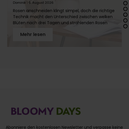
lange Frische
Dominik | 6. August 2026
Rosen anschneiden klingt simpel, doch die richtige
Technik macht den Unterschied zwischen welken
Blüten nach drei Tagen und strahlenden Rosen
über zwei Wochen. In diesem Artikel erfährst Du
Mehr lesen
Schritt für Schritt, wie Du Rosenstiele richtig
vorbereitest, warum der schräge Schnitt so wichtig
ist und welches Werkzeug Du brauchst. Mit
unseren Profi-Tipps holst Du das Maximum aus
Deinen Rosen!
Abonniere den kostenlosen Newsletter und verpasse keine