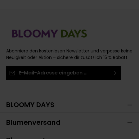
Abonniere den kostenlosen Newsletter und verpasse keine
Neuigkeit oder Aktion – sichere dir zusätzlich 15 % Rabatt.
E-Mail-Adresse*
Ich habe die
Datenschutzbestimmungen
zur
Die mit einem Stern (*) markierten Felder sind
Kenntnis genommen und die
AGB
gelesen und bin
Pflichtfelder.
mit ihnen einverstanden.
BLOOMY DAYS
Blumenversand