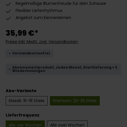
Regelmäßige Blumenfreude für dein Zuhause
Flexibler Lieferrhythmus
Angebot zum Kennenlernen
35,99 €*
Preise inkl. MwSt. zzgl. Versandkosten
Versandkostenfrei
Abonnementprodukt, Jeden Monat, Startlieferung + 3
Wiederholungen
auswählen
Abo-Variante
Klassik: 15-18 Stiele
Premium: 20-25 Stiele
auswählen
Lieferfrequenz
Alle vier Wochen
Alle zwei Wochen