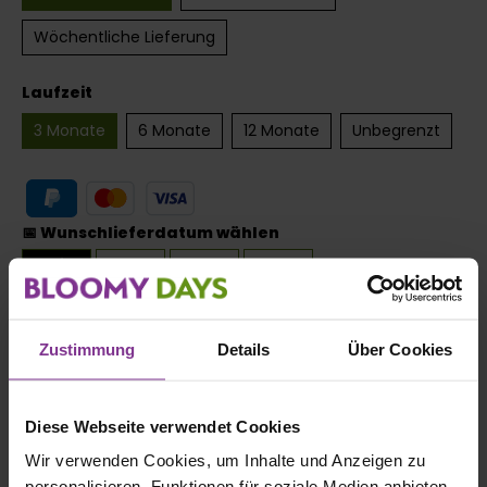
Wöchentliche Lieferung
auswählen
Laufzeit
3 Monate
6 Monate
12 Monate
Unbegrenzt
📅 Wunschlieferdatum wählen
Mi.
Do.
Fr.
12.08.
13.08.
14.08.
Zustimmung
Details
Über Cookies
Abonnieren
Diese Webseite verwendet Cookies
Wir verwenden Cookies, um Inhalte und Anzeigen zu
Lieferung für Lieferung stellen wir Dir ein
Arrangement
personalisieren, Funktionen für soziale Medien anbieten